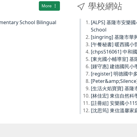
學校網站
More
ary School Bilingual
[ALPS] 基隆市安樂國小Ke
School
[singring] 基隆市
[午餐秘書] 暖西國
[chps516061] 
[東光國小輔導室] 
[鍾守惠] 建德國民
[register] 明德
[Peter&amp;Sil
[生活火焰寶寶] 基
[林佳宏] 東信自然
[註冊組] 安樂國小1
[沈思筠] 東信溫馨家