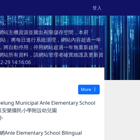
登入
網站主機資源並騰出有限儲存空間，本府「
個人網站」將每日進行系統清理，網站內容超過一年
，將自動停用；停用網站超過一年無重新啟用，
網站所有資料，請網站管理者確實維護及更新資
2-29 14:16:06
More
g Municipal Anle Elementary School
市安樂區安樂國民小學附設幼兒園
小
e Elementary School Bilingual