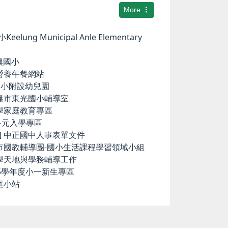
More
elung Municipal Anle Elementary
華興國小
小營養午餐網站
中和國小附設幼兒園
基隆市東光國小輔導室
小學家庭教育專區
國中多元入學專區
ence] 中正國中人事表單文件
隆市國教輔導團-國小生活課程學習領域小組
科學天地與學務輔導工作
15學年度小一新生專區
庭小站