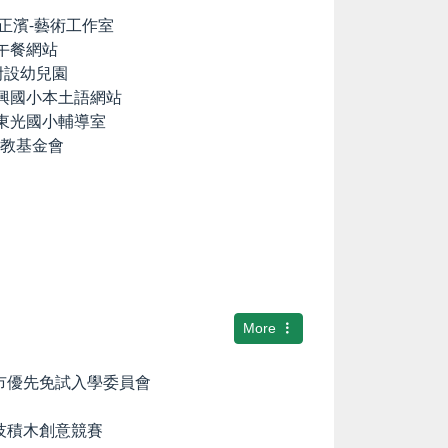
lia の正濱-藝術工作室
養午餐網站
國小附設幼兒園
中興國小本土語網站
市東光國小輔導室
文教基金會
More
隆市優先免試入學委員會
科技積木創意競賽