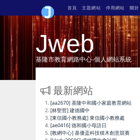
首頁
主題網站
停用網站
關於
Jweb
基隆市教育網路中心-個人網站系統
最新網站
[aa2670] 基隆中和國小家庭教育網站
[林聖哲] 建德國中
[東信國小教務處] 東信國小教務處
[ae0416] 德和國小母語日
[教網中心] 基優盃科技積木創意競賽