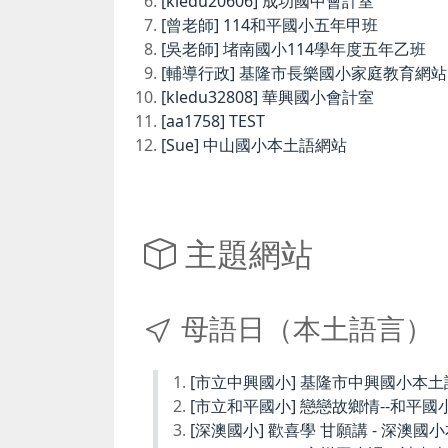
[kledu20606] 成功國中會計室
[曾老師] 114和平國小五年甲班
[吳老師] 堵南國小114學年度五年乙班
[輔導行政] 基隆市長樂國小家庭教育網站
[kledu32808] 華興國小會計室
[aa1758] TEST
[Sue] 中山國小本土語網站
主題網站
母語日（本土語言）
[市立中興國小] 基隆市中興國小本
[市立和平國小] 戀戀故鄉情--和平國
[深澳國小] 歡喜學 甘願講 - 深澳國