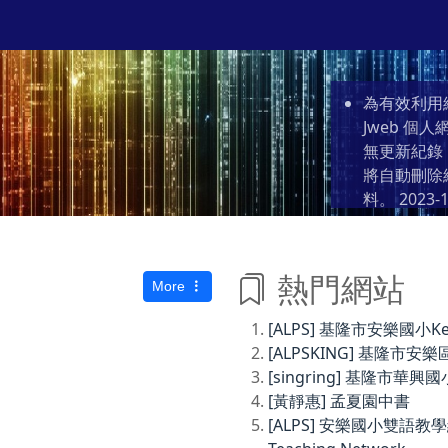
為有效利用
Jweb 
無更新紀錄
將自動刪除
料。
2023-1
熱門網站
More
[ALPS] 基隆市安樂國小Keelun
[ALPSKING] 基隆
[singring] 基隆市華興國
[黃靜惠] 孟夏園中書
[ALPS] 安樂國小雙語教學網Anl