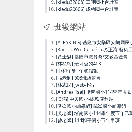
[kledu32808] 華興國小會計室
[kledu20606] 成功國中會計室
班級網站
[ALPSKING] 基隆市安樂區安樂
[Kailing Wu] Cordélia の正濱-藝
[黃士魁] 基隆市教育會/文教基金會
[林筱梅] 最可愛的403
[中和午餐] 午餐報報
[張老師] 603班級網頁
[林志民] Jweb小站
[Andrea Tsai] 堵南國小114學年
[美滿] 中興國小-總務便利貼
[武崙國小輔導組] 武崙國小輔導組
[吳老師] 堵南國小114學年度五年乙
[曾老師] 114和平國小五年甲班