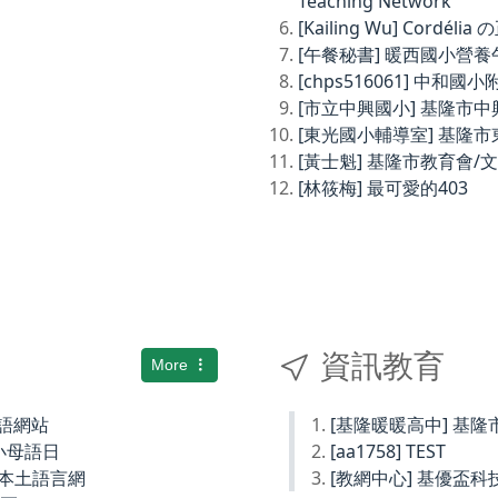
Teaching Network
[Kailing Wu] Cordé
[午餐秘書] 暖西國小營
[chps516061] 中和
[市立中興國小] 基隆市
[東光國小輔導室] 基隆
[黃士魁] 基隆市教育會/
[林筱梅] 最可愛的403
資訊教育
More
土語網站
[基隆暖暖高中] 基
小母語日
[aa1758] TEST
小本土語言網
[教網中心] 基優盃