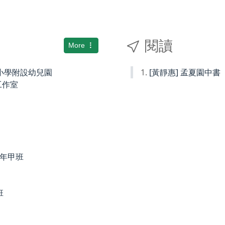
閱讀
More
國民小學附設幼兒園
[黃靜惠] 孟夏園中書
術工作室
度四年甲班
班