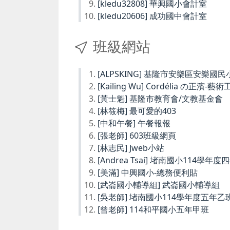
[kledu32808] 華興國小會計室
[kledu20606] 成功國中會計室
班級網站
[ALPSKING] 基隆市安樂區安樂
[Kailing Wu] Cordélia の正濱-藝
[黃士魁] 基隆市教育會/文教基金會
[林筱梅] 最可愛的403
[中和午餐] 午餐報報
[張老師] 603班級網頁
[林志民] Jweb小站
[Andrea Tsai] 堵南國小114學年
[美滿] 中興國小-總務便利貼
[武崙國小輔導組] 武崙國小輔導組
[吳老師] 堵南國小114學年度五年乙
[曾老師] 114和平國小五年甲班