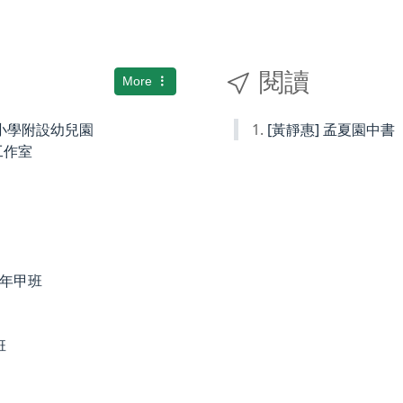
閱讀
More
國民小學附設幼兒園
[黃靜惠] 孟夏園中書
術工作室
度四年甲班
班