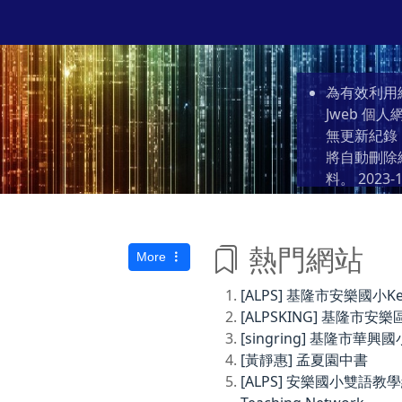
為有效利用
Jweb 
無更新紀錄
將自動刪除
料。
2023-1
熱門網站
More
[ALPS] 基隆市安樂國小Keelun
[ALPSKING] 基隆
[singring] 基隆市華興國
[黃靜惠] 孟夏園中書
[ALPS] 安樂國小雙語教學網Anl