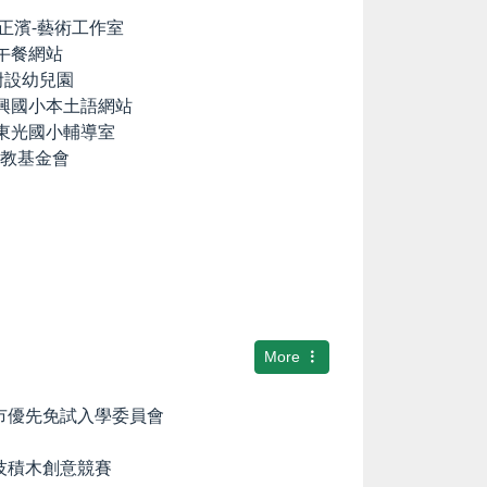
lia の正濱-藝術工作室
養午餐網站
國小附設幼兒園
中興國小本土語網站
市東光國小輔導室
文教基金會
More
隆市優先免試入學委員會
科技積木創意競賽