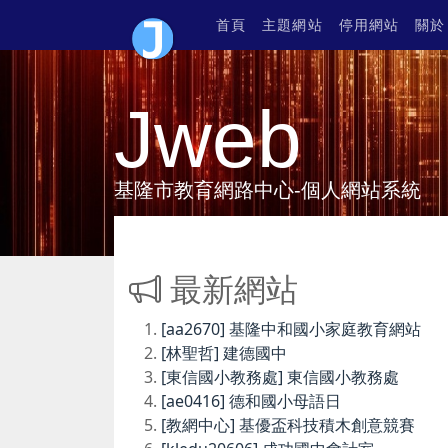
首頁
主題網站
停用網站
關於
Jweb
基隆市教育網路中心-個人網站系統
最新網站
[aa2670] 基隆中和國小家庭教育網站
[林聖哲] 建德國中
[東信國小教務處] 東信國小教務處
[ae0416] 德和國小母語日
[教網中心] 基優盃科技積木創意競賽