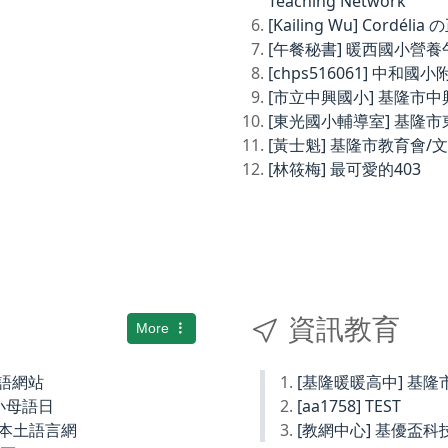
Teaching Network
[Kailing Wu] Cordé
[午餐秘書] 暖西國小營
[chps516061] 中和
[市立中興國小] 基隆市
[東光國小輔導室] 基隆
[黃士魁] 基隆市教育會/
[林筱梅] 最可愛的403
資訊教育
More
土語網站
[基隆暖暖高中] 基
小母語日
[aa1758] TEST
小本土語言網
[教網中心] 基優盃