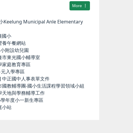
More
elung Municipal Anle Elementary
華興國小
小營養午餐網站
中和國小附設幼兒園
基隆市東光國小輔導室
小學家庭教育專區
國中多元入學專區
ence] 中正國中人事表單文件
隆市國教輔導團-國小生活課程學習領域小組
科學天地與學務輔導工作
15學年度小一新生專區
庭小站