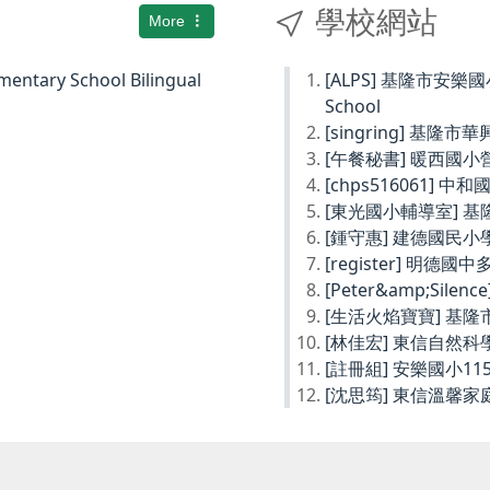
學校網站
More
ary School Bilingual
[ALPS] 基隆市安樂國小Ke
School
[singring] 基隆市
[午餐秘書] 暖西國
[chps516061] 
[東光國小輔導室] 
[鍾守惠] 建德國民
[register] 明德
[Peter&amp;Sil
[生活火焰寶寶] 基
[林佳宏] 東信自然
[註冊組] 安樂國小1
[沈思筠] 東信溫馨家