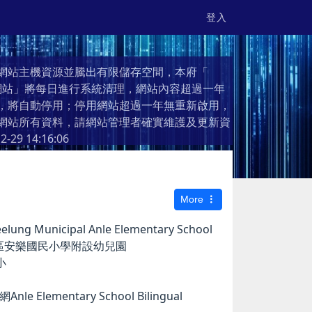
登入
網站主機資源並騰出有限儲存空間，本府「
個人網站」將每日進行系統清理，網站內容超過一年
，將自動停用；停用網站超過一年無重新啟用，
網站所有資料，請網站管理者確實維護及更新資
2-29 14:16:06
More
g Municipal Anle Elementary School
市安樂區安樂國民小學附設幼兒園
小
e Elementary School Bilingual