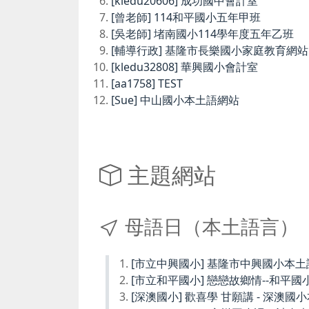
[kledu20606] 成功國中會計室
[曾老師] 114和平國小五年甲班
[吳老師] 堵南國小114學年度五年乙班
[輔導行政] 基隆市長樂國小家庭教育網站
[kledu32808] 華興國小會計室
[aa1758] TEST
[Sue] 中山國小本土語網站
主題網站
母語日（本土語言）
[市立中興國小] 基隆市中興國小本
[市立和平國小] 戀戀故鄉情--和平國
[深澳國小] 歡喜學 甘願講 - 深澳國