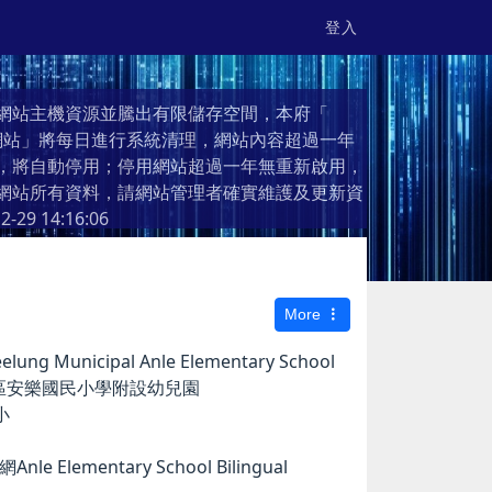
登入
網站主機資源並騰出有限儲存空間，本府「
個人網站」將每日進行系統清理，網站內容超過一年
，將自動停用；停用網站超過一年無重新啟用，
網站所有資料，請網站管理者確實維護及更新資
2-29 14:16:06
More
g Municipal Anle Elementary School
市安樂區安樂國民小學附設幼兒園
小
e Elementary School Bilingual