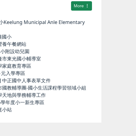
More
elung Municipal Anle Elementary
華興國小
小營養午餐網站
中和國小附設幼兒園
基隆市東光國小輔導室
小學家庭教育專區
國中多元入學專區
ence] 中正國中人事表單文件
隆市國教輔導團-國小生活課程學習領域小組
科學天地與學務輔導工作
15學年度小一新生專區
庭小站