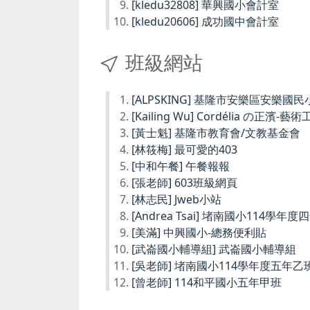
[kledu32808] 華興國小會計室
[kledu20606] 成功國中會計室
班級網站
[ALPSKING] 基隆市安樂區安樂
[Kailing Wu] Cordélia の正濱-藝
[黃士魁] 基隆市教育會/文教基金會
[林筱梅] 最可愛的403
[中和午餐] 午餐報報
[張老師] 603班級網頁
[林志民] Jweb小站
[Andrea Tsai] 堵南國小114學年
[美滿] 中興國小-總務便利貼
[武崙國小輔導組] 武崙國小輔導組
[吳老師] 堵南國小114學年度五年乙
[曾老師] 114和平國小五年甲班