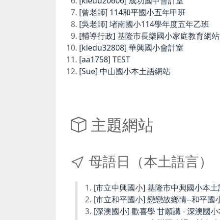
[kledu20606] 成功國中會計室
[曾老師] 114和平國小五年甲班
[吳老師] 堵南國小114學年度五年乙班
[輔導行政] 基隆市長樂國小家庭教育網站
[kledu32808] 華興國小會計室
[aa1758] TEST
[Sue] 中山國小本土語網站
主題網站
母語日（本土語言）
[市立中興國小] 基隆市中興國小本
[市立和平國小] 戀戀故鄉情--和平國
[深澳國小] 歡喜學 甘願講 - 深澳國