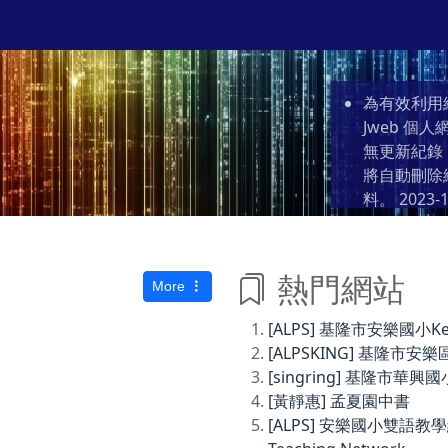
為有效利用
Jweb 
無更新紀錄
將自動刪除
料。
2023-1
熱門網站
More
[ALPS] 基隆市安樂國小Keelun
[ALPSKING] 基隆
[singring] 基隆市華興國
[黃靜惠] 孟夏園中書
[ALPS] 安樂國小雙語教學網Anl