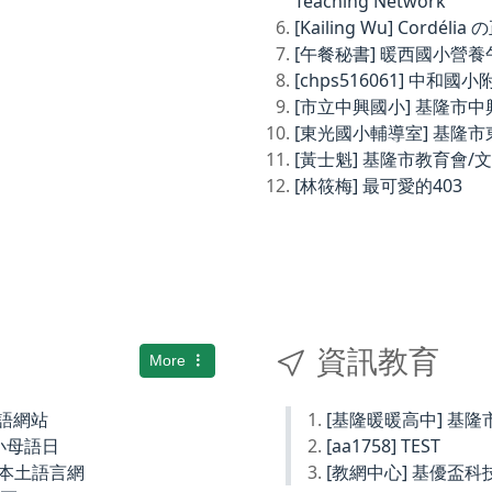
Teaching Network
[Kailing Wu] Cordé
[午餐秘書] 暖西國小營
[chps516061] 中和
[市立中興國小] 基隆市
[東光國小輔導室] 基隆
[黃士魁] 基隆市教育會/
[林筱梅] 最可愛的403
資訊教育
More
土語網站
[基隆暖暖高中] 基
小母語日
[aa1758] TEST
小本土語言網
[教網中心] 基優盃