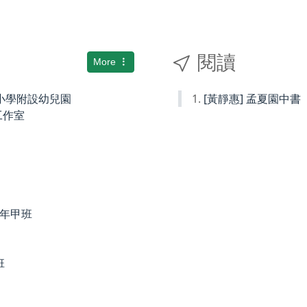
閱讀
More
國民小學附設幼兒園
[黃靜惠] 孟夏園中書
術工作室
度四年甲班
班