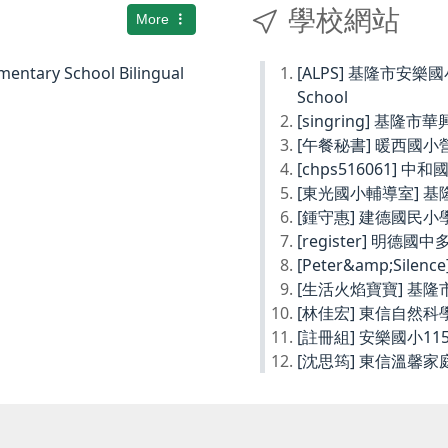
學校網站
More
ary School Bilingual
[ALPS] 基隆市安樂國小Ke
School
[singring] 基隆市
[午餐秘書] 暖西國
[chps516061] 
[東光國小輔導室] 
[鍾守惠] 建德國民
[register] 明德
[Peter&amp;Sil
[生活火焰寶寶] 基
[林佳宏] 東信自然
[註冊組] 安樂國小1
[沈思筠] 東信溫馨家