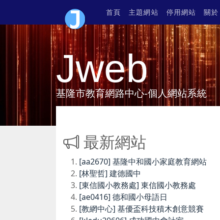
首頁
主題網站
停用網站
關於
Jweb
基隆市教育網路中心-個人網站系統
最新網站
[aa2670] 基隆中和國小家庭教育網站
[林聖哲] 建德國中
[東信國小教務處] 東信國小教務處
[ae0416] 德和國小母語日
[教網中心] 基優盃科技積木創意競賽