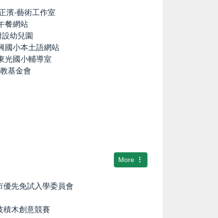
lia の正濱-藝術工作室
養午餐網站
國小附設幼兒園
中興國小本土語網站
市東光國小輔導室
文教基金會
More
隆市優先免試入學委員會
科技積木創意競賽