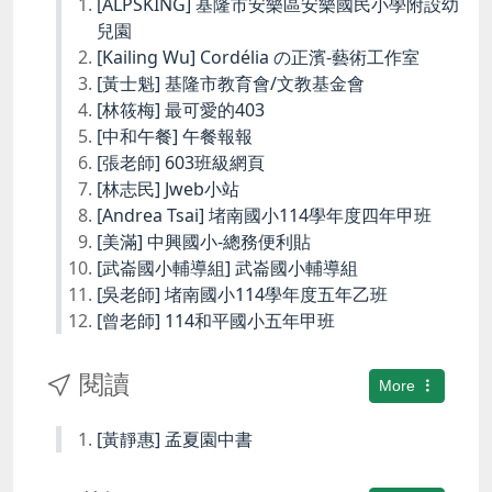
[ALPSKING] 基隆市安樂區安樂國民小學附設幼
兒園
[Kailing Wu] Cordélia の正濱-藝術工作室
[黃士魁] 基隆市教育會/文教基金會
[林筱梅] 最可愛的403
[中和午餐] 午餐報報
[張老師] 603班級網頁
[林志民] Jweb小站
[Andrea Tsai] 堵南國小114學年度四年甲班
[美滿] 中興國小-總務便利貼
[武崙國小輔導組] 武崙國小輔導組
[吳老師] 堵南國小114學年度五年乙班
[曾老師] 114和平國小五年甲班
閱讀
More
[黃靜惠] 孟夏園中書