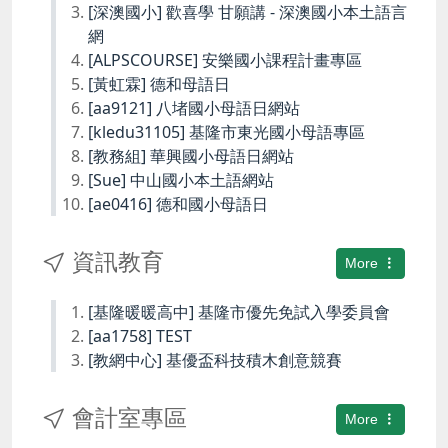
[深澳國小] 歡喜學 甘願講 - 深澳國小本土語言
網
[ALPSCOURSE] 安樂國小課程計畫專區
[黃虹霖] 德和母語日
[aa9121] 八堵國小母語日網站
[kledu31105] 基隆市東光國小母語專區
[教務組] 華興國小母語日網站
[Sue] 中山國小本土語網站
[ae0416] 德和國小母語日
資訊教育
More
[基隆暖暖高中] 基隆市優先免試入學委員會
[aa1758] TEST
[教網中心] 基優盃科技積木創意競賽
會計室專區
More