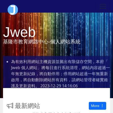
Jweb
基隆市教育網路中心-個人網站系統
為有效利用網站主機資源並騰出有限儲存空間，本府「
Jweb 個人網站」將每日進行系統清理，網站內容超過一
年無更新紀錄，將自動停用；停用網站超過一年無重新
啟用，將自動刪除網站所有資料，請網站管理者確實維
護及更新資料。
2023-12-29 14:16:06
最新網站
More