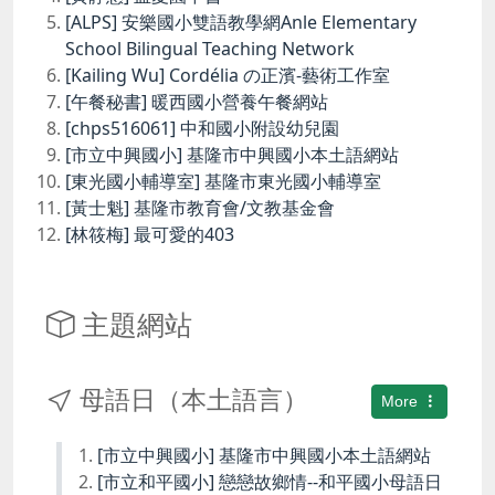
[ALPS] 安樂國小雙語教學網Anle Elementary
School Bilingual Teaching Network
[Kailing Wu] Cordélia の正濱-藝術工作室
[午餐秘書] 暖西國小營養午餐網站
[chps516061] 中和國小附設幼兒園
[市立中興國小] 基隆市中興國小本土語網站
[東光國小輔導室] 基隆市東光國小輔導室
[黃士魁] 基隆市教育會/文教基金會
[林筱梅] 最可愛的403
主題網站
母語日（本土語言）
More
[市立中興國小] 基隆市中興國小本土語網站
[市立和平國小] 戀戀故鄉情--和平國小母語日