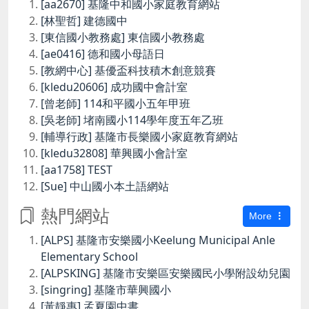
[aa2670] 基隆中和國小家庭教育網站
[林聖哲] 建德國中
[東信國小教務處] 東信國小教務處
[ae0416] 德和國小母語日
[教網中心] 基優盃科技積木創意競賽
[kledu20606] 成功國中會計室
[曾老師] 114和平國小五年甲班
[吳老師] 堵南國小114學年度五年乙班
[輔導行政] 基隆市長樂國小家庭教育網站
[kledu32808] 華興國小會計室
[aa1758] TEST
[Sue] 中山國小本土語網站
熱門網站
More
[ALPS] 基隆市安樂國小Keelung Municipal Anle
Elementary School
[ALPSKING] 基隆市安樂區安樂國民小學附設幼兒園
[singring] 基隆市華興國小
[黃靜惠] 孟夏園中書