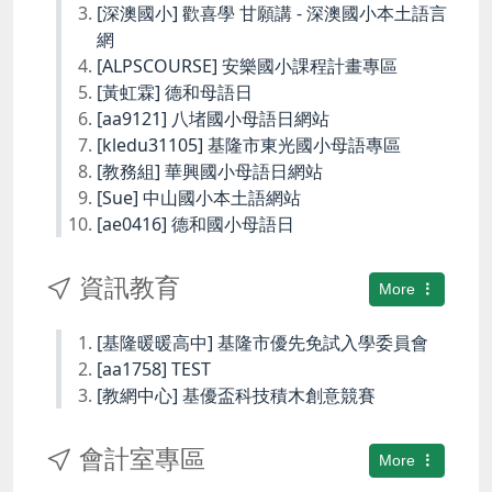
[深澳國小] 歡喜學 甘願講 - 深澳國小本土語言
網
[ALPSCOURSE] 安樂國小課程計畫專區
[黃虹霖] 德和母語日
[aa9121] 八堵國小母語日網站
[kledu31105] 基隆市東光國小母語專區
[教務組] 華興國小母語日網站
[Sue] 中山國小本土語網站
[ae0416] 德和國小母語日
資訊教育
More
[基隆暖暖高中] 基隆市優先免試入學委員會
[aa1758] TEST
[教網中心] 基優盃科技積木創意競賽
會計室專區
More