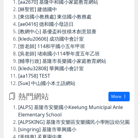
[aa2670] 基隆中和國小家庭教育網站
[林聖哲] 建德國中
[東信國小教務處] 東信國小教務處
[ae0416] 德和國小母語日
[教網中心] 基優盃科技積木創意競賽
[kledu20606] 成功國中會計室
[曾老師] 114和平國小五年甲班
[吳老師] 堵南國小114學年度五年乙班
[輔導行政] 基隆市長樂國小家庭教育網站
[kledu32808] 華興國小會計室
[aa1758] TEST
[Sue] 中山國小本土語網站
熱門網站
More
[ALPS] 基隆市安樂國小Keelung Municipal Anle
Elementary School
[ALPSKING] 基隆市安樂區安樂國民小學附設幼兒園
[singring] 基隆市華興國小
[黃靜惠] 孟夏園中書