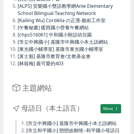
[ALPS] 安樂國小雙語教學網Anle Elementary
School Bilingual Teaching Network
[Kailing Wu] Cordélia の正濱-藝術工作室
[午餐秘書] 暖西國小營養午餐網站
[chps516061] 中和國小附設幼兒園
[市立中興國小] 基隆市中興國小本土語網站
[東光國小輔導室] 基隆市東光國小輔導室
[黃士魁] 基隆市教育會/文教基金會
[林筱梅] 最可愛的403
主題網站
母語日（本土語言）
More
[市立中興國小] 基隆市中興國小本土語網站
[市立和平國小] 戀戀故鄉情--和平國小母語日