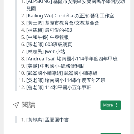
[ALPSKING] 基隆市安樂區安樂國民小學附設幼
兒園
[Kailing Wu] Cordélia の正濱-藝術工作室
[黃士魁] 基隆市教育會/文教基金會
[林筱梅] 最可愛的403
[中和午餐] 午餐報報
[張老師] 603班級網頁
[林志民] Jweb小站
[Andrea Tsai] 堵南國小114學年度四年甲班
[美滿] 中興國小-總務便利貼
[武崙國小輔導組] 武崙國小輔導組
[吳老師] 堵南國小114學年度五年乙班
[曾老師] 114和平國小五年甲班
閱讀
More
[黃靜惠] 孟夏園中書