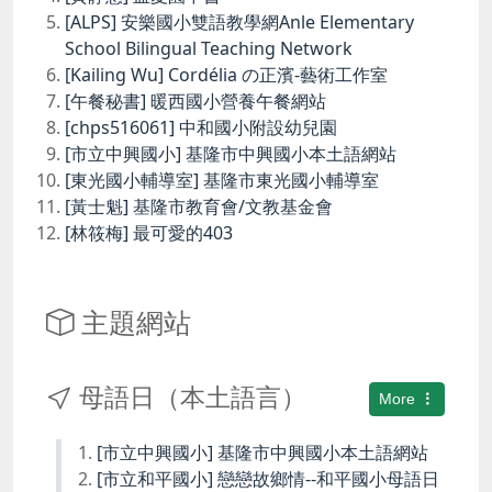
[ALPS] 安樂國小雙語教學網Anle Elementary
School Bilingual Teaching Network
[Kailing Wu] Cordélia の正濱-藝術工作室
[午餐秘書] 暖西國小營養午餐網站
[chps516061] 中和國小附設幼兒園
[市立中興國小] 基隆市中興國小本土語網站
[東光國小輔導室] 基隆市東光國小輔導室
[黃士魁] 基隆市教育會/文教基金會
[林筱梅] 最可愛的403
主題網站
母語日（本土語言）
More
[市立中興國小] 基隆市中興國小本土語網站
[市立和平國小] 戀戀故鄉情--和平國小母語日