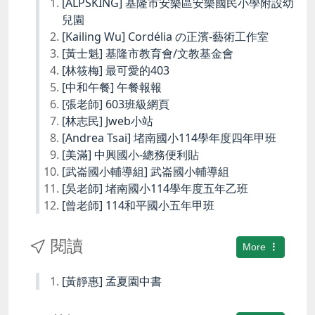
[ALPSKING] 基隆市安樂區安樂國民小學附設幼
兒園
[Kailing Wu] Cordélia の正濱-藝術工作室
[黃士魁] 基隆市教育會/文教基金會
[林筱梅] 最可愛的403
[中和午餐] 午餐報報
[張老師] 603班級網頁
[林志民] Jweb小站
[Andrea Tsai] 堵南國小114學年度四年甲班
[美滿] 中興國小-總務便利貼
[武崙國小輔導組] 武崙國小輔導組
[吳老師] 堵南國小114學年度五年乙班
[曾老師] 114和平國小五年甲班
閱讀
More
[黃靜惠] 孟夏園中書