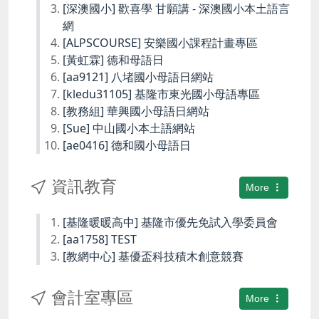
[深澳國小] 歡喜學 甘願講 - 深澳國小本土語言
網
[ALPSCOURSE] 安樂國小課程計畫專區
[黃虹霖] 德和母語日
[aa9121] 八堵國小母語日網站
[kledu31105] 基隆市東光國小母語專區
[教務組] 華興國小母語日網站
[Sue] 中山國小本土語網站
[ae0416] 德和國小母語日
資訊教育
More
[基隆暖暖高中] 基隆市優先免試入學委員會
[aa1758] TEST
[教網中心] 基優盃科技積木創意競賽
會計室專區
More