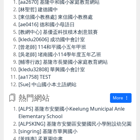
[aa2670] 基隆中和國小家庭教育網站
[林聖哲] 建德國中
[東信國小教務處] 東信國小教務處
[ae0416] 德和國小母語日
[教網中心] 基優盃科技積木創意競賽
[kledu20606] 成功國中會計室
[曾老師] 114和平國小五年甲班
[吳老師] 堵南國小114學年度五年乙班
[輔導行政] 基隆市長樂國小家庭教育網站
[kledu32808] 華興國小會計室
[aa1758] TEST
[Sue] 中山國小本土語網站
熱門網站
More
[ALPS] 基隆市安樂國小Keelung Municipal Anle
Elementary School
[ALPSKING] 基隆市安樂區安樂國民小學附設幼兒園
[singring] 基隆市華興國小
[黃靜惠] 孟夏園中書