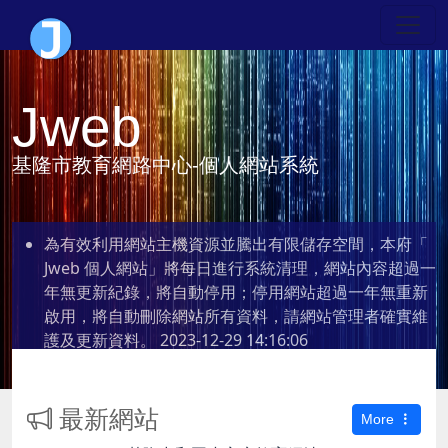
Jweb
基隆市教育網路中心-個人網站系統
為有效利用網站主機資源並騰出有限儲存空間，本府「
Jweb 個人網站」將每日進行系統清理，網站內容超過一
年無更新紀錄，將自動停用；停用網站超過一年無重新
啟用，將自動刪除網站所有資料，請網站管理者確實維
護及更新資料。
2023-12-29 14:16:06
最新網站
More