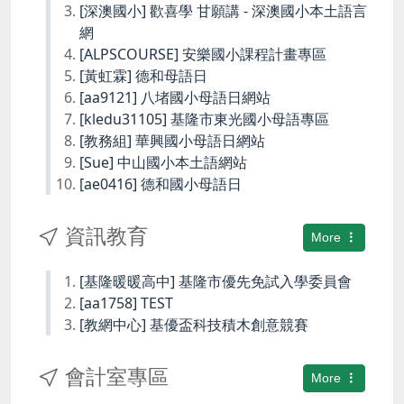
[深澳國小] 歡喜學 甘願講 - 深澳國小本土語言
網
[ALPSCOURSE] 安樂國小課程計畫專區
[黃虹霖] 德和母語日
[aa9121] 八堵國小母語日網站
[kledu31105] 基隆市東光國小母語專區
[教務組] 華興國小母語日網站
[Sue] 中山國小本土語網站
[ae0416] 德和國小母語日
資訊教育
More
[基隆暖暖高中] 基隆市優先免試入學委員會
[aa1758] TEST
[教網中心] 基優盃科技積木創意競賽
會計室專區
More