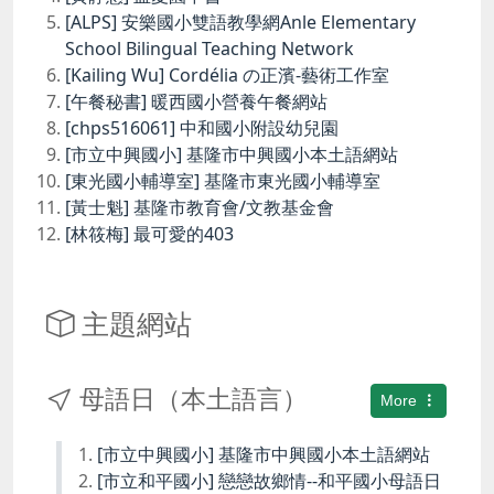
[ALPS] 安樂國小雙語教學網Anle Elementary
School Bilingual Teaching Network
[Kailing Wu] Cordélia の正濱-藝術工作室
[午餐秘書] 暖西國小營養午餐網站
[chps516061] 中和國小附設幼兒園
[市立中興國小] 基隆市中興國小本土語網站
[東光國小輔導室] 基隆市東光國小輔導室
[黃士魁] 基隆市教育會/文教基金會
[林筱梅] 最可愛的403
主題網站
母語日（本土語言）
More
[市立中興國小] 基隆市中興國小本土語網站
[市立和平國小] 戀戀故鄉情--和平國小母語日