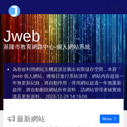
Jweb
基隆市教育網路中心-個人網站系統
為有效利用網站主機資源並騰出有限儲存空間，本府「
Jweb 個人網站」將每日進行系統清理，網站內容超過一
年無更新紀錄，將自動停用；停用網站超過一年無重新
啟用，將自動刪除網站所有資料，請網站管理者確實維
護及更新資料。
2023-12-29 14:16:06
最新網站
More