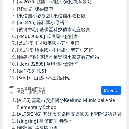
[aa2670] 基隆中和國小家庭教育網站
[林聖哲] 建德國中
[東信國小教務處] 東信國小教務處
[ae0416] 德和國小母語日
[教網中心] 基優盃科技積木創意競賽
[kledu20606] 成功國中會計室
[曾老師] 114和平國小五年甲班
[吳老師] 堵南國小114學年度五年乙班
[輔導行政] 基隆市長樂國小家庭教育網站
[kledu32808] 華興國小會計室
[aa1758] TEST
[Sue] 中山國小本土語網站
熱門網站
More
[ALPS] 基隆市安樂國小Keelung Municipal Anle
Elementary School
[ALPSKING] 基隆市安樂區安樂國民小學附設幼兒園
[singring] 基隆市華興國小
[黃靜惠] 孟夏園中書