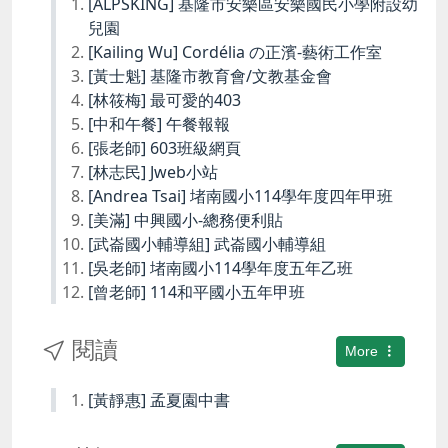
[ALPSKING] 基隆市安樂區安樂國民小學附設幼
兒園
[Kailing Wu] Cordélia の正濱-藝術工作室
[黃士魁] 基隆市教育會/文教基金會
[林筱梅] 最可愛的403
[中和午餐] 午餐報報
[張老師] 603班級網頁
[林志民] Jweb小站
[Andrea Tsai] 堵南國小114學年度四年甲班
[美滿] 中興國小-總務便利貼
[武崙國小輔導組] 武崙國小輔導組
[吳老師] 堵南國小114學年度五年乙班
[曾老師] 114和平國小五年甲班
閱讀
More
[黃靜惠] 孟夏園中書