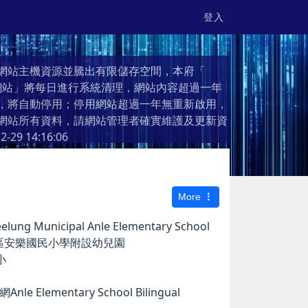
登入
網站主機資源並騰出有限儲存空間，本府「
個人網站」將每日進行系統清理，網站內容超過一年
，將自動停用；停用網站超過一年無重新啟用，
網站所有資料，請網站管理者確實維護及更新資
2-29 14:16:06
More
g Municipal Anle Elementary School
市安樂區安樂國民小學附設幼兒園
小
e Elementary School Bilingual