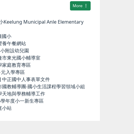
More
elung Municipal Anle Elementary
華興國小
小營養午餐網站
中和國小附設幼兒園
基隆市東光國小輔導室
小學家庭教育專區
國中多元入學專區
ence] 中正國中人事表單文件
隆市國教輔導團-國小生活課程學習領域小組
科學天地與學務輔導工作
15學年度小一新生專區
庭小站