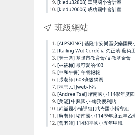
[kledu32808] 華興國小會計室
[kledu20606] 成功國中會計室
班級網站
[ALPSKING] 基隆市安樂區安樂
[Kailing Wu] Cordélia の正濱-藝
[黃士魁] 基隆市教育會/文教基金會
[林筱梅] 最可愛的403
[中和午餐] 午餐報報
[張老師] 603班級網頁
[林志民] Jweb小站
[Andrea Tsai] 堵南國小114學年
[美滿] 中興國小-總務便利貼
[武崙國小輔導組] 武崙國小輔導組
[吳老師] 堵南國小114學年度五年乙
[曾老師] 114和平國小五年甲班