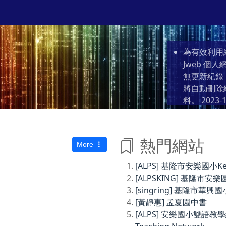
為有效利用
Jweb 
無更新紀錄
將自動刪除
料。
2023-1
熱門網站
More
[ALPS] 基隆市安樂國小Keelun
[ALPSKING] 基隆
[singring] 基隆市華興國
[黃靜惠] 孟夏園中書
[ALPS] 安樂國小雙語教學網Anl