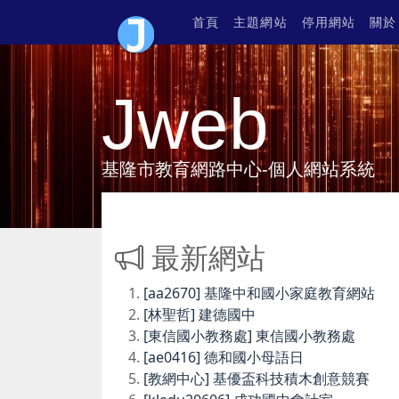
首頁
主題網站
停用網站
關於
Jweb
基隆市教育網路中心-個人網站系統
最新網站
[aa2670] 基隆中和國小家庭教育網站
[林聖哲] 建德國中
[東信國小教務處] 東信國小教務處
[ae0416] 德和國小母語日
[教網中心] 基優盃科技積木創意競賽