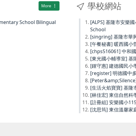
學校網站
More
ary School Bilingual
[ALPS] 基隆市安樂國小Ke
School
[singring] 基隆市
[午餐秘書] 暖西國
[chps516061] 
[東光國小輔導室] 
[鍾守惠] 建德國民
[register] 明德
[Peter&amp;Sil
[生活火焰寶寶] 基
[林佳宏] 東信自然
[註冊組] 安樂國小1
[沈思筠] 東信溫馨家