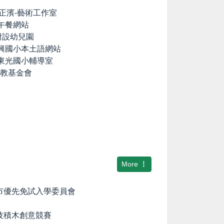
lia の正濱-藝術工作室
養午餐網站
國小附設幼兒園
中興國小本土語網站
市東光國小輔導室
文教基金會
More
隆市優先免試入學委員會
科技積木創意競賽