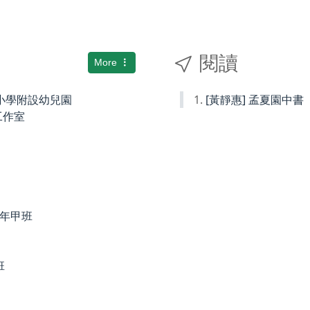
閱讀
More
國民小學附設幼兒園
[黃靜惠] 孟夏園中書
術工作室
度四年甲班
班