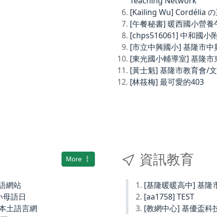
Teaching Network
[Kailing Wu] Cordé
[午餐秘書] 暖西國小營
[chps516061] 中和
[市立中興國小] 基隆市
[東光國小輔導室] 基隆
[黃士魁] 基隆市教育會/
[林筱梅] 最可愛的403
資訊教育
More
土語網站
[基隆暖暖高中] 基
小母語日
[aa1758] TEST
小本土語言網
[教網中心] 基優盃