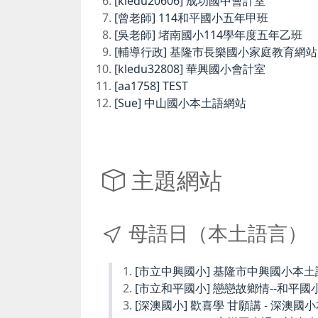
[kledu20606] 成功國中會計室
[曾老師] 114和平國小五年甲班
[吳老師] 堵南國小114學年度五年乙班
[輔導行政] 基隆市長樂國小家庭教育網站
[kledu32808] 華興國小會計室
[aa1758] TEST
[Sue] 中山國小本土語網站
主題網站
母語日（本土語言）
[市立中興國小] 基隆市中興國小本
[市立和平國小] 戀戀故鄉情--和平國
[深澳國小] 歡喜學 甘願講 - 深澳國