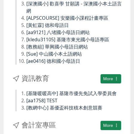
[深澳國小] 歡喜學 甘願講 - 深澳國小本土語言
網
[ALPSCOURSE] 安樂國小課程計畫專區
[黃虹霖] 德和母語日
[aa9121] 八堵國小母語日網站
[kledu31105] 基隆市東光國小母語專區
[教務組] 華興國小母語日網站
[Sue] 中山國小本土語網站
[ae0416] 德和國小母語日
資訊教育
More
[基隆暖暖高中] 基隆市優先免試入學委員會
[aa1758] TEST
[教網中心] 基優盃科技積木創意競賽
會計室專區
More