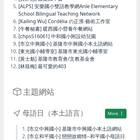
[ALPS] 安樂國小雙語教學網Anle Elementary
School Bilingual Teaching Network
[Kailing Wu] Cordélia の正濱-藝術工作室
[午餐秘書] 暖西國小營養午餐網站
[chps516061] 中和國小附設幼兒園
[市立中興國小] 基隆市中興國小本土語網站
[東光國小輔導室] 基隆市東光國小輔導室
[黃士魁] 基隆市教育會/文教基金會
[林筱梅] 最可愛的403
主題網站
母語日（本土語言）
More
[市立中興國小] 基隆市中興國小本土語網站
[市立和平國小] 戀戀故鄉情--和平國小母語日