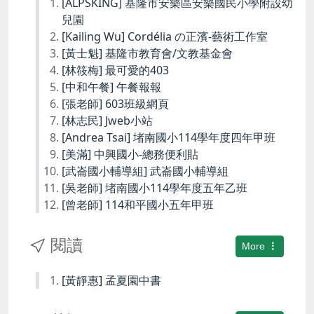
[ALPSKING] 基隆市安樂區安樂國民小學附設幼
兒園
[Kailing Wu] Cordélia の正濱-藝術工作室
[黃士魁] 基隆市教育會/文教基金會
[林筱梅] 最可愛的403
[中和午餐] 午餐報報
[張老師] 603班級網頁
[林志民] Jweb小站
[Andrea Tsai] 堵南國小114學年度四年甲班
[美滿] 中興國小-總務便利貼
[武崙國小輔導組] 武崙國小輔導組
[吳老師] 堵南國小114學年度五年乙班
[曾老師] 114和平國小五年甲班
閱讀
More
[黃靜惠] 孟夏園中書