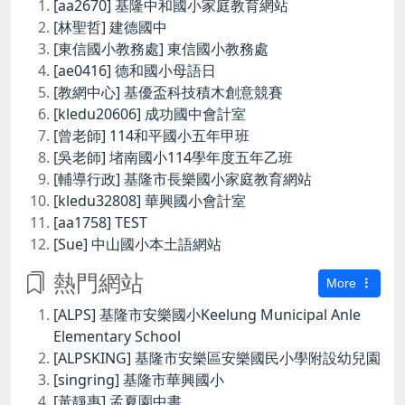
[aa2670] 基隆中和國小家庭教育網站
[林聖哲] 建德國中
[東信國小教務處] 東信國小教務處
[ae0416] 德和國小母語日
[教網中心] 基優盃科技積木創意競賽
[kledu20606] 成功國中會計室
[曾老師] 114和平國小五年甲班
[吳老師] 堵南國小114學年度五年乙班
[輔導行政] 基隆市長樂國小家庭教育網站
[kledu32808] 華興國小會計室
[aa1758] TEST
[Sue] 中山國小本土語網站
熱門網站
More
[ALPS] 基隆市安樂國小Keelung Municipal Anle
Elementary School
[ALPSKING] 基隆市安樂區安樂國民小學附設幼兒園
[singring] 基隆市華興國小
[黃靜惠] 孟夏園中書