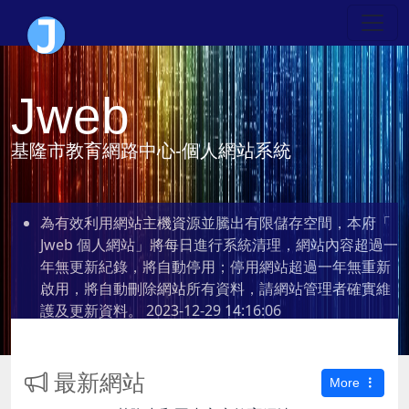
Jweb
基隆市教育網路中心-個人網站系統
為有效利用網站主機資源並騰出有限儲存空間，本府「
Jweb 個人網站」將每日進行系統清理，網站內容超過一
年無更新紀錄，將自動停用；停用網站超過一年無重新
啟用，將自動刪除網站所有資料，請網站管理者確實維
護及更新資料。
2023-12-29 14:16:06
最新網站
More