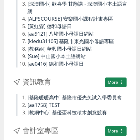
[深澳國小] 歡喜學 甘願講 - 深澳國小本土語言
網
[ALPSCOURSE] 安樂國小課程計畫專區
[黃虹霖] 德和母語日
[aa9121] 八堵國小母語日網站
[kledu31105] 基隆市東光國小母語專區
[教務組] 華興國小母語日網站
[Sue] 中山國小本土語網站
[ae0416] 德和國小母語日
資訊教育
More
[基隆暖暖高中] 基隆市優先免試入學委員會
[aa1758] TEST
[教網中心] 基優盃科技積木創意競賽
會計室專區
More