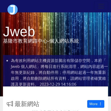
Jweb
基隆市教育網路中心-個人網站系統
為有效利用網站主機資源並騰出有限儲存空間，本府「
Jweb 個人網站」將每日進行系統清理，網站內容超過一
年無更新紀錄，將自動停用；停用網站超過一年無重新
啟用，將自動刪除網站所有資料，請網站管理者確實維
護及更新資料。
2023-12-29 14:16:06
最新網站
More