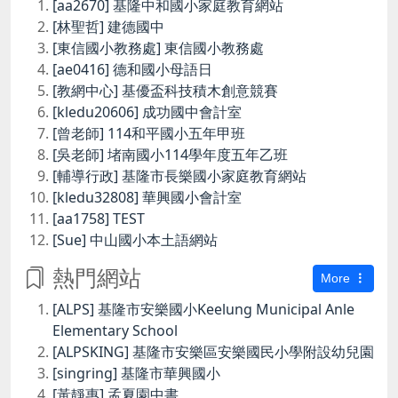
[aa2670] 基隆中和國小家庭教育網站
[林聖哲] 建德國中
[東信國小教務處] 東信國小教務處
[ae0416] 德和國小母語日
[教網中心] 基優盃科技積木創意競賽
[kledu20606] 成功國中會計室
[曾老師] 114和平國小五年甲班
[吳老師] 堵南國小114學年度五年乙班
[輔導行政] 基隆市長樂國小家庭教育網站
[kledu32808] 華興國小會計室
[aa1758] TEST
[Sue] 中山國小本土語網站
熱門網站
More
[ALPS] 基隆市安樂國小Keelung Municipal Anle
Elementary School
[ALPSKING] 基隆市安樂區安樂國民小學附設幼兒園
[singring] 基隆市華興國小
[黃靜惠] 孟夏園中書