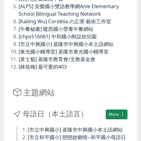
[ALPS] 安樂國小雙語教學網Anle Elementary
School Bilingual Teaching Network
[Kailing Wu] Cordélia の正濱-藝術工作室
[午餐秘書] 暖西國小營養午餐網站
[chps516061] 中和國小附設幼兒園
[市立中興國小] 基隆市中興國小本土語網站
[東光國小輔導室] 基隆市東光國小輔導室
[黃士魁] 基隆市教育會/文教基金會
[林筱梅] 最可愛的403
主題網站
母語日（本土語言）
More
[市立中興國小] 基隆市中興國小本土語網站
[市立和平國小] 戀戀故鄉情--和平國小母語日