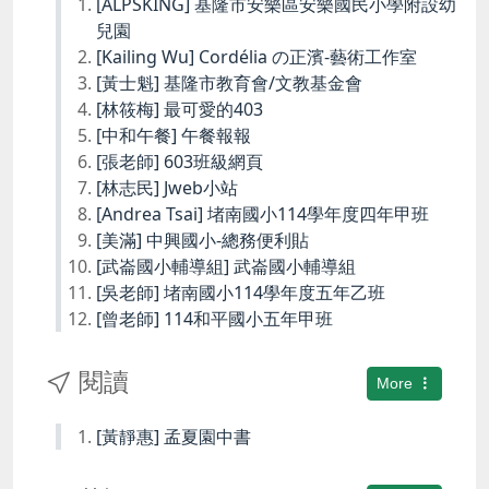
[ALPSKING] 基隆市安樂區安樂國民小學附設幼
兒園
[Kailing Wu] Cordélia の正濱-藝術工作室
[黃士魁] 基隆市教育會/文教基金會
[林筱梅] 最可愛的403
[中和午餐] 午餐報報
[張老師] 603班級網頁
[林志民] Jweb小站
[Andrea Tsai] 堵南國小114學年度四年甲班
[美滿] 中興國小-總務便利貼
[武崙國小輔導組] 武崙國小輔導組
[吳老師] 堵南國小114學年度五年乙班
[曾老師] 114和平國小五年甲班
閱讀
More
[黃靜惠] 孟夏園中書