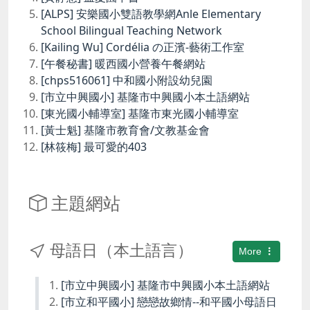
[ALPS] 安樂國小雙語教學網Anle Elementary
School Bilingual Teaching Network
[Kailing Wu] Cordélia の正濱-藝術工作室
[午餐秘書] 暖西國小營養午餐網站
[chps516061] 中和國小附設幼兒園
[市立中興國小] 基隆市中興國小本土語網站
[東光國小輔導室] 基隆市東光國小輔導室
[黃士魁] 基隆市教育會/文教基金會
[林筱梅] 最可愛的403
主題網站
母語日（本土語言）
More
[市立中興國小] 基隆市中興國小本土語網站
[市立和平國小] 戀戀故鄉情--和平國小母語日