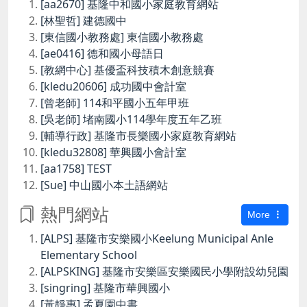
[aa2670] 基隆中和國小家庭教育網站
[林聖哲] 建德國中
[東信國小教務處] 東信國小教務處
[ae0416] 德和國小母語日
[教網中心] 基優盃科技積木創意競賽
[kledu20606] 成功國中會計室
[曾老師] 114和平國小五年甲班
[吳老師] 堵南國小114學年度五年乙班
[輔導行政] 基隆市長樂國小家庭教育網站
[kledu32808] 華興國小會計室
[aa1758] TEST
[Sue] 中山國小本土語網站
熱門網站
More
[ALPS] 基隆市安樂國小Keelung Municipal Anle
Elementary School
[ALPSKING] 基隆市安樂區安樂國民小學附設幼兒園
[singring] 基隆市華興國小
[黃靜惠] 孟夏園中書