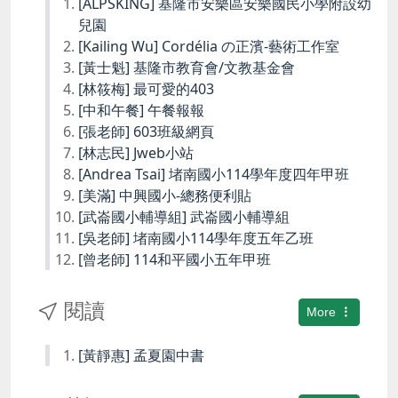
[ALPSKING] 基隆市安樂區安樂國民小學附設幼
兒園
[Kailing Wu] Cordélia の正濱-藝術工作室
[黃士魁] 基隆市教育會/文教基金會
[林筱梅] 最可愛的403
[中和午餐] 午餐報報
[張老師] 603班級網頁
[林志民] Jweb小站
[Andrea Tsai] 堵南國小114學年度四年甲班
[美滿] 中興國小-總務便利貼
[武崙國小輔導組] 武崙國小輔導組
[吳老師] 堵南國小114學年度五年乙班
[曾老師] 114和平國小五年甲班
閱讀
More
[黃靜惠] 孟夏園中書