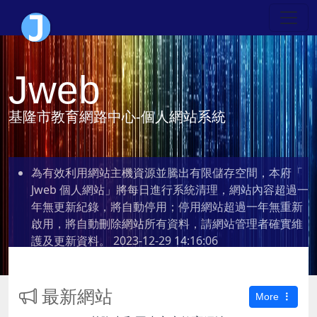
Jweb
基隆市教育網路中心-個人網站系統
為有效利用網站主機資源並騰出有限儲存空間，本府「
Jweb 個人網站」將每日進行系統清理，網站內容超過一
年無更新紀錄，將自動停用；停用網站超過一年無重新
啟用，將自動刪除網站所有資料，請網站管理者確實維
護及更新資料。
2023-12-29 14:16:06
最新網站
More