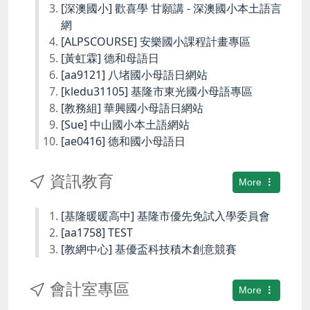
[深澳國小] 歡喜學 甘願講 - 深澳國小本土語言
網
[ALPSCOURSE] 安樂國小課程計畫專區
[黃虹霖] 德和母語日
[aa9121] 八堵國小母語日網站
[kledu31105] 基隆市東光國小母語專區
[教務組] 華興國小母語日網站
[Sue] 中山國小本土語網站
[ae0416] 德和國小母語日
資訊教育
More
[基隆暖暖高中] 基隆市優先免試入學委員會
[aa1758] TEST
[教網中心] 基優盃科技積木創意競賽
會計室專區
More