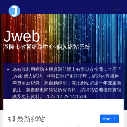
Jweb
基隆市教育網路中心-個人網站系統
為有效利用網站主機資源並騰出有限儲存空間，本府「
Jweb 個人網站」將每日進行系統清理，網站內容超過一
年無更新紀錄，將自動停用；停用網站超過一年無重新
啟用，將自動刪除網站所有資料，請網站管理者確實維
護及更新資料。
2023-12-29 14:16:06
最新網站
More