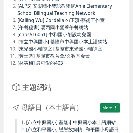
[ALPS] 安樂國小雙語教學網Anle Elementary
School Bilingual Teaching Network
[Kailing Wu] Cordélia の正濱-藝術工作室
[午餐秘書] 暖西國小營養午餐網站
[chps516061] 中和國小附設幼兒園
[市立中興國小] 基隆市中興國小本土語網站
[東光國小輔導室] 基隆市東光國小輔導室
[黃士魁] 基隆市教育會/文教基金會
[林筱梅] 最可愛的403
主題網站
母語日（本土語言）
More
[市立中興國小] 基隆市中興國小本土語網站
[市立和平國小] 戀戀故鄉情--和平國小母語日