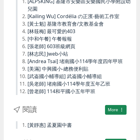
[ALPSKING] 基隆市安樂區安樂國民小學附設幼
兒園
[Kailing Wu] Cordélia の正濱-藝術工作室
[黃士魁] 基隆市教育會/文教基金會
[林筱梅] 最可愛的403
[中和午餐] 午餐報報
[張老師] 603班級網頁
[林志民] Jweb小站
[Andrea Tsai] 堵南國小114學年度四年甲班
[美滿] 中興國小-總務便利貼
[武崙國小輔導組] 武崙國小輔導組
[吳老師] 堵南國小114學年度五年乙班
[曾老師] 114和平國小五年甲班
閱讀
More
[黃靜惠] 孟夏園中書