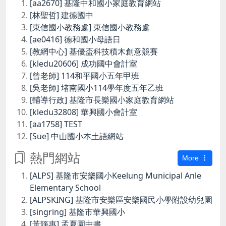
[aa2670] 基隆中和國小家庭教育網站
[林聖哲] 建德國中
[東信國小教務處] 東信國小教務處
[ae0416] 德和國小母語日
[教網中心] 基優盃科技積木創意競賽
[kledu20606] 成功國中會計室
[曾老師] 114和平國小五年甲班
[吳老師] 堵南國小114學年度五年乙班
[輔導行政] 基隆市長樂國小家庭教育網站
[kledu32808] 華興國小會計室
[aa1758] TEST
[Sue] 中山國小本土語網站
熱門網站
More
[ALPS] 基隆市安樂國小Keelung Municipal Anle
Elementary School
[ALPSKING] 基隆市安樂區安樂國民小學附設幼兒園
[singring] 基隆市華興國小
[黃靜惠] 孟夏園中書