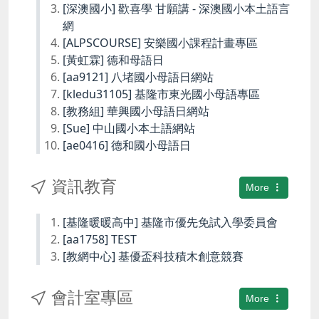
[深澳國小] 歡喜學 甘願講 - 深澳國小本土語言
網
[ALPSCOURSE] 安樂國小課程計畫專區
[黃虹霖] 德和母語日
[aa9121] 八堵國小母語日網站
[kledu31105] 基隆市東光國小母語專區
[教務組] 華興國小母語日網站
[Sue] 中山國小本土語網站
[ae0416] 德和國小母語日
資訊教育
More
[基隆暖暖高中] 基隆市優先免試入學委員會
[aa1758] TEST
[教網中心] 基優盃科技積木創意競賽
會計室專區
More