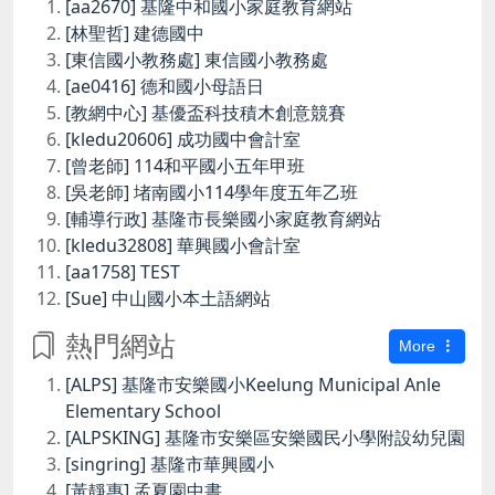
[aa2670] 基隆中和國小家庭教育網站
[林聖哲] 建德國中
[東信國小教務處] 東信國小教務處
[ae0416] 德和國小母語日
[教網中心] 基優盃科技積木創意競賽
[kledu20606] 成功國中會計室
[曾老師] 114和平國小五年甲班
[吳老師] 堵南國小114學年度五年乙班
[輔導行政] 基隆市長樂國小家庭教育網站
[kledu32808] 華興國小會計室
[aa1758] TEST
[Sue] 中山國小本土語網站
熱門網站
More
[ALPS] 基隆市安樂國小Keelung Municipal Anle
Elementary School
[ALPSKING] 基隆市安樂區安樂國民小學附設幼兒園
[singring] 基隆市華興國小
[黃靜惠] 孟夏園中書