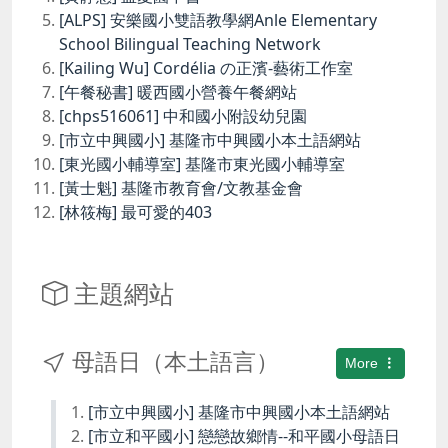
[ALPS] 安樂國小雙語教學網Anle Elementary
School Bilingual Teaching Network
[Kailing Wu] Cordélia の正濱-藝術工作室
[午餐秘書] 暖西國小營養午餐網站
[chps516061] 中和國小附設幼兒園
[市立中興國小] 基隆市中興國小本土語網站
[東光國小輔導室] 基隆市東光國小輔導室
[黃士魁] 基隆市教育會/文教基金會
[林筱梅] 最可愛的403
主題網站
母語日（本土語言）
More
[市立中興國小] 基隆市中興國小本土語網站
[市立和平國小] 戀戀故鄉情--和平國小母語日