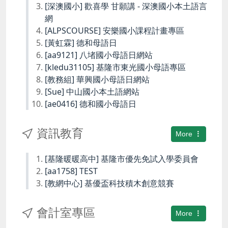
[深澳國小] 歡喜學 甘願講 - 深澳國小本土語言
網
[ALPSCOURSE] 安樂國小課程計畫專區
[黃虹霖] 德和母語日
[aa9121] 八堵國小母語日網站
[kledu31105] 基隆市東光國小母語專區
[教務組] 華興國小母語日網站
[Sue] 中山國小本土語網站
[ae0416] 德和國小母語日
資訊教育
More
[基隆暖暖高中] 基隆市優先免試入學委員會
[aa1758] TEST
[教網中心] 基優盃科技積木創意競賽
會計室專區
More