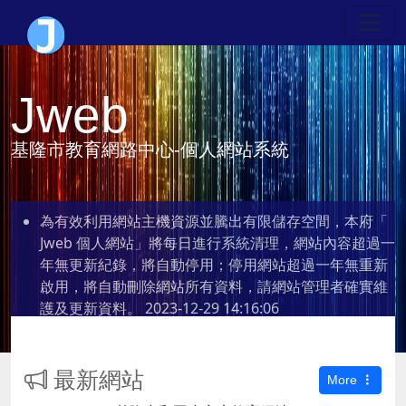
Jweb
基隆市教育網路中心-個人網站系統
為有效利用網站主機資源並騰出有限儲存空間，本府「
Jweb 個人網站」將每日進行系統清理，網站內容超過一
年無更新紀錄，將自動停用；停用網站超過一年無重新
啟用，將自動刪除網站所有資料，請網站管理者確實維
護及更新資料。
2023-12-29 14:16:06
最新網站
More