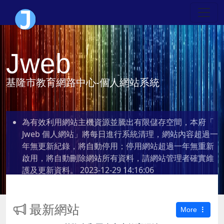
Jweb
基隆市教育網路中心-個人網站系統
為有效利用網站主機資源並騰出有限儲存空間，本府「
Jweb 個人網站」將每日進行系統清理，網站內容超過一
年無更新紀錄，將自動停用；停用網站超過一年無重新
啟用，將自動刪除網站所有資料，請網站管理者確實維
護及更新資料。
2023-12-29 14:16:06
最新網站
More