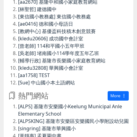
[aa2670] 基隆中和國小家庭教育網站
[林聖哲] 建德國中
[東信國小教務處] 東信國小教務處
[ae0416] 德和國小母語日
[教網中心] 基優盃科技積木創意競賽
[kledu20606] 成功國中會計室
[曾老師] 114和平國小五年甲班
[吳老師] 堵南國小114學年度五年乙班
[輔導行政] 基隆市長樂國小家庭教育網站
[kledu32808] 華興國小會計室
[aa1758] TEST
[Sue] 中山國小本土語網站
熱門網站
More
[ALPS] 基隆市安樂國小Keelung Municipal Anle
Elementary School
[ALPSKING] 基隆市安樂區安樂國民小學附設幼兒園
[singring] 基隆市華興國小
[黃靜惠] 孟夏園中書