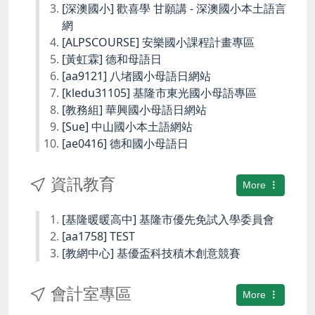
[深澳國小] 歡喜學 甘願講 - 深澳國小本土語言
網
[ALPSCOURSE] 安樂國小課程計畫專區
[黃虹霖] 德和母語日
[aa9121] 八堵國小母語日網站
[kledu31105] 基隆市東光國小母語專區
[教務組] 華興國小母語日網站
[Sue] 中山國小本土語網站
[ae0416] 德和國小母語日
資訊教育
More
[基隆暖暖高中] 基隆市優先免試入學委員會
[aa1758] TEST
[教網中心] 基優盃科技積木創意競賽
會計室專區
More