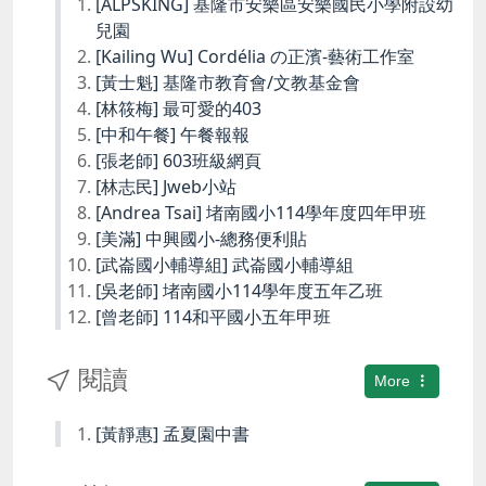
[ALPSKING] 基隆市安樂區安樂國民小學附設幼
兒園
[Kailing Wu] Cordélia の正濱-藝術工作室
[黃士魁] 基隆市教育會/文教基金會
[林筱梅] 最可愛的403
[中和午餐] 午餐報報
[張老師] 603班級網頁
[林志民] Jweb小站
[Andrea Tsai] 堵南國小114學年度四年甲班
[美滿] 中興國小-總務便利貼
[武崙國小輔導組] 武崙國小輔導組
[吳老師] 堵南國小114學年度五年乙班
[曾老師] 114和平國小五年甲班
閱讀
More
[黃靜惠] 孟夏園中書