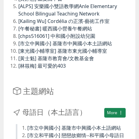
[ALPS] 安樂國小雙語教學網Anle Elementary
School Bilingual Teaching Network
[Kailing Wu] Cordélia の正濱-藝術工作室
[午餐秘書] 暖西國小營養午餐網站
[chps516061] 中和國小附設幼兒園
[市立中興國小] 基隆市中興國小本土語網站
[東光國小輔導室] 基隆市東光國小輔導室
[黃士魁] 基隆市教育會/文教基金會
[林筱梅] 最可愛的403
主題網站
母語日（本土語言）
More
[市立中興國小] 基隆市中興國小本土語網站
[市立和平國小] 戀戀故鄉情--和平國小母語日