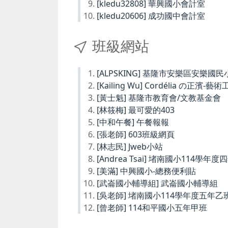
[kledu32808] 華興國小會計室
[kledu20606] 成功國中會計室
班級網站
[ALPSKING] 基隆市安樂區安樂
[Kailing Wu] Cordélia の正濱-藝
[黃士魁] 基隆市教育會/文教基金會
[林筱梅] 最可愛的403
[中和午餐] 午餐報報
[張老師] 603班級網頁
[林志民] Jweb小站
[Andrea Tsai] 堵南國小114學年
[美滿] 中興國小-總務便利貼
[武崙國小輔導組] 武崙國小輔導組
[吳老師] 堵南國小114學年度五年乙
[曾老師] 114和平國小五年甲班