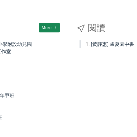
閱讀
More
國民小學附設幼兒園
[黃靜惠] 孟夏園中書
術工作室
度四年甲班
班