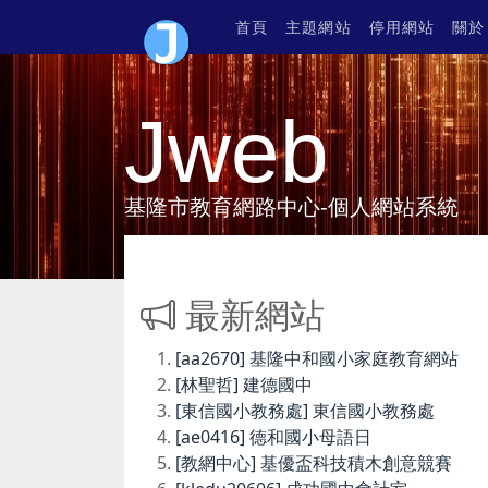
首頁
主題網站
停用網站
關於
Jweb
基隆市教育網路中心-個人網站系統
最新網站
[aa2670] 基隆中和國小家庭教育網站
[林聖哲] 建德國中
[東信國小教務處] 東信國小教務處
[ae0416] 德和國小母語日
[教網中心] 基優盃科技積木創意競賽