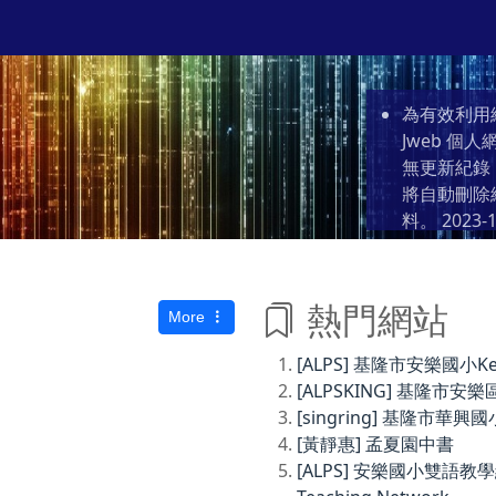
為有效利用
Jweb 
無更新紀錄
將自動刪除
料。
2023-1
熱門網站
More
[ALPS] 基隆市安樂國小Keelun
[ALPSKING] 基隆
[singring] 基隆市華興國
[黃靜惠] 孟夏園中書
[ALPS] 安樂國小雙語教學網Anl