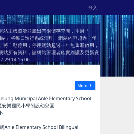
登入
網站主機資源並騰出有限儲存空間，本府「
個人網站」將每日進行系統清理，網站內容超過一年
，將自動停用；停用網站超過一年無重新啟用，
網站所有資料，請網站管理者確實維護及更新資
2-29 14:16:06
More
g Municipal Anle Elementary School
市安樂區安樂國民小學附設幼兒園
小
e Elementary School Bilingual