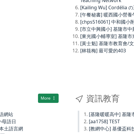
Teaching Network
[Kailing Wu] Cordé
[午餐秘書] 暖西國小營
[chps516061] 中和
[市立中興國小] 基隆市
[東光國小輔導室] 基隆
[黃士魁] 基隆市教育會/
[林筱梅] 最可愛的403
資訊教育
More
土語網站
[基隆暖暖高中] 基
小母語日
[aa1758] TEST
小本土語言網
[教網中心] 基優盃