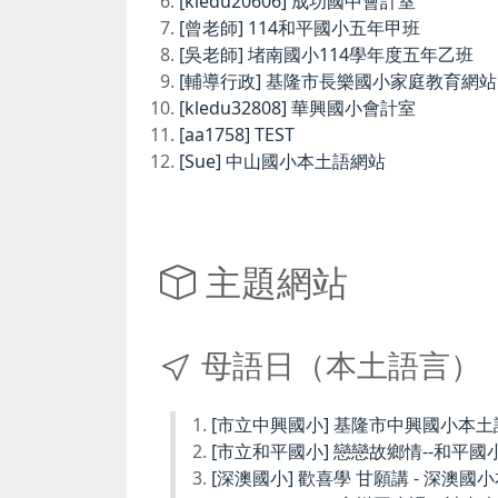
[kledu20606] 成功國中會計室
[曾老師] 114和平國小五年甲班
[吳老師] 堵南國小114學年度五年乙班
[輔導行政] 基隆市長樂國小家庭教育網站
[kledu32808] 華興國小會計室
[aa1758] TEST
[Sue] 中山國小本土語網站
主題網站
母語日（本土語言）
[市立中興國小] 基隆市中興國小本
[市立和平國小] 戀戀故鄉情--和平國
[深澳國小] 歡喜學 甘願講 - 深澳國