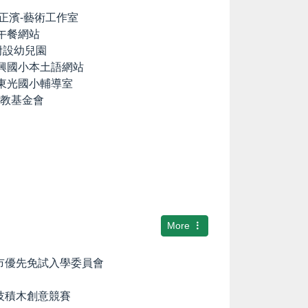
lia の正濱-藝術工作室
養午餐網站
國小附設幼兒園
中興國小本土語網站
市東光國小輔導室
文教基金會
More
隆市優先免試入學委員會
科技積木創意競賽