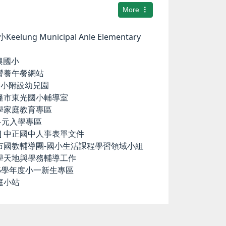
More
elung Municipal Anle Elementary
華興國小
小營養午餐網站
中和國小附設幼兒園
基隆市東光國小輔導室
小學家庭教育專區
國中多元入學專區
ence] 中正國中人事表單文件
隆市國教輔導團-國小生活課程學習領域小組
科學天地與學務輔導工作
15學年度小一新生專區
庭小站