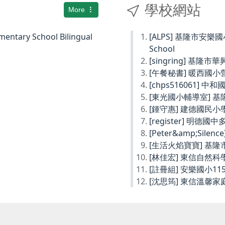
學校網站
More
ary School Bilingual
[ALPS] 基隆市安樂國小Ke
School
[singring] 基隆市
[午餐秘書] 暖西國
[chps516061] 
[東光國小輔導室] 
[鍾守惠] 建德國民
[register] 明德
[Peter&amp;Sil
[生活火焰寶寶] 基
[林佳宏] 東信自然
[註冊組] 安樂國小1
[沈思筠] 東信溫馨家