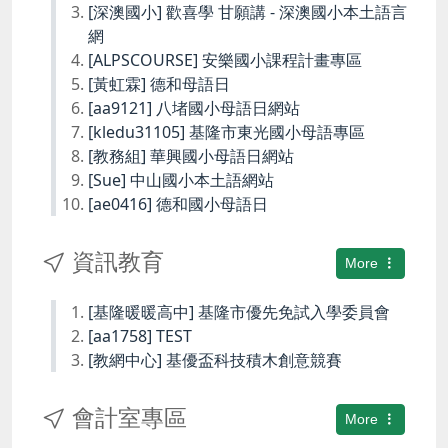
[深澳國小] 歡喜學 甘願講 - 深澳國小本土語言
網
[ALPSCOURSE] 安樂國小課程計畫專區
[黃虹霖] 德和母語日
[aa9121] 八堵國小母語日網站
[kledu31105] 基隆市東光國小母語專區
[教務組] 華興國小母語日網站
[Sue] 中山國小本土語網站
[ae0416] 德和國小母語日
資訊教育
More
[基隆暖暖高中] 基隆市優先免試入學委員會
[aa1758] TEST
[教網中心] 基優盃科技積木創意競賽
會計室專區
More