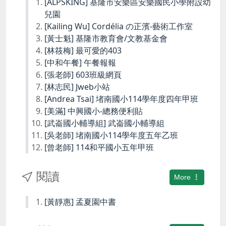
[ALPSKING] 基隆市安樂區安樂國民小學附設幼
兒園
[Kailing Wu] Cordélia の正濱-藝術工作室
[黃士魁] 基隆市教育會/文教基金會
[林筱梅] 最可愛的403
[中和午餐] 午餐報報
[張老師] 603班級網頁
[林志民] Jweb小站
[Andrea Tsai] 堵南國小114學年度四年甲班
[美滿] 中興國小-總務便利貼
[武崙國小輔導組] 武崙國小輔導組
[吳老師] 堵南國小114學年度五年乙班
[曾老師] 114和平國小五年甲班
閱讀
More
[黃靜惠] 孟夏園中書