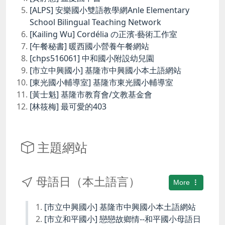
[ALPS] 安樂國小雙語教學網Anle Elementary
School Bilingual Teaching Network
[Kailing Wu] Cordélia の正濱-藝術工作室
[午餐秘書] 暖西國小營養午餐網站
[chps516061] 中和國小附設幼兒園
[市立中興國小] 基隆市中興國小本土語網站
[東光國小輔導室] 基隆市東光國小輔導室
[黃士魁] 基隆市教育會/文教基金會
[林筱梅] 最可愛的403
主題網站
母語日（本土語言）
More
[市立中興國小] 基隆市中興國小本土語網站
[市立和平國小] 戀戀故鄉情--和平國小母語日