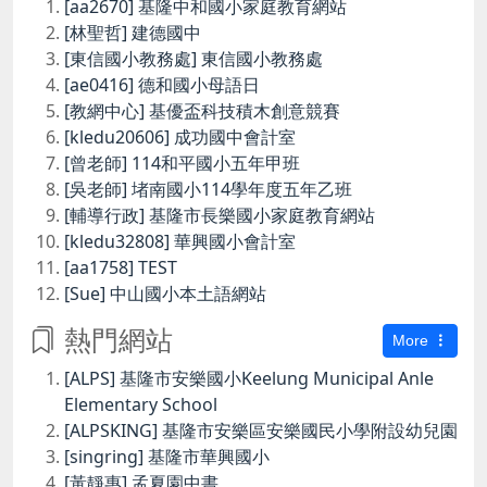
[aa2670] 基隆中和國小家庭教育網站
[林聖哲] 建德國中
[東信國小教務處] 東信國小教務處
[ae0416] 德和國小母語日
[教網中心] 基優盃科技積木創意競賽
[kledu20606] 成功國中會計室
[曾老師] 114和平國小五年甲班
[吳老師] 堵南國小114學年度五年乙班
[輔導行政] 基隆市長樂國小家庭教育網站
[kledu32808] 華興國小會計室
[aa1758] TEST
[Sue] 中山國小本土語網站
熱門網站
More
[ALPS] 基隆市安樂國小Keelung Municipal Anle
Elementary School
[ALPSKING] 基隆市安樂區安樂國民小學附設幼兒園
[singring] 基隆市華興國小
[黃靜惠] 孟夏園中書