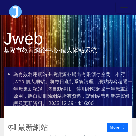
Jweb
基隆市教育網路中心-個人網站系統
為有效利用網站主機資源並騰出有限儲存空間，本府「
Jweb 個人網站」將每日進行系統清理，網站內容超過一
年無更新紀錄，將自動停用；停用網站超過一年無重新
啟用，將自動刪除網站所有資料，請網站管理者確實維
護及更新資料。
2023-12-29 14:16:06
最新網站
More