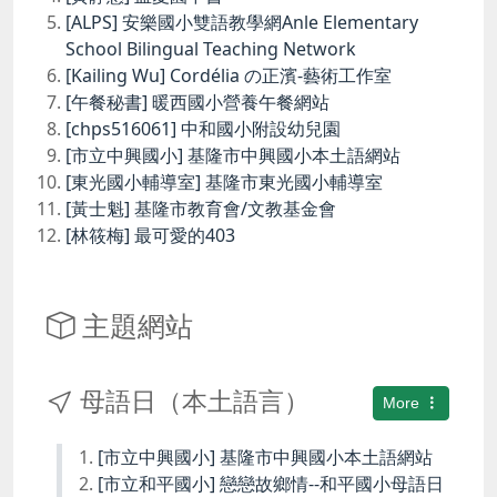
[ALPS] 安樂國小雙語教學網Anle Elementary
School Bilingual Teaching Network
[Kailing Wu] Cordélia の正濱-藝術工作室
[午餐秘書] 暖西國小營養午餐網站
[chps516061] 中和國小附設幼兒園
[市立中興國小] 基隆市中興國小本土語網站
[東光國小輔導室] 基隆市東光國小輔導室
[黃士魁] 基隆市教育會/文教基金會
[林筱梅] 最可愛的403
主題網站
母語日（本土語言）
More
[市立中興國小] 基隆市中興國小本土語網站
[市立和平國小] 戀戀故鄉情--和平國小母語日