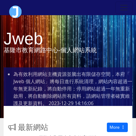
Jweb
基隆市教育網路中心-個人網站系統
為有效利用網站主機資源並騰出有限儲存空間，本府「
Jweb 個人網站」將每日進行系統清理，網站內容超過一
年無更新紀錄，將自動停用；停用網站超過一年無重新
啟用，將自動刪除網站所有資料，請網站管理者確實維
護及更新資料。
2023-12-29 14:16:06
最新網站
More