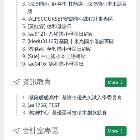
[深澳國小] 歡喜學 甘願講 - 深澳國小本土語言
網
[ALPSCOURSE] 安樂國小課程計畫專區
[黃虹霖] 德和母語日
[aa9121] 八堵國小母語日網站
[kledu31105] 基隆市東光國小母語專區
[教務組] 華興國小母語日網站
[Sue] 中山國小本土語網站
[ae0416] 德和國小母語日
資訊教育
More
[基隆暖暖高中] 基隆市優先免試入學委員會
[aa1758] TEST
[教網中心] 基優盃科技積木創意競賽
會計室專區
More