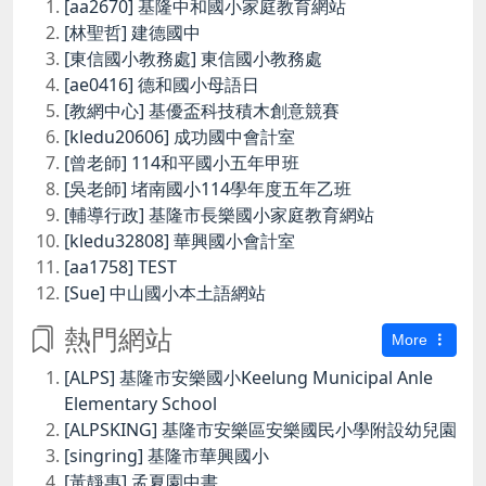
[aa2670] 基隆中和國小家庭教育網站
[林聖哲] 建德國中
[東信國小教務處] 東信國小教務處
[ae0416] 德和國小母語日
[教網中心] 基優盃科技積木創意競賽
[kledu20606] 成功國中會計室
[曾老師] 114和平國小五年甲班
[吳老師] 堵南國小114學年度五年乙班
[輔導行政] 基隆市長樂國小家庭教育網站
[kledu32808] 華興國小會計室
[aa1758] TEST
[Sue] 中山國小本土語網站
熱門網站
More
[ALPS] 基隆市安樂國小Keelung Municipal Anle
Elementary School
[ALPSKING] 基隆市安樂區安樂國民小學附設幼兒園
[singring] 基隆市華興國小
[黃靜惠] 孟夏園中書