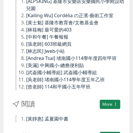
[ALPSKING] 基隆市安樂區安樂國民小學附設幼
兒園
[Kailing Wu] Cordélia の正濱-藝術工作室
[黃士魁] 基隆市教育會/文教基金會
[林筱梅] 最可愛的403
[中和午餐] 午餐報報
[張老師] 603班級網頁
[林志民] Jweb小站
[Andrea Tsai] 堵南國小114學年度四年甲班
[美滿] 中興國小-總務便利貼
[武崙國小輔導組] 武崙國小輔導組
[吳老師] 堵南國小114學年度五年乙班
[曾老師] 114和平國小五年甲班
閱讀
More
[黃靜惠] 孟夏園中書