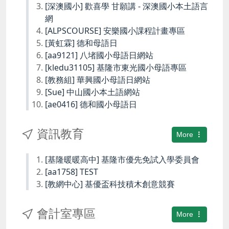
[深澳國小] 歡喜學 甘願講 - 深澳國小本土語言
網
[ALPSCOURSE] 安樂國小課程計畫專區
[黃虹霖] 德和母語日
[aa9121] 八堵國小母語日網站
[kledu31105] 基隆市東光國小母語專區
[教務組] 華興國小母語日網站
[Sue] 中山國小本土語網站
[ae0416] 德和國小母語日
資訊教育
More
[基隆暖暖高中] 基隆市優先免試入學委員會
[aa1758] TEST
[教網中心] 基優盃科技積木創意競賽
會計室專區
More