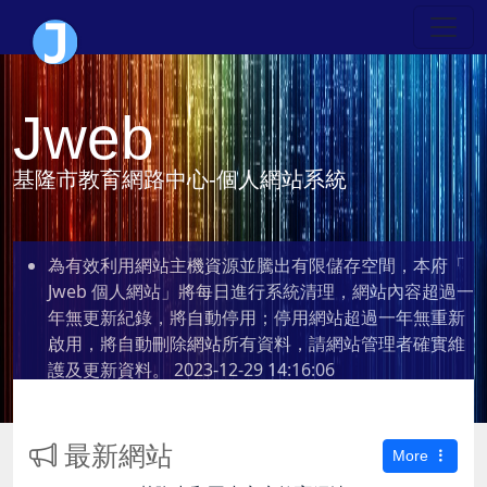
Jweb
基隆市教育網路中心-個人網站系統
為有效利用網站主機資源並騰出有限儲存空間，本府「
Jweb 個人網站」將每日進行系統清理，網站內容超過一
年無更新紀錄，將自動停用；停用網站超過一年無重新
啟用，將自動刪除網站所有資料，請網站管理者確實維
護及更新資料。
2023-12-29 14:16:06
最新網站
More