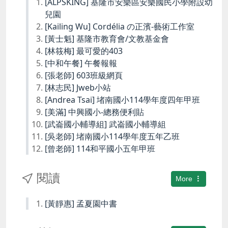
[ALPSKING] 基隆市安樂區安樂國民小學附設幼
兒園
[Kailing Wu] Cordélia の正濱-藝術工作室
[黃士魁] 基隆市教育會/文教基金會
[林筱梅] 最可愛的403
[中和午餐] 午餐報報
[張老師] 603班級網頁
[林志民] Jweb小站
[Andrea Tsai] 堵南國小114學年度四年甲班
[美滿] 中興國小-總務便利貼
[武崙國小輔導組] 武崙國小輔導組
[吳老師] 堵南國小114學年度五年乙班
[曾老師] 114和平國小五年甲班
閱讀
More
[黃靜惠] 孟夏園中書