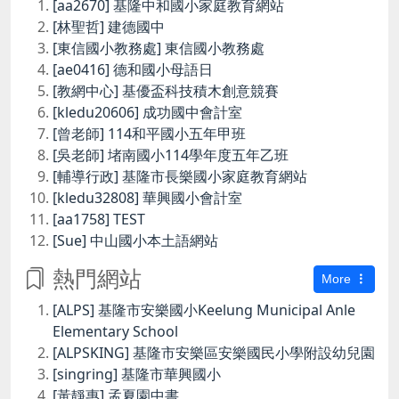
[aa2670] 基隆中和國小家庭教育網站
[林聖哲] 建德國中
[東信國小教務處] 東信國小教務處
[ae0416] 德和國小母語日
[教網中心] 基優盃科技積木創意競賽
[kledu20606] 成功國中會計室
[曾老師] 114和平國小五年甲班
[吳老師] 堵南國小114學年度五年乙班
[輔導行政] 基隆市長樂國小家庭教育網站
[kledu32808] 華興國小會計室
[aa1758] TEST
[Sue] 中山國小本土語網站
熱門網站
More
[ALPS] 基隆市安樂國小Keelung Municipal Anle
Elementary School
[ALPSKING] 基隆市安樂區安樂國民小學附設幼兒園
[singring] 基隆市華興國小
[黃靜惠] 孟夏園中書