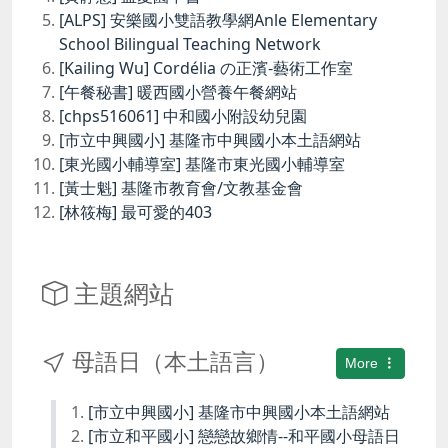
[ALPS] 安樂國小雙語教學網Anle Elementary
School Bilingual Teaching Network
[Kailing Wu] Cordélia の正濱-藝術工作室
[午餐秘書] 暖西國小營養午餐網站
[chps516061] 中和國小附設幼兒園
[市立中興國小] 基隆市中興國小本土語網站
[東光國小輔導室] 基隆市東光國小輔導室
[黃士魁] 基隆市教育會/文教基金會
[林筱梅] 最可愛的403
主題網站
母語日（本土語言）
More
[市立中興國小] 基隆市中興國小本土語網站
[市立和平國小] 戀戀故鄉情--和平國小母語日