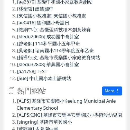
[aa2670] 基隆中和國小家庭教育網站
[林聖哲] 建德國中
[東信國小教務處] 東信國小教務處
[ae0416] 德和國小母語日
[教網中心] 基優盃科技積木創意競賽
[kledu20606] 成功國中會計室
[曾老師] 114和平國小五年甲班
[吳老師] 堵南國小114學年度五年乙班
[輔導行政] 基隆市長樂國小家庭教育網站
[kledu32808] 華興國小會計室
[aa1758] TEST
[Sue] 中山國小本土語網站
熱門網站
More
[ALPS] 基隆市安樂國小Keelung Municipal Anle
Elementary School
[ALPSKING] 基隆市安樂區安樂國民小學附設幼兒園
[singring] 基隆市華興國小
[黃靜惠] 孟夏園中書