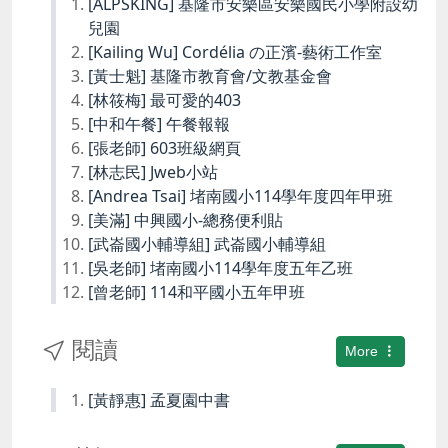
[ALPSKING] 基隆市安樂區安樂國民小學附設幼
兒園
[Kailing Wu] Cordélia の正濱-藝術工作室
[黃士魁] 基隆市教育會/文教基金會
[林筱梅] 最可愛的403
[中和午餐] 午餐報報
[張老師] 603班級網頁
[林志民] Jweb小站
[Andrea Tsai] 堵南國小114學年度四年甲班
[美滿] 中興國小-總務便利貼
[武崙國小輔導組] 武崙國小輔導組
[吳老師] 堵南國小114學年度五年乙班
[曾老師] 114和平國小五年甲班
閱讀
More
[黃靜惠] 孟夏園中書