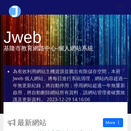
Jweb
基隆市教育網路中心-個人網站系統
為有效利用網站主機資源並騰出有限儲存空間，本府「
Jweb 個人網站」將每日進行系統清理，網站內容超過一
年無更新紀錄，將自動停用；停用網站超過一年無重新
啟用，將自動刪除網站所有資料，請網站管理者確實維
護及更新資料。
2023-12-29 14:16:06
最新網站
More