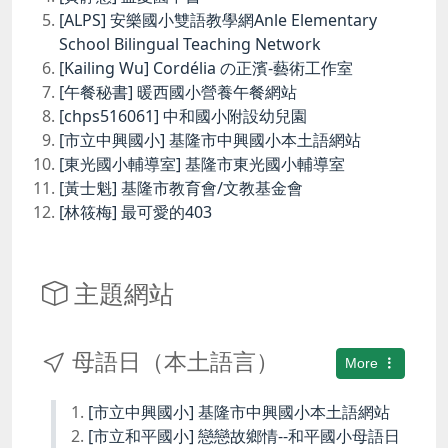
[ALPS] 安樂國小雙語教學網Anle Elementary
School Bilingual Teaching Network
[Kailing Wu] Cordélia の正濱-藝術工作室
[午餐秘書] 暖西國小營養午餐網站
[chps516061] 中和國小附設幼兒園
[市立中興國小] 基隆市中興國小本土語網站
[東光國小輔導室] 基隆市東光國小輔導室
[黃士魁] 基隆市教育會/文教基金會
[林筱梅] 最可愛的403
主題網站
母語日（本土語言）
More
[市立中興國小] 基隆市中興國小本土語網站
[市立和平國小] 戀戀故鄉情--和平國小母語日