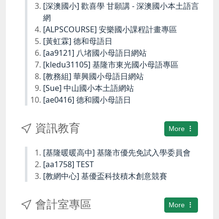
[深澳國小] 歡喜學 甘願講 - 深澳國小本土語言
網
[ALPSCOURSE] 安樂國小課程計畫專區
[黃虹霖] 德和母語日
[aa9121] 八堵國小母語日網站
[kledu31105] 基隆市東光國小母語專區
[教務組] 華興國小母語日網站
[Sue] 中山國小本土語網站
[ae0416] 德和國小母語日
資訊教育
More
[基隆暖暖高中] 基隆市優先免試入學委員會
[aa1758] TEST
[教網中心] 基優盃科技積木創意競賽
會計室專區
More