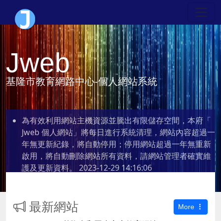
Jweb
基隆市教育網路中心-個人網站系統
為有效利用網站主機資源並騰出有限儲存空間，本府「
Jweb 個人網站」將每日進行系統清理，網站內容超過一
年無更新紀錄，將自動停用；停用網站超過一年無重新
啟用，將自動刪除網站所有資料，請網站管理者確實維
護及更新資料。
2023-12-29 14:16:06
最新網站
More