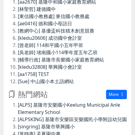
[aa2670] 基隆中和國小家庭教育網站
[林聖哲] 建德國中
[東信國小教務處] 東信國小教務處
[ae0416] 德和國小母語日
[教網中心] 基優盃科技積木創意競賽
[kledu20606] 成功國中會計室
[曾老師] 114和平國小五年甲班
[吳老師] 堵南國小114學年度五年乙班
[輔導行政] 基隆市長樂國小家庭教育網站
[kledu32808] 華興國小會計室
[aa1758] TEST
[Sue] 中山國小本土語網站
熱門網站
More
[ALPS] 基隆市安樂國小Keelung Municipal Anle
Elementary School
[ALPSKING] 基隆市安樂區安樂國民小學附設幼兒園
[singring] 基隆市華興國小
[黃靜惠] 孟夏園中書