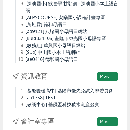
[深澳國小] 歡喜學 甘願講 - 深澳國小本土語言
網
[ALPSCOURSE] 安樂國小課程計畫專區
[黃虹霖] 德和母語日
[aa9121] 八堵國小母語日網站
[kledu31105] 基隆市東光國小母語專區
[教務組] 華興國小母語日網站
[Sue] 中山國小本土語網站
[ae0416] 德和國小母語日
資訊教育
More
[基隆暖暖高中] 基隆市優先免試入學委員會
[aa1758] TEST
[教網中心] 基優盃科技積木創意競賽
會計室專區
More