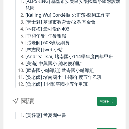
[ALPSKING] 基隆市安樂區安樂國民小學附設幼
兒園
[Kailing Wu] Cordélia の正濱-藝術工作室
[黃士魁] 基隆市教育會/文教基金會
[林筱梅] 最可愛的403
[中和午餐] 午餐報報
[張老師] 603班級網頁
[林志民] Jweb小站
[Andrea Tsai] 堵南國小114學年度四年甲班
[美滿] 中興國小-總務便利貼
[武崙國小輔導組] 武崙國小輔導組
[吳老師] 堵南國小114學年度五年乙班
[曾老師] 114和平國小五年甲班
閱讀
More
[黃靜惠] 孟夏園中書