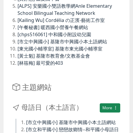
[ALPS] 安樂國小雙語教學網Anle Elementary
School Bilingual Teaching Network
[Kailing Wu] Cordélia の正濱-藝術工作室
[午餐秘書] 暖西國小營養午餐網站
[chps516061] 中和國小附設幼兒園
[市立中興國小] 基隆市中興國小本土語網站
[東光國小輔導室] 基隆市東光國小輔導室
[黃士魁] 基隆市教育會/文教基金會
[林筱梅] 最可愛的403
主題網站
母語日（本土語言）
More
[市立中興國小] 基隆市中興國小本土語網站
[市立和平國小] 戀戀故鄉情--和平國小母語日