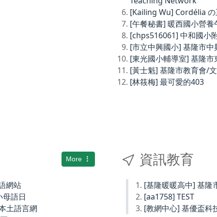
Teaching Network
[Kailing Wu] Cordé
[午餐秘書] 暖西國小營
[chps516061] 中和
[市立中興國小] 基隆市
[東光國小輔導室] 基隆
[黃士魁] 基隆市教育會/
[林筱梅] 最可愛的403
資訊教育
More
土語網站
[基隆暖暖高中] 基
小母語日
[aa1758] TEST
小本土語言網
[教網中心] 基優盃