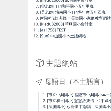
[kledu20606] 成功國中會計室
[曾老師] 114和平國小五年甲班
[吳老師] 堵南國小114學年度五年乙班
[輔導行政] 基隆市長樂國小家庭教育網站
[kledu32808] 華興國小會計室
[aa1758] TEST
[Sue] 中山國小本土語網站
主題網站
母語日（本土語言）
[市立中興國小] 基隆市中興國小本
[市立和平國小] 戀戀故鄉情--和平國
[深澳國小] 歡喜學 甘願講 - 深澳國