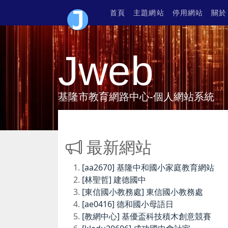
首頁
主題網站
停用網站
關於
Jweb
基隆市教育網路中心-個人網站系統
最新網站
[aa2670] 基隆中和國小家庭教育網站
[林聖哲] 建德國中
[東信國小教務處] 東信國小教務處
[ae0416] 德和國小母語日
[教網中心] 基優盃科技積木創意競賽