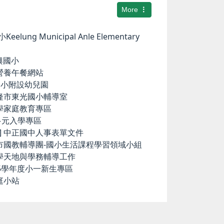
More
elung Municipal Anle Elementary
華興國小
小營養午餐網站
中和國小附設幼兒園
基隆市東光國小輔導室
小學家庭教育專區
國中多元入學專區
ence] 中正國中人事表單文件
隆市國教輔導團-國小生活課程學習領域小組
科學天地與學務輔導工作
15學年度小一新生專區
庭小站