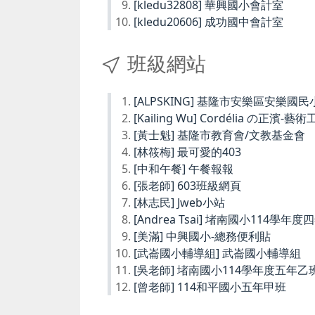
[kledu32808] 華興國小會計室
[kledu20606] 成功國中會計室
班級網站
[ALPSKING] 基隆市安樂區安樂
[Kailing Wu] Cordélia の正濱-藝
[黃士魁] 基隆市教育會/文教基金會
[林筱梅] 最可愛的403
[中和午餐] 午餐報報
[張老師] 603班級網頁
[林志民] Jweb小站
[Andrea Tsai] 堵南國小114學年
[美滿] 中興國小-總務便利貼
[武崙國小輔導組] 武崙國小輔導組
[吳老師] 堵南國小114學年度五年乙
[曾老師] 114和平國小五年甲班