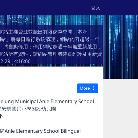
登入
網站主機資源並騰出有限儲存空間，本府「
個人網站」將每日進行系統清理，網站內容超過一年
，將自動停用；停用網站超過一年無重新啟用，
網站所有資料，請網站管理者確實維護及更新資
2-29 14:16:06
More
g Municipal Anle Elementary School
市安樂區安樂國民小學附設幼兒園
小
e Elementary School Bilingual