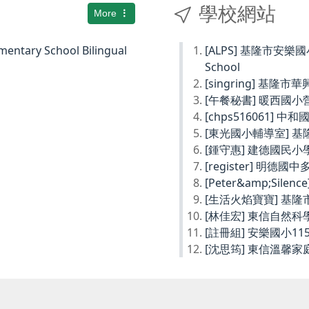
學校網站
More
ary School Bilingual
[ALPS] 基隆市安樂國小Ke
School
[singring] 基隆市
[午餐秘書] 暖西國
[chps516061] 
[東光國小輔導室] 
[鍾守惠] 建德國民
[register] 明德
[Peter&amp;Sil
[生活火焰寶寶] 基
[林佳宏] 東信自然
[註冊組] 安樂國小1
[沈思筠] 東信溫馨家