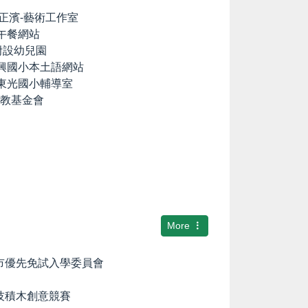
lia の正濱-藝術工作室
養午餐網站
國小附設幼兒園
中興國小本土語網站
市東光國小輔導室
文教基金會
More
隆市優先免試入學委員會
科技積木創意競賽