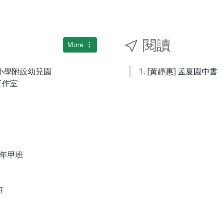
閱讀
More
國民小學附設幼兒園
[黃靜惠] 孟夏園中書
術工作室
度四年甲班
班