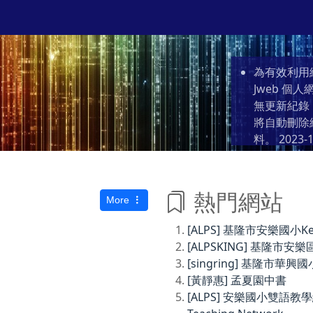
為有效利用
Jweb 
無更新紀錄
將自動刪除
料。
2023-1
熱門網站
More
[ALPS] 基隆市安樂國小Keelun
[ALPSKING] 基隆
[singring] 基隆市華興國
[黃靜惠] 孟夏園中書
[ALPS] 安樂國小雙語教學網Anl