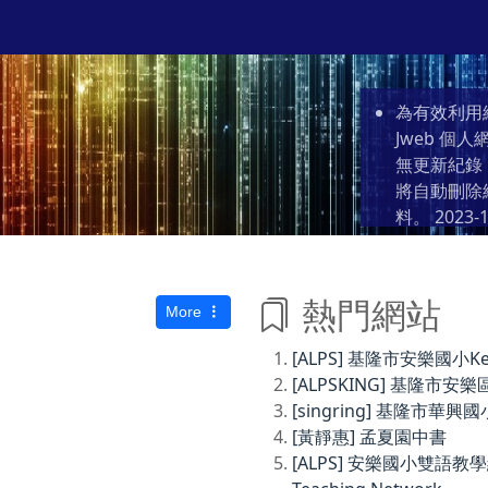
為有效利用
Jweb 
無更新紀錄
將自動刪除
料。
2023-1
熱門網站
More
[ALPS] 基隆市安樂國小Keelun
[ALPSKING] 基隆
[singring] 基隆市華興國
[黃靜惠] 孟夏園中書
[ALPS] 安樂國小雙語教學網Anl