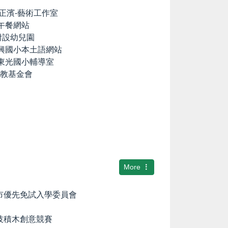
lia の正濱-藝術工作室
養午餐網站
國小附設幼兒園
中興國小本土語網站
市東光國小輔導室
文教基金會
More
隆市優先免試入學委員會
科技積木創意競賽