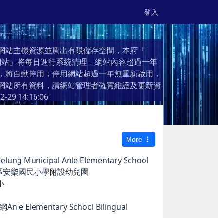
登入
網站主機資源並騰出有限儲存空間，本府「
個人網站」將每日進行系統清理，網站內容超過一年
，將自動停用；停用網站超過一年無重新啟用，
網站所有資料，請網站管理者確實維護及更新資
2-29 14:16:06
More
g Municipal Anle Elementary School
市安樂區安樂國民小學附設幼兒園
小
e Elementary School Bilingual