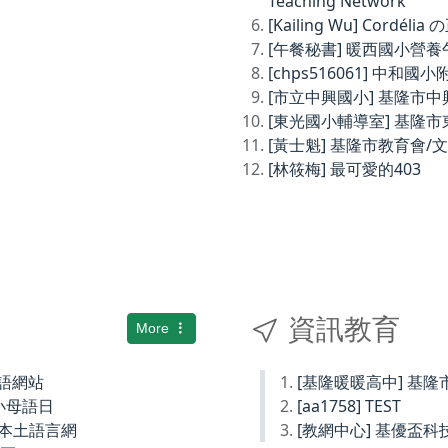
Teaching Network
[Kailing Wu] Cordé
[午餐秘書] 暖西國小營
[chps516061] 中和
[市立中興國小] 基隆市
[東光國小輔導室] 基隆
[黃士魁] 基隆市教育會/
[林筱梅] 最可愛的403
資訊教育
More
土語網站
[基隆暖暖高中] 基
小母語日
[aa1758] TEST
小本土語言網
[教網中心] 基優盃