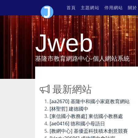
首頁
主題網站
停用網站
關於
Jweb
基隆市教育網路中心-個人網站系統
最新網站
[aa2670] 基隆中和國小家庭教育網站
[林聖哲] 建德國中
[東信國小教務處] 東信國小教務處
[ae0416] 德和國小母語日
[教網中心] 基優盃科技積木創意競賽