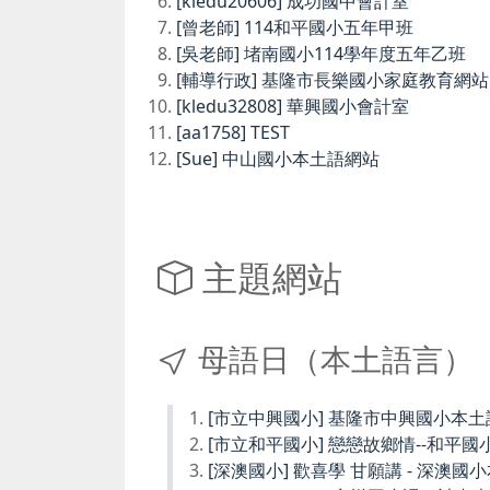
[kledu20606] 成功國中會計室
[曾老師] 114和平國小五年甲班
[吳老師] 堵南國小114學年度五年乙班
[輔導行政] 基隆市長樂國小家庭教育網站
[kledu32808] 華興國小會計室
[aa1758] TEST
[Sue] 中山國小本土語網站
主題網站
母語日（本土語言）
[市立中興國小] 基隆市中興國小本
[市立和平國小] 戀戀故鄉情--和平國
[深澳國小] 歡喜學 甘願講 - 深澳國