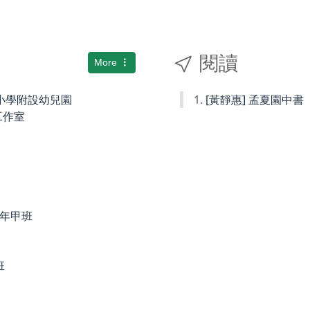
閱讀
More
國民小學附設幼兒園
[黃靜惠] 孟夏園中書
術工作室
度四年甲班
班