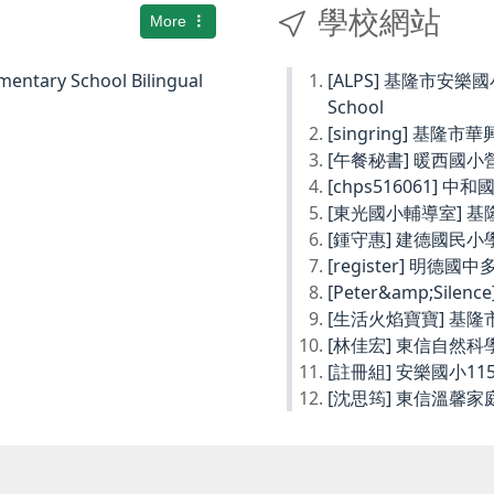
學校網站
More
ary School Bilingual
[ALPS] 基隆市安樂國小Ke
School
[singring] 基隆市
[午餐秘書] 暖西國
[chps516061] 
[東光國小輔導室] 
[鍾守惠] 建德國民
[register] 明德
[Peter&amp;Sil
[生活火焰寶寶] 基
[林佳宏] 東信自然
[註冊組] 安樂國小1
[沈思筠] 東信溫馨家