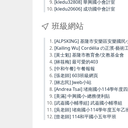
[kledu32808] 華興國小會計室
[kledu20606] 成功國中會計室
班級網站
[ALPSKING] 基隆市安樂區安樂
[Kailing Wu] Cordélia の正濱-藝
[黃士魁] 基隆市教育會/文教基金會
[林筱梅] 最可愛的403
[中和午餐] 午餐報報
[張老師] 603班級網頁
[林志民] Jweb小站
[Andrea Tsai] 堵南國小114學年
[美滿] 中興國小-總務便利貼
[武崙國小輔導組] 武崙國小輔導組
[吳老師] 堵南國小114學年度五年乙
[曾老師] 114和平國小五年甲班