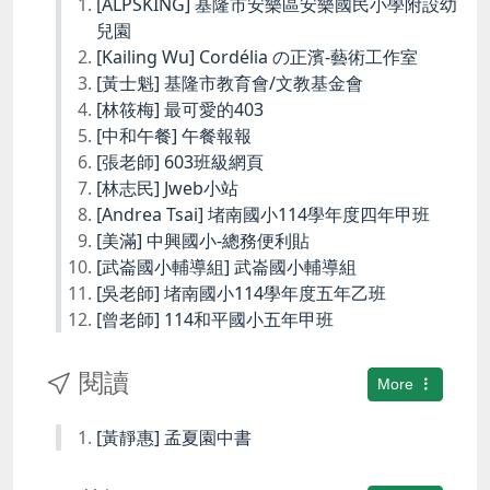
[ALPSKING] 基隆市安樂區安樂國民小學附設幼
兒園
[Kailing Wu] Cordélia の正濱-藝術工作室
[黃士魁] 基隆市教育會/文教基金會
[林筱梅] 最可愛的403
[中和午餐] 午餐報報
[張老師] 603班級網頁
[林志民] Jweb小站
[Andrea Tsai] 堵南國小114學年度四年甲班
[美滿] 中興國小-總務便利貼
[武崙國小輔導組] 武崙國小輔導組
[吳老師] 堵南國小114學年度五年乙班
[曾老師] 114和平國小五年甲班
閱讀
More
[黃靜惠] 孟夏園中書