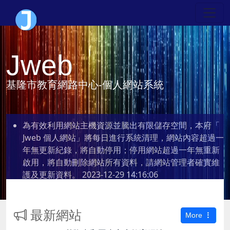
Jweb
基隆市教育網路中心-個人網站系統
為有效利用網站主機資源並騰出有限儲存空間，本府「
Jweb 個人網站」將每日進行系統清理，網站內容超過一
年無更新紀錄，將自動停用；停用網站超過一年無重新
啟用，將自動刪除網站所有資料，請網站管理者確實維
護及更新資料。
2023-12-29 14:16:06
最新網站
More