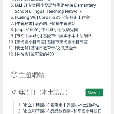
[ALPS] 安樂國小雙語教學網Anle Elementary
School Bilingual Teaching Network
[Kailing Wu] Cordélia の正濱-藝術工作室
[午餐秘書] 暖西國小營養午餐網站
[chps516061] 中和國小附設幼兒園
[市立中興國小] 基隆市中興國小本土語網站
[東光國小輔導室] 基隆市東光國小輔導室
[黃士魁] 基隆市教育會/文教基金會
[林筱梅] 最可愛的403
主題網站
母語日（本土語言）
More
[市立中興國小] 基隆市中興國小本土語網站
[市立和平國小] 戀戀故鄉情--和平國小母語日