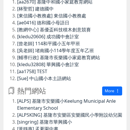
[aa2670] 基隆中和國小家庭教育網站
[林聖哲] 建德國中
[東信國小教務處] 東信國小教務處
[ae0416] 德和國小母語日
[教網中心] 基優盃科技積木創意競賽
[kledu20606] 成功國中會計室
[曾老師] 114和平國小五年甲班
[吳老師] 堵南國小114學年度五年乙班
[輔導行政] 基隆市長樂國小家庭教育網站
[kledu32808] 華興國小會計室
[aa1758] TEST
[Sue] 中山國小本土語網站
熱門網站
More
[ALPS] 基隆市安樂國小Keelung Municipal Anle
Elementary School
[ALPSKING] 基隆市安樂區安樂國民小學附設幼兒園
[singring] 基隆市華興國小
[黃靜惠] 孟夏園中書