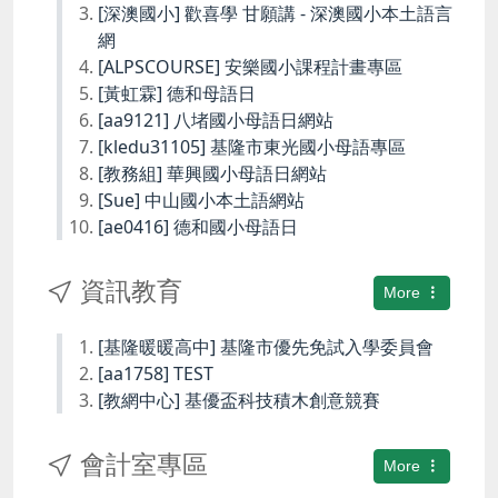
[深澳國小] 歡喜學 甘願講 - 深澳國小本土語言
網
[ALPSCOURSE] 安樂國小課程計畫專區
[黃虹霖] 德和母語日
[aa9121] 八堵國小母語日網站
[kledu31105] 基隆市東光國小母語專區
[教務組] 華興國小母語日網站
[Sue] 中山國小本土語網站
[ae0416] 德和國小母語日
資訊教育
More
[基隆暖暖高中] 基隆市優先免試入學委員會
[aa1758] TEST
[教網中心] 基優盃科技積木創意競賽
會計室專區
More