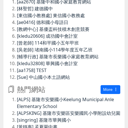
[aa2670] 基隆中和國小家庭教育網站
[林聖哲] 建德國中
[東信國小教務處] 東信國小教務處
[ae0416] 德和國小母語日
[教網中心] 基優盃科技積木創意競賽
[kledu20606] 成功國中會計室
[曾老師] 114和平國小五年甲班
[吳老師] 堵南國小114學年度五年乙班
[輔導行政] 基隆市長樂國小家庭教育網站
[kledu32808] 華興國小會計室
[aa1758] TEST
[Sue] 中山國小本土語網站
熱門網站
More
[ALPS] 基隆市安樂國小Keelung Municipal Anle
Elementary School
[ALPSKING] 基隆市安樂區安樂國民小學附設幼兒園
[singring] 基隆市華興國小
[黃靜惠] 孟夏園中書