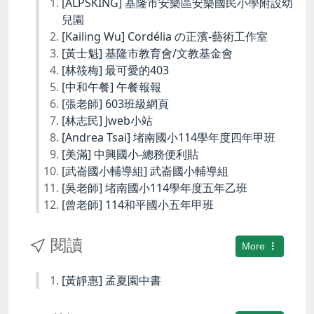
[ALPSKING] 基隆市安樂區安樂國民小學附設幼
兒園
[Kailing Wu] Cordélia の正濱-藝術工作室
[黃士魁] 基隆市教育會/文教基金會
[林筱梅] 最可愛的403
[中和午餐] 午餐報報
[張老師] 603班級網頁
[林志民] Jweb小站
[Andrea Tsai] 堵南國小114學年度四年甲班
[美滿] 中興國小-總務便利貼
[武崙國小輔導組] 武崙國小輔導組
[吳老師] 堵南國小114學年度五年乙班
[曾老師] 114和平國小五年甲班
閱讀
More
[黃靜惠] 孟夏園中書