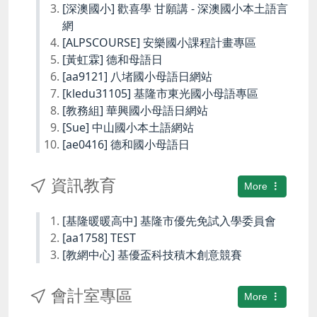
[深澳國小] 歡喜學 甘願講 - 深澳國小本土語言
網
[ALPSCOURSE] 安樂國小課程計畫專區
[黃虹霖] 德和母語日
[aa9121] 八堵國小母語日網站
[kledu31105] 基隆市東光國小母語專區
[教務組] 華興國小母語日網站
[Sue] 中山國小本土語網站
[ae0416] 德和國小母語日
資訊教育
More
[基隆暖暖高中] 基隆市優先免試入學委員會
[aa1758] TEST
[教網中心] 基優盃科技積木創意競賽
會計室專區
More