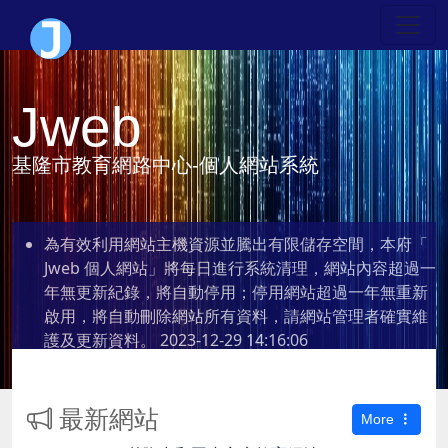
Jweb
基隆市教育網路中心-個人網站系統
為有效利用網站主機資源並騰出有限儲存空間，本府「
Jweb 個人網站」將每日進行系統清理，網站內容超過一
年無更新紀錄，將自動停用；停用網站超過一年無重新
啟用，將自動刪除網站所有資料，請網站管理者確實維
護及更新資料。
2023-12-29 14:16:06
最新網站
More