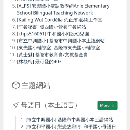
[ALPS] 安樂國小雙語教學網Anle Elementary
School Bilingual Teaching Network
[Kailing Wu] Cordélia の正濱-藝術工作室
[午餐秘書] 暖西國小營養午餐網站
[chps516061] 中和國小附設幼兒園
[市立中興國小] 基隆市中興國小本土語網站
[東光國小輔導室] 基隆市東光國小輔導室
[黃士魁] 基隆市教育會/文教基金會
[林筱梅] 最可愛的403
主題網站
母語日（本土語言）
More
[市立中興國小] 基隆市中興國小本土語網站
[市立和平國小] 戀戀故鄉情--和平國小母語日