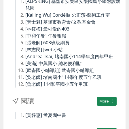
[ALPSKING] 基隆市安樂區安樂國民小學附設幼
兒園
[Kailing Wu] Cordélia の正濱-藝術工作室
[黃士魁] 基隆市教育會/文教基金會
[林筱梅] 最可愛的403
[中和午餐] 午餐報報
[張老師] 603班級網頁
[林志民] Jweb小站
[Andrea Tsai] 堵南國小114學年度四年甲班
[美滿] 中興國小-總務便利貼
[武崙國小輔導組] 武崙國小輔導組
[吳老師] 堵南國小114學年度五年乙班
[曾老師] 114和平國小五年甲班
閱讀
More
[黃靜惠] 孟夏園中書