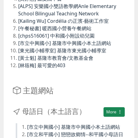
[ALPS] 安樂國小雙語教學網Anle Elementary
School Bilingual Teaching Network
[Kailing Wu] Cordélia の正濱-藝術工作室
[午餐秘書] 暖西國小營養午餐網站
[chps516061] 中和國小附設幼兒園
[市立中興國小] 基隆市中興國小本土語網站
[東光國小輔導室] 基隆市東光國小輔導室
[黃士魁] 基隆市教育會/文教基金會
[林筱梅] 最可愛的403
主題網站
母語日（本土語言）
More
[市立中興國小] 基隆市中興國小本土語網站
[市立和平國小] 戀戀故鄉情--和平國小母語日