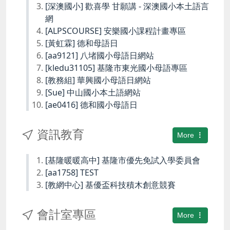
[深澳國小] 歡喜學 甘願講 - 深澳國小本土語言
網
[ALPSCOURSE] 安樂國小課程計畫專區
[黃虹霖] 德和母語日
[aa9121] 八堵國小母語日網站
[kledu31105] 基隆市東光國小母語專區
[教務組] 華興國小母語日網站
[Sue] 中山國小本土語網站
[ae0416] 德和國小母語日
資訊教育
More
[基隆暖暖高中] 基隆市優先免試入學委員會
[aa1758] TEST
[教網中心] 基優盃科技積木創意競賽
會計室專區
More