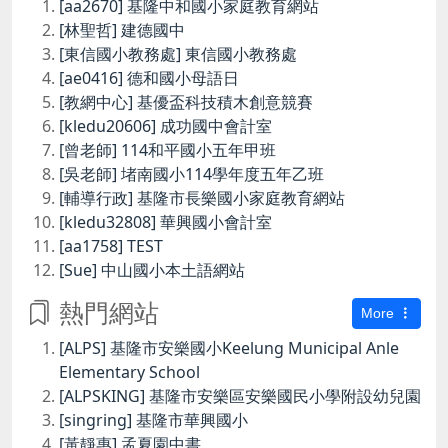
[aa2670] 基隆中和國小家庭教育網站
[林聖哲] 建德國中
[東信國小教務處] 東信國小教務處
[ae0416] 德和國小母語日
[教網中心] 基優盃科技積木創意競賽
[kledu20606] 成功國中會計室
[曾老師] 114和平國小五年甲班
[吳老師] 堵南國小114學年度五年乙班
[輔導行政] 基隆市長樂國小家庭教育網站
[kledu32808] 華興國小會計室
[aa1758] TEST
[Sue] 中山國小本土語網站
熱門網站
More
[ALPS] 基隆市安樂國小Keelung Municipal Anle
Elementary School
[ALPSKING] 基隆市安樂區安樂國民小學附設幼兒園
[singring] 基隆市華興國小
[黃靜惠] 孟夏園中書