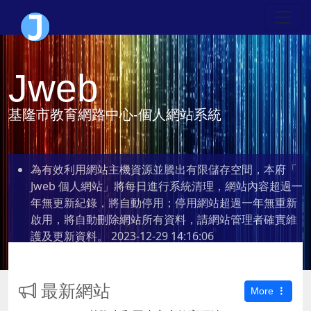
Jweb
基隆市教育網路中心-個人網站系統
為有效利用網站主機資源並騰出有限儲存空間，本府「
Jweb 個人網站」將每日進行系統清理，網站內容超過一
年無更新紀錄，將自動停用；停用網站超過一年無重新
啟用，將自動刪除網站所有資料，請網站管理者確實維
護及更新資料。
2023-12-29 14:16:06
最新網站
More