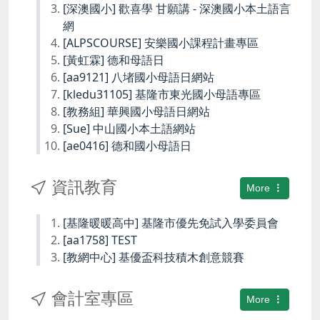
[深澳國小] 歡喜學 甘願講 - 深澳國小本土語言
網
[ALPSCOURSE] 安樂國小課程計畫專區
[黃虹霖] 德和母語日
[aa9121] 八堵國小母語日網站
[kledu31105] 基隆市東光國小母語專區
[教務組] 華興國小母語日網站
[Sue] 中山國小本土語網站
[ae0416] 德和國小母語日
資訊教育
More
[基隆暖暖高中] 基隆市優先免試入學委員會
[aa1758] TEST
[教網中心] 基優盃科技積木創意競賽
會計室專區
More