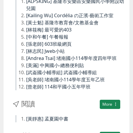
[ALPSKING] 基隆市安樂區安樂國民小學附設幼
兒園
[Kailing Wu] Cordélia の正濱-藝術工作室
[黃士魁] 基隆市教育會/文教基金會
[林筱梅] 最可愛的403
[中和午餐] 午餐報報
[張老師] 603班級網頁
[林志民] Jweb小站
[Andrea Tsai] 堵南國小114學年度四年甲班
[美滿] 中興國小-總務便利貼
[武崙國小輔導組] 武崙國小輔導組
[吳老師] 堵南國小114學年度五年乙班
[曾老師] 114和平國小五年甲班
閱讀
More
[黃靜惠] 孟夏園中書