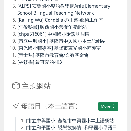
[ALPS] 安樂國小雙語教學網Anle Elementary
School Bilingual Teaching Network
[Kailing Wu] Cordélia の正濱-藝術工作室
[午餐秘書] 暖西國小營養午餐網站
[chps516061] 中和國小附設幼兒園
[市立中興國小] 基隆市中興國小本土語網站
[東光國小輔導室] 基隆市東光國小輔導室
[黃士魁] 基隆市教育會/文教基金會
[林筱梅] 最可愛的403
主題網站
母語日（本土語言）
More
[市立中興國小] 基隆市中興國小本土語網站
[市立和平國小] 戀戀故鄉情--和平國小母語日