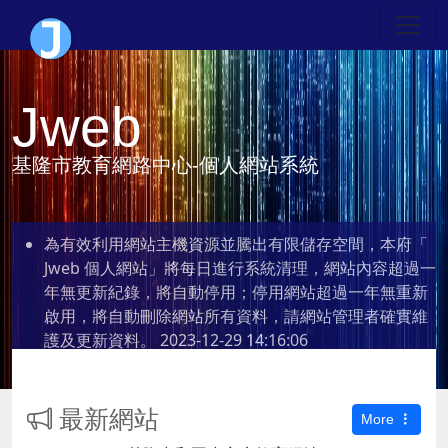
Jweb
基隆市教育網路中心-個人網站系統
為有效利用網站主機資源並騰出有限儲存空間，本府「
Jweb 個人網站」將每日進行系統清理，網站內容超過一
年無更新紀錄，將自動停用；停用網站超過一年無重新
啟用，將自動刪除網站所有資料，請網站管理者確實維
護及更新資料。
2023-12-29 14:16:06
最新網站
More