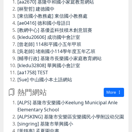
[aa2670] 基隆中和國小家庭教育網站
[林聖哲] 建德國中
[東信國小教務處] 東信國小教務處
[ae0416] 德和國小母語日
[教網中心] 基優盃科技積木創意競賽
[kledu20606] 成功國中會計室
[曾老師] 114和平國小五年甲班
[吳老師] 堵南國小114學年度五年乙班
[輔導行政] 基隆市長樂國小家庭教育網站
[kledu32808] 華興國小會計室
[aa1758] TEST
[Sue] 中山國小本土語網站
熱門網站
More
[ALPS] 基隆市安樂國小Keelung Municipal Anle
Elementary School
[ALPSKING] 基隆市安樂區安樂國民小學附設幼兒園
[singring] 基隆市華興國小
[黃靜惠] 孟夏園中書