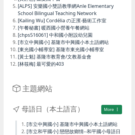
[ALPS] 安樂國小雙語教學網Anle Elementary
School Bilingual Teaching Network
[Kailing Wu] Cordélia の正濱-藝術工作室
[午餐秘書] 暖西國小營養午餐網站
[chps516061] 中和國小附設幼兒園
[市立中興國小] 基隆市中興國小本土語網站
[東光國小輔導室] 基隆市東光國小輔導室
[黃士魁] 基隆市教育會/文教基金會
[林筱梅] 最可愛的403
主題網站
母語日（本土語言）
More
[市立中興國小] 基隆市中興國小本土語網站
[市立和平國小] 戀戀故鄉情--和平國小母語日