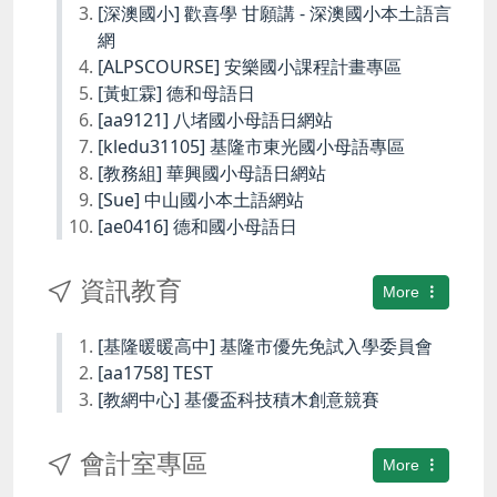
[深澳國小] 歡喜學 甘願講 - 深澳國小本土語言
網
[ALPSCOURSE] 安樂國小課程計畫專區
[黃虹霖] 德和母語日
[aa9121] 八堵國小母語日網站
[kledu31105] 基隆市東光國小母語專區
[教務組] 華興國小母語日網站
[Sue] 中山國小本土語網站
[ae0416] 德和國小母語日
資訊教育
More
[基隆暖暖高中] 基隆市優先免試入學委員會
[aa1758] TEST
[教網中心] 基優盃科技積木創意競賽
會計室專區
More