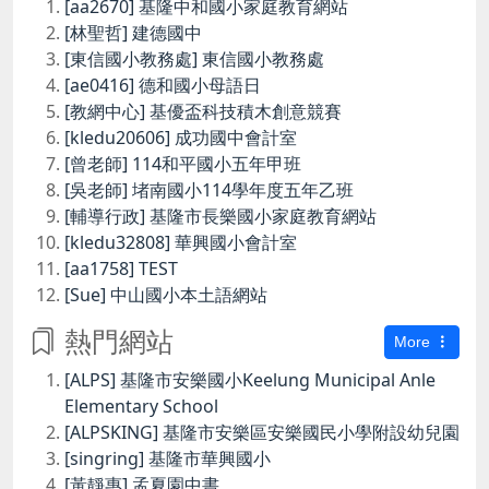
[aa2670] 基隆中和國小家庭教育網站
[林聖哲] 建德國中
[東信國小教務處] 東信國小教務處
[ae0416] 德和國小母語日
[教網中心] 基優盃科技積木創意競賽
[kledu20606] 成功國中會計室
[曾老師] 114和平國小五年甲班
[吳老師] 堵南國小114學年度五年乙班
[輔導行政] 基隆市長樂國小家庭教育網站
[kledu32808] 華興國小會計室
[aa1758] TEST
[Sue] 中山國小本土語網站
熱門網站
More
[ALPS] 基隆市安樂國小Keelung Municipal Anle
Elementary School
[ALPSKING] 基隆市安樂區安樂國民小學附設幼兒園
[singring] 基隆市華興國小
[黃靜惠] 孟夏園中書