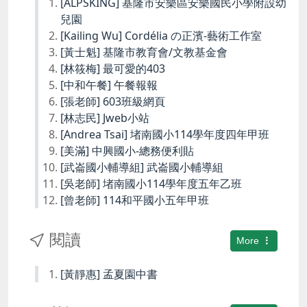
[ALPSKING] 基隆市安樂區安樂國民小學附設幼
兒園
[Kailing Wu] Cordélia の正濱-藝術工作室
[黃士魁] 基隆市教育會/文教基金會
[林筱梅] 最可愛的403
[中和午餐] 午餐報報
[張老師] 603班級網頁
[林志民] Jweb小站
[Andrea Tsai] 堵南國小114學年度四年甲班
[美滿] 中興國小-總務便利貼
[武崙國小輔導組] 武崙國小輔導組
[吳老師] 堵南國小114學年度五年乙班
[曾老師] 114和平國小五年甲班
閱讀
More
[黃靜惠] 孟夏園中書