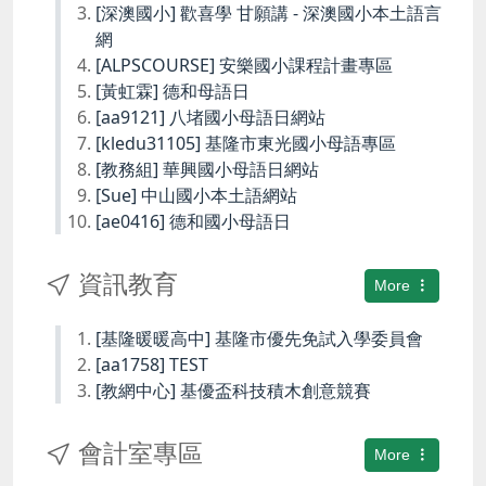
[深澳國小] 歡喜學 甘願講 - 深澳國小本土語言
網
[ALPSCOURSE] 安樂國小課程計畫專區
[黃虹霖] 德和母語日
[aa9121] 八堵國小母語日網站
[kledu31105] 基隆市東光國小母語專區
[教務組] 華興國小母語日網站
[Sue] 中山國小本土語網站
[ae0416] 德和國小母語日
資訊教育
More
[基隆暖暖高中] 基隆市優先免試入學委員會
[aa1758] TEST
[教網中心] 基優盃科技積木創意競賽
會計室專區
More