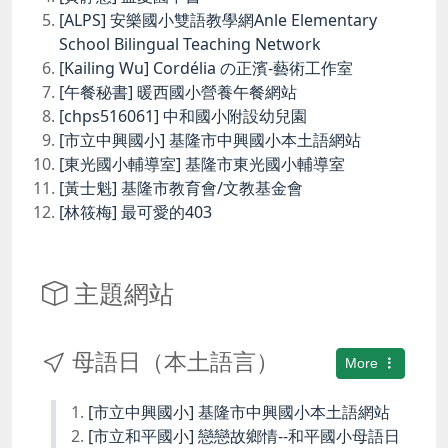
[ALPS] 安樂國小雙語教學網Anle Elementary
School Bilingual Teaching Network
[Kailing Wu] Cordélia の正濱-藝術工作室
[午餐秘書] 暖西國小營養午餐網站
[chps516061] 中和國小附設幼兒園
[市立中興國小] 基隆市中興國小本土語網站
[東光國小輔導室] 基隆市東光國小輔導室
[黃士魁] 基隆市教育會/文教基金會
[林筱梅] 最可愛的403
主題網站
母語日（本土語言）
More
[市立中興國小] 基隆市中興國小本土語網站
[市立和平國小] 戀戀故鄉情--和平國小母語日