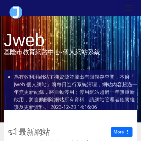
Jweb
基隆市教育網路中心-個人網站系統
為有效利用網站主機資源並騰出有限儲存空間，本府「
Jweb 個人網站」將每日進行系統清理，網站內容超過一
年無更新紀錄，將自動停用；停用網站超過一年無重新
啟用，將自動刪除網站所有資料，請網站管理者確實維
護及更新資料。
2023-12-29 14:16:06
最新網站
More