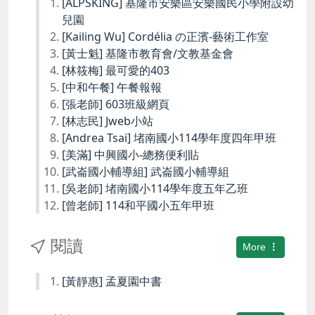
[ALPSKING] 基隆市安樂區安樂國民小學附設幼
兒園
[Kailing Wu] Cordélia の正濱-藝術工作室
[黃士魁] 基隆市教育會/文教基金會
[林筱梅] 最可愛的403
[中和午餐] 午餐報報
[張老師] 603班級網頁
[林志民] Jweb小站
[Andrea Tsai] 堵南國小114學年度四年甲班
[美滿] 中興國小-總務便利貼
[武崙國小輔導組] 武崙國小輔導組
[吳老師] 堵南國小114學年度五年乙班
[曾老師] 114和平國小五年甲班
閱讀
More
[黃靜惠] 孟夏園中書