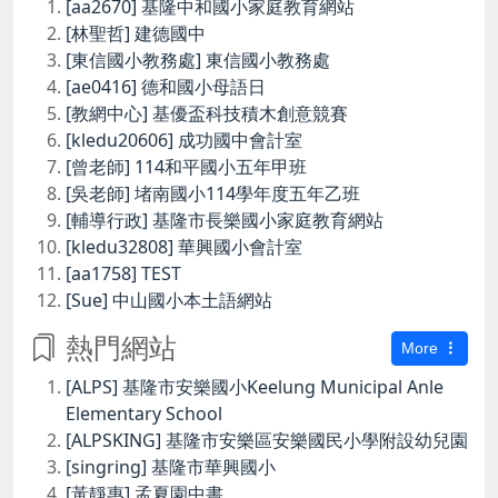
[aa2670] 基隆中和國小家庭教育網站
[林聖哲] 建德國中
[東信國小教務處] 東信國小教務處
[ae0416] 德和國小母語日
[教網中心] 基優盃科技積木創意競賽
[kledu20606] 成功國中會計室
[曾老師] 114和平國小五年甲班
[吳老師] 堵南國小114學年度五年乙班
[輔導行政] 基隆市長樂國小家庭教育網站
[kledu32808] 華興國小會計室
[aa1758] TEST
[Sue] 中山國小本土語網站
熱門網站
More
[ALPS] 基隆市安樂國小Keelung Municipal Anle
Elementary School
[ALPSKING] 基隆市安樂區安樂國民小學附設幼兒園
[singring] 基隆市華興國小
[黃靜惠] 孟夏園中書