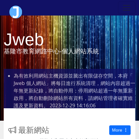
Jweb
基隆市教育網路中心-個人網站系統
為有效利用網站主機資源並騰出有限儲存空間，本府「
Jweb 個人網站」將每日進行系統清理，網站內容超過一
年無更新紀錄，將自動停用；停用網站超過一年無重新
啟用，將自動刪除網站所有資料，請網站管理者確實維
護及更新資料。
2023-12-29 14:16:06
最新網站
More