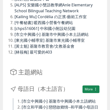
[ALPS] 安樂國小雙語教學網Anle Elementary
School Bilingual Teaching Network
[Kailing Wu] Cordélia の正濱-藝術工作室
[午餐秘書] 暖西國小營養午餐網站
[chps516061] 中和國小附設幼兒園
[市立中興國小] 基隆市中興國小本土語網站
[東光國小輔導室] 基隆市東光國小輔導室
[黃士魁] 基隆市教育會/文教基金會
[林筱梅] 最可愛的403
主題網站
母語日（本土語言）
More
[市立中興國小] 基隆市中興國小本土語網站
[市立和平國小] 戀戀故鄉情--和平國小母語日