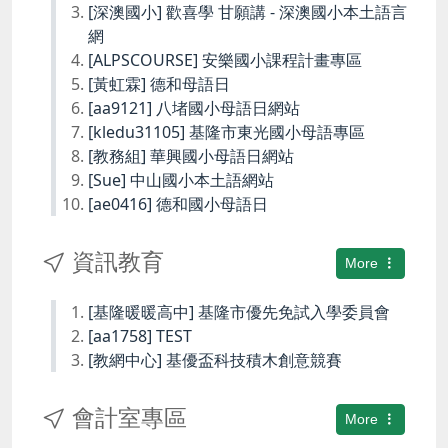
[深澳國小] 歡喜學 甘願講 - 深澳國小本土語言
網
[ALPSCOURSE] 安樂國小課程計畫專區
[黃虹霖] 德和母語日
[aa9121] 八堵國小母語日網站
[kledu31105] 基隆市東光國小母語專區
[教務組] 華興國小母語日網站
[Sue] 中山國小本土語網站
[ae0416] 德和國小母語日
資訊教育
More
[基隆暖暖高中] 基隆市優先免試入學委員會
[aa1758] TEST
[教網中心] 基優盃科技積木創意競賽
會計室專區
More