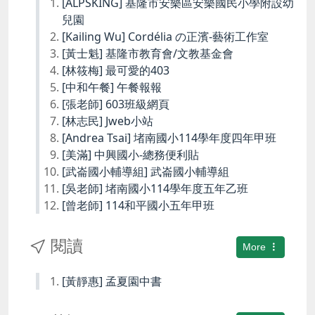
[ALPSKING] 基隆市安樂區安樂國民小學附設幼
兒園
[Kailing Wu] Cordélia の正濱-藝術工作室
[黃士魁] 基隆市教育會/文教基金會
[林筱梅] 最可愛的403
[中和午餐] 午餐報報
[張老師] 603班級網頁
[林志民] Jweb小站
[Andrea Tsai] 堵南國小114學年度四年甲班
[美滿] 中興國小-總務便利貼
[武崙國小輔導組] 武崙國小輔導組
[吳老師] 堵南國小114學年度五年乙班
[曾老師] 114和平國小五年甲班
閱讀
More
[黃靜惠] 孟夏園中書