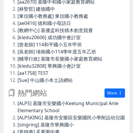
[aa2670] 基隆中和國小家庭教育網站
[林聖哲] 建德國中
[東信國小教務處] 東信國小教務處
[ae0416] 德和國小母語日
[教網中心] 基優盃科技積木創意競賽
[kledu20606] 成功國中會計室
[曾老師] 114和平國小五年甲班
[吳老師] 堵南國小114學年度五年乙班
[輔導行政] 基隆市長樂國小家庭教育網站
[kledu32808] 華興國小會計室
[aa1758] TEST
[Sue] 中山國小本土語網站
熱門網站
More
[ALPS] 基隆市安樂國小Keelung Municipal Anle
Elementary School
[ALPSKING] 基隆市安樂區安樂國民小學附設幼兒園
[singring] 基隆市華興國小
[黃靜惠] 孟夏園中書