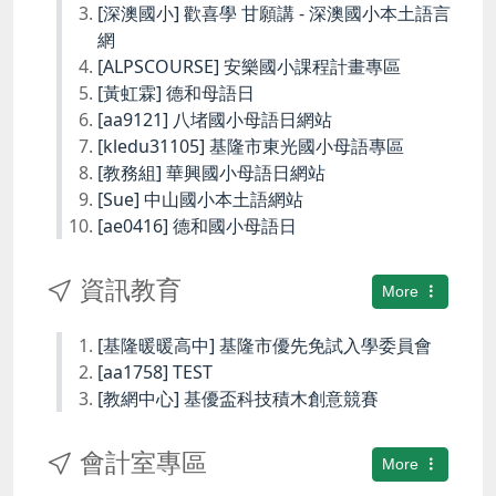
[深澳國小] 歡喜學 甘願講 - 深澳國小本土語言
網
[ALPSCOURSE] 安樂國小課程計畫專區
[黃虹霖] 德和母語日
[aa9121] 八堵國小母語日網站
[kledu31105] 基隆市東光國小母語專區
[教務組] 華興國小母語日網站
[Sue] 中山國小本土語網站
[ae0416] 德和國小母語日
資訊教育
More
[基隆暖暖高中] 基隆市優先免試入學委員會
[aa1758] TEST
[教網中心] 基優盃科技積木創意競賽
會計室專區
More