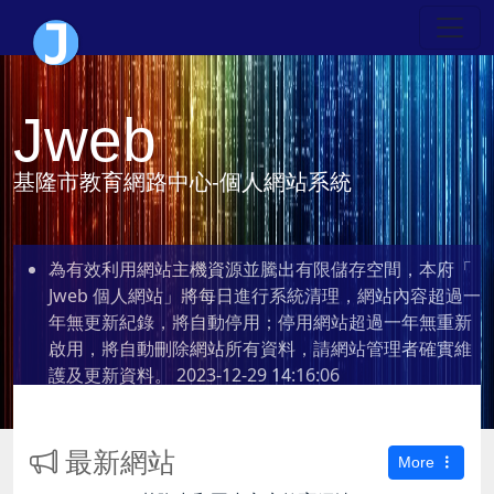
Jweb
基隆市教育網路中心-個人網站系統
為有效利用網站主機資源並騰出有限儲存空間，本府「
Jweb 個人網站」將每日進行系統清理，網站內容超過一
年無更新紀錄，將自動停用；停用網站超過一年無重新
啟用，將自動刪除網站所有資料，請網站管理者確實維
護及更新資料。
2023-12-29 14:16:06
最新網站
More