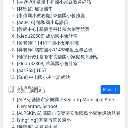
[aa2670] 基隆中和國小家庭教育網站
[林聖哲] 建德國中
[東信國小教務處] 東信國小教務處
[ae0416] 德和國小母語日
[教網中心] 基優盃科技積木創意競賽
[kledu20606] 成功國中會計室
[曾老師] 114和平國小五年甲班
[吳老師] 堵南國小114學年度五年乙班
[輔導行政] 基隆市長樂國小家庭教育網站
[kledu32808] 華興國小會計室
[aa1758] TEST
[Sue] 中山國小本土語網站
熱門網站
More
[ALPS] 基隆市安樂國小Keelung Municipal Anle
Elementary School
[ALPSKING] 基隆市安樂區安樂國民小學附設幼兒園
[singring] 基隆市華興國小
[黃靜惠] 孟夏園中書