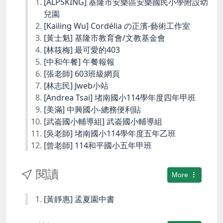
[ALPSKING] 基隆市安樂區安樂國民小學附設幼
兒園
[Kailing Wu] Cordélia の正濱-藝術工作室
[黃士魁] 基隆市教育會/文教基金會
[林筱梅] 最可愛的403
[中和午餐] 午餐報報
[張老師] 603班級網頁
[林志民] Jweb小站
[Andrea Tsai] 堵南國小114學年度四年甲班
[美滿] 中興國小-總務便利貼
[武崙國小輔導組] 武崙國小輔導組
[吳老師] 堵南國小114學年度五年乙班
[曾老師] 114和平國小五年甲班
閱讀
More
[黃靜惠] 孟夏園中書