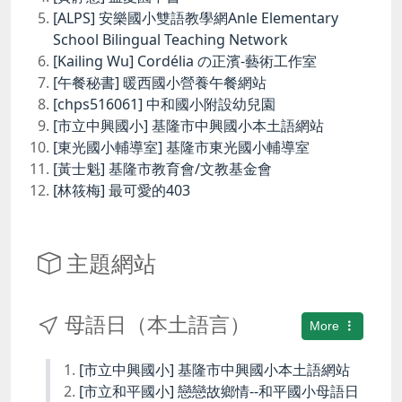
[ALPS] 安樂國小雙語教學網Anle Elementary
School Bilingual Teaching Network
[Kailing Wu] Cordélia の正濱-藝術工作室
[午餐秘書] 暖西國小營養午餐網站
[chps516061] 中和國小附設幼兒園
[市立中興國小] 基隆市中興國小本土語網站
[東光國小輔導室] 基隆市東光國小輔導室
[黃士魁] 基隆市教育會/文教基金會
[林筱梅] 最可愛的403
主題網站
母語日（本土語言）
More
[市立中興國小] 基隆市中興國小本土語網站
[市立和平國小] 戀戀故鄉情--和平國小母語日