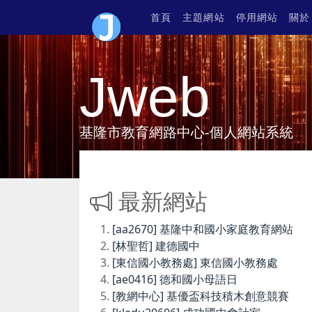
首頁
主題網站
停用網站
關於
Jweb
基隆市教育網路中心-個人網站系統
最新網站
[aa2670] 基隆中和國小家庭教育網站
[林聖哲] 建德國中
[東信國小教務處] 東信國小教務處
[ae0416] 德和國小母語日
[教網中心] 基優盃科技積木創意競賽