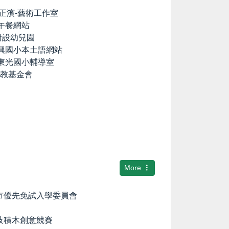
lia の正濱-藝術工作室
養午餐網站
國小附設幼兒園
中興國小本土語網站
市東光國小輔導室
文教基金會
More
隆市優先免試入學委員會
科技積木創意競賽