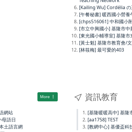
Teaching Network
[Kailing Wu] Cordé
[午餐秘書] 暖西國小營
[chps516061] 中和
[市立中興國小] 基隆市
[東光國小輔導室] 基隆
[黃士魁] 基隆市教育會/
[林筱梅] 最可愛的403
資訊教育
More
土語網站
[基隆暖暖高中] 基
小母語日
[aa1758] TEST
小本土語言網
[教網中心] 基優盃