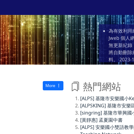
為有效利用
Jweb 
無更新紀錄
將自動刪除
料。
2023-1
熱門網站
More
[ALPS] 基隆市安樂國小Keelun
[ALPSKING] 基隆
[singring] 基隆市華興國
[黃靜惠] 孟夏園中書
[ALPS] 安樂國小雙語教學網Anl