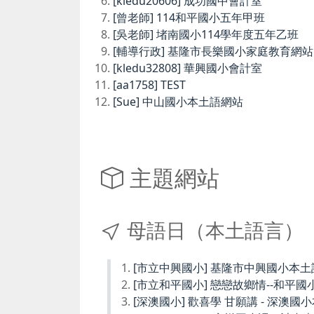
[kledu20606] 成功國中會計室
[曾老師] 114和平國小五年甲班
[吳老師] 堵南國小114學年度五年乙班
[輔導行政] 基隆市長樂國小家庭教育網站
[kledu32808] 華興國小會計室
[aa1758] TEST
[Sue] 中山國小本土語網站
主題網站
母語日（本土語言）
[市立中興國小] 基隆市中興國小本
[市立和平國小] 戀戀故鄉情--和平國
[深澳國小] 歡喜學 甘願講 - 深澳國