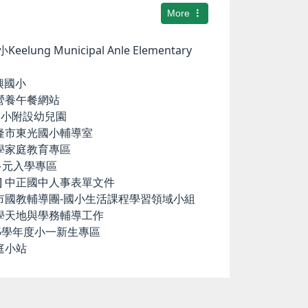
More
elung Municipal Anle Elementary
華興國小
小營養午餐網站
中和國小附設幼兒園
基隆市東光國小輔導室
小學家庭教育專區
國中多元入學專區
ence] 中正國中人事表單文件
隆市國教輔導團-國小生活課程學習領域小組
科學天地與學務輔導工作
15學年度小一新生專區
庭小站