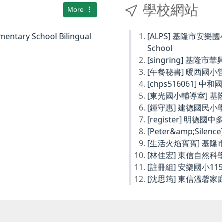
學校網站
More
ary School Bilingual
[ALPS] 基隆市安樂國小Ke
School
[singring] 基隆市
[午餐秘書] 暖西國
[chps516061] 
[東光國小輔導室] 
[鍾守惠] 建德國民
[register] 明德
[Peter&amp;Sil
[生活火焰寶寶] 基
[林佳宏] 東信自然
[註冊組] 安樂國小1
[沈思筠] 東信溫馨家