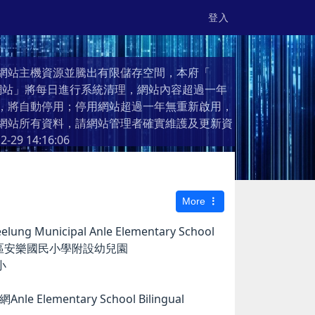
登入
網站主機資源並騰出有限儲存空間，本府「
個人網站」將每日進行系統清理，網站內容超過一年
，將自動停用；停用網站超過一年無重新啟用，
網站所有資料，請網站管理者確實維護及更新資
2-29 14:16:06
More
g Municipal Anle Elementary School
市安樂區安樂國民小學附設幼兒園
小
e Elementary School Bilingual