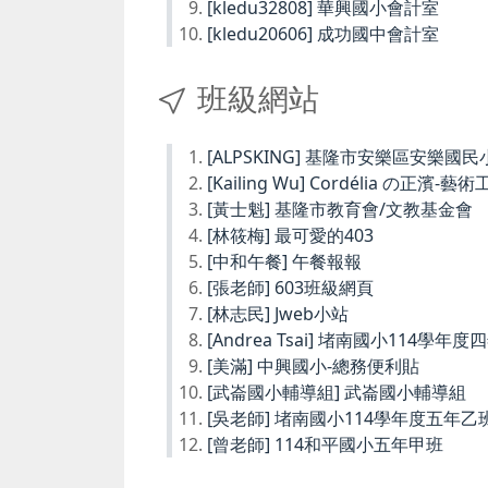
[kledu32808] 華興國小會計室
[kledu20606] 成功國中會計室
班級網站
[ALPSKING] 基隆市安樂區安樂
[Kailing Wu] Cordélia の正濱-藝
[黃士魁] 基隆市教育會/文教基金會
[林筱梅] 最可愛的403
[中和午餐] 午餐報報
[張老師] 603班級網頁
[林志民] Jweb小站
[Andrea Tsai] 堵南國小114學年
[美滿] 中興國小-總務便利貼
[武崙國小輔導組] 武崙國小輔導組
[吳老師] 堵南國小114學年度五年乙
[曾老師] 114和平國小五年甲班