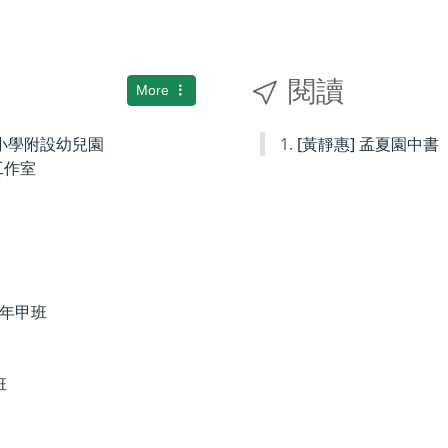
閱讀
More
國民小學附設幼兒園
[黃靜惠] 孟夏園中書
術工作室
度四年甲班
班