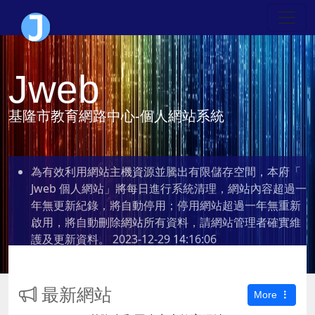
Jweb
基隆市教育網路中心-個人網站系統
為有效利用網站主機資源並騰出有限儲存空間，本府「
Jweb 個人網站」將每日進行系統清理，網站內容超過一
年無更新紀錄，將自動停用；停用網站超過一年無重新
啟用，將自動刪除網站所有資料，請網站管理者確實維
護及更新資料。
2023-12-29 14:16:06
最新網站
More