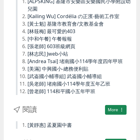
[ALPSKING] 基隆市安樂區安樂國民小學附設幼
兒園
[Kailing Wu] Cordélia の正濱-藝術工作室
[黃士魁] 基隆市教育會/文教基金會
[林筱梅] 最可愛的403
[中和午餐] 午餐報報
[張老師] 603班級網頁
[林志民] Jweb小站
[Andrea Tsai] 堵南國小114學年度四年甲班
[美滿] 中興國小-總務便利貼
[武崙國小輔導組] 武崙國小輔導組
[吳老師] 堵南國小114學年度五年乙班
[曾老師] 114和平國小五年甲班
閱讀
More
[黃靜惠] 孟夏園中書