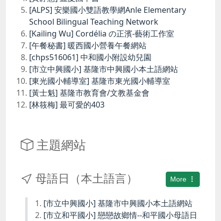
[ALPS] 安樂國小雙語教學網Anle Elementary
School Bilingual Teaching Network
[Kailing Wu] Cordélia の正濱-藝術工作室
[午餐秘書] 暖西國小營養午餐網站
[chps516061] 中和國小附設幼兒園
[市立中興國小] 基隆市中興國小本土語網站
[東光國小輔導室] 基隆市東光國小輔導室
[黃士魁] 基隆市教育會/文教基金會
[林筱梅] 最可愛的403
主題網站
母語日（本土語言）
More
[市立中興國小] 基隆市中興國小本土語網站
[市立和平國小] 戀戀故鄉情--和平國小母語日