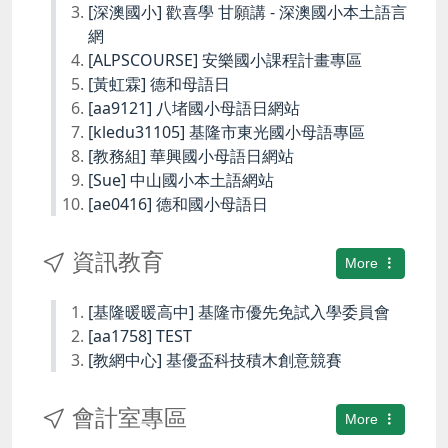
[深澳國小] 歡喜學 甘願講 - 深澳國小本土語言
網
[ALPSCOURSE] 安樂國小課程計畫專區
[黃虹霖] 德和母語日
[aa9121] 八堵國小母語日網站
[kledu31105] 基隆市東光國小母語專區
[教務組] 華興國小母語日網站
[Sue] 中山國小本土語網站
[ae0416] 德和國小母語日
資訊教育
More
[基隆暖暖高中] 基隆市優先免試入學委員會
[aa1758] TEST
[教網中心] 基優盃科技積木創意競賽
會計室專區
More