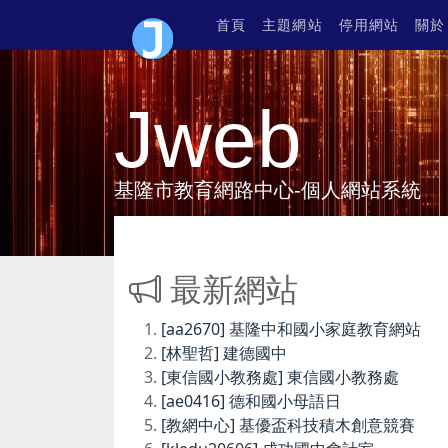
首頁
主題網站
停用網站
關於
Jweb
基隆市教育網路中心-個人網站系統
最新網站
[aa2670] 基隆中和國小家庭教育網站
[林聖哲] 建德國中
[東信國小教務處] 東信國小教務處
[ae0416] 德和國小母語日
[教網中心] 基優盃科技積木創意競賽