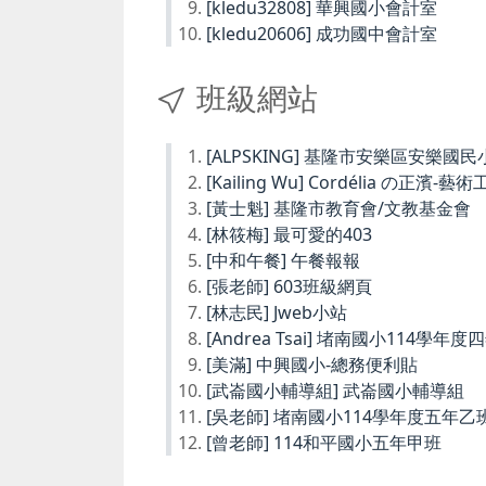
[kledu32808] 華興國小會計室
[kledu20606] 成功國中會計室
班級網站
[ALPSKING] 基隆市安樂區安樂
[Kailing Wu] Cordélia の正濱-藝
[黃士魁] 基隆市教育會/文教基金會
[林筱梅] 最可愛的403
[中和午餐] 午餐報報
[張老師] 603班級網頁
[林志民] Jweb小站
[Andrea Tsai] 堵南國小114學年
[美滿] 中興國小-總務便利貼
[武崙國小輔導組] 武崙國小輔導組
[吳老師] 堵南國小114學年度五年乙
[曾老師] 114和平國小五年甲班