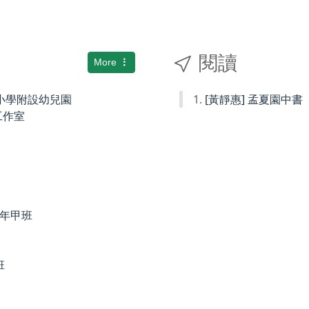
閱讀
More
國民小學附設幼兒園
[黃靜惠] 孟夏園中書
術工作室
度四年甲班
班