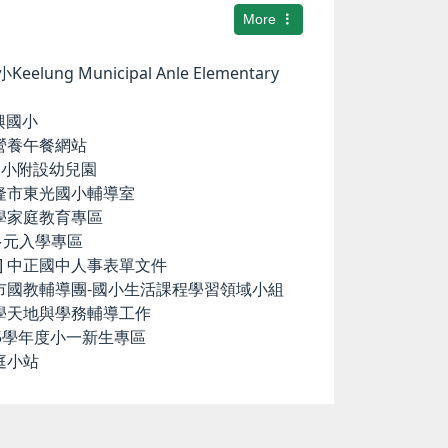
More
elung Municipal Anle Elementary
華興國小
小營養午餐網站
中和國小附設幼兒園
基隆市東光國小輔導室
小學家庭教育專區
國中多元入學專區
ence] 中正國中人事表單文件
隆市國教輔導團-國小生活課程學習領域小組
科學天地與學務輔導工作
15學年度小一新生專區
庭小站