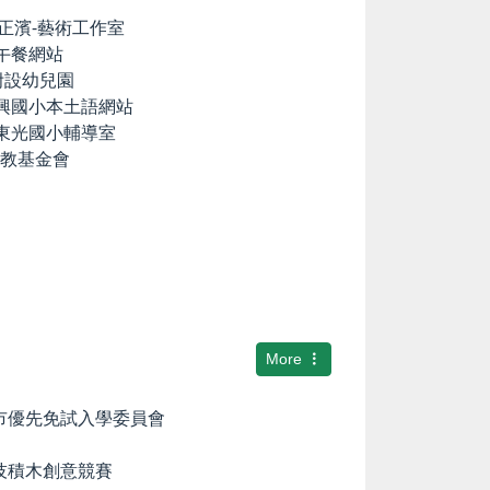
lia の正濱-藝術工作室
養午餐網站
國小附設幼兒園
中興國小本土語網站
市東光國小輔導室
文教基金會
More
隆市優先免試入學委員會
科技積木創意競賽