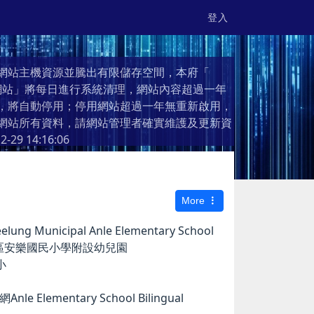
登入
網站主機資源並騰出有限儲存空間，本府「
個人網站」將每日進行系統清理，網站內容超過一年
，將自動停用；停用網站超過一年無重新啟用，
網站所有資料，請網站管理者確實維護及更新資
2-29 14:16:06
More
g Municipal Anle Elementary School
市安樂區安樂國民小學附設幼兒園
小
e Elementary School Bilingual