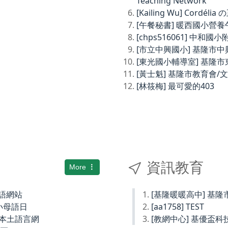
Teaching Network
[Kailing Wu] Cordé
[午餐秘書] 暖西國小營
[chps516061] 中和
[市立中興國小] 基隆市
[東光國小輔導室] 基隆
[黃士魁] 基隆市教育會/
[林筱梅] 最可愛的403
資訊教育
More
土語網站
[基隆暖暖高中] 基
小母語日
[aa1758] TEST
小本土語言網
[教網中心] 基優盃