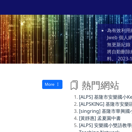
為有效利用
Jweb 
無更新紀錄
將自動刪除
料。
2023-1
熱門網站
More
[ALPS] 基隆市安樂國小Keelun
[ALPSKING] 基隆
[singring] 基隆市華興國
[黃靜惠] 孟夏園中書
[ALPS] 安樂國小雙語教學網Anl