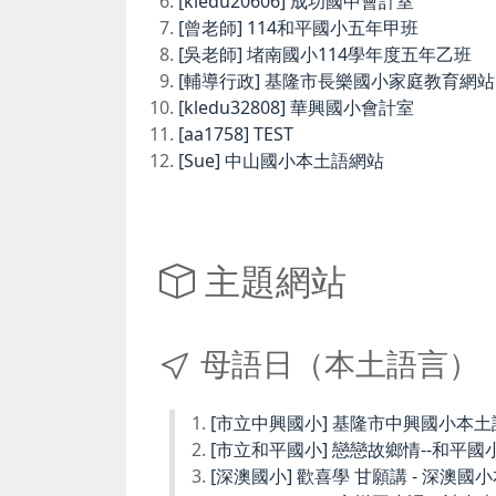
[kledu20606] 成功國中會計室
[曾老師] 114和平國小五年甲班
[吳老師] 堵南國小114學年度五年乙班
[輔導行政] 基隆市長樂國小家庭教育網站
[kledu32808] 華興國小會計室
[aa1758] TEST
[Sue] 中山國小本土語網站
主題網站
母語日（本土語言）
[市立中興國小] 基隆市中興國小本
[市立和平國小] 戀戀故鄉情--和平國
[深澳國小] 歡喜學 甘願講 - 深澳國