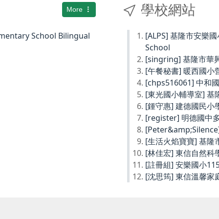
學校網站
More
ary School Bilingual
[ALPS] 基隆市安樂國小Ke
School
[singring] 基隆市
[午餐秘書] 暖西國
[chps516061] 
[東光國小輔導室] 
[鍾守惠] 建德國民
[register] 明德
[Peter&amp;Sil
[生活火焰寶寶] 基
[林佳宏] 東信自然
[註冊組] 安樂國小1
[沈思筠] 東信溫馨家