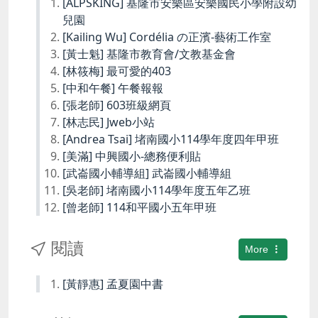
[ALPSKING] 基隆市安樂區安樂國民小學附設幼
兒園
[Kailing Wu] Cordélia の正濱-藝術工作室
[黃士魁] 基隆市教育會/文教基金會
[林筱梅] 最可愛的403
[中和午餐] 午餐報報
[張老師] 603班級網頁
[林志民] Jweb小站
[Andrea Tsai] 堵南國小114學年度四年甲班
[美滿] 中興國小-總務便利貼
[武崙國小輔導組] 武崙國小輔導組
[吳老師] 堵南國小114學年度五年乙班
[曾老師] 114和平國小五年甲班
閱讀
More
[黃靜惠] 孟夏園中書