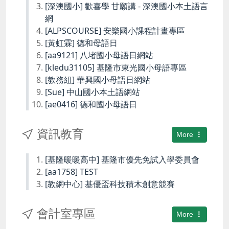
[深澳國小] 歡喜學 甘願講 - 深澳國小本土語言
網
[ALPSCOURSE] 安樂國小課程計畫專區
[黃虹霖] 德和母語日
[aa9121] 八堵國小母語日網站
[kledu31105] 基隆市東光國小母語專區
[教務組] 華興國小母語日網站
[Sue] 中山國小本土語網站
[ae0416] 德和國小母語日
資訊教育
More
[基隆暖暖高中] 基隆市優先免試入學委員會
[aa1758] TEST
[教網中心] 基優盃科技積木創意競賽
會計室專區
More