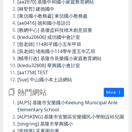
[aa2670] 基隆中和國小家庭教育網站
[林聖哲] 建德國中
[東信國小教務處] 東信國小教務處
[ae0416] 德和國小母語日
[教網中心] 基優盃科技積木創意競賽
[kledu20606] 成功國中會計室
[曾老師] 114和平國小五年甲班
[吳老師] 堵南國小114學年度五年乙班
[輔導行政] 基隆市長樂國小家庭教育網站
[kledu32808] 華興國小會計室
[aa1758] TEST
[Sue] 中山國小本土語網站
熱門網站
More
[ALPS] 基隆市安樂國小Keelung Municipal Anle
Elementary School
[ALPSKING] 基隆市安樂區安樂國民小學附設幼兒園
[singring] 基隆市華興國小
[黃靜惠] 孟夏園中書