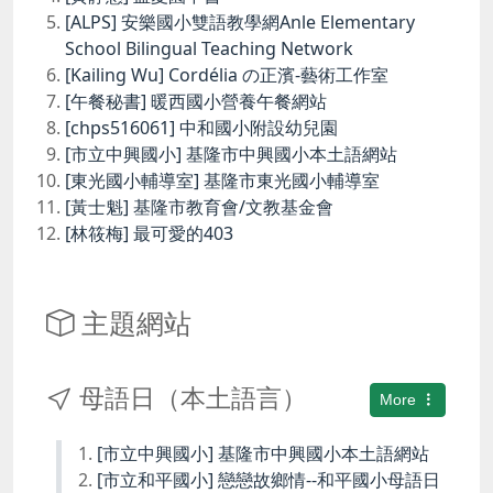
[ALPS] 安樂國小雙語教學網Anle Elementary
School Bilingual Teaching Network
[Kailing Wu] Cordélia の正濱-藝術工作室
[午餐秘書] 暖西國小營養午餐網站
[chps516061] 中和國小附設幼兒園
[市立中興國小] 基隆市中興國小本土語網站
[東光國小輔導室] 基隆市東光國小輔導室
[黃士魁] 基隆市教育會/文教基金會
[林筱梅] 最可愛的403
主題網站
母語日（本土語言）
More
[市立中興國小] 基隆市中興國小本土語網站
[市立和平國小] 戀戀故鄉情--和平國小母語日