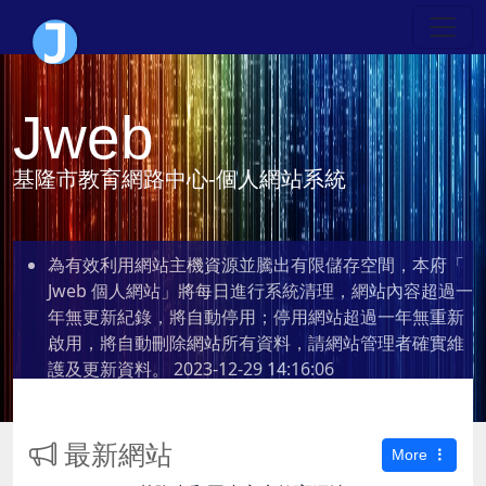
Jweb
基隆市教育網路中心-個人網站系統
為有效利用網站主機資源並騰出有限儲存空間，本府「
Jweb 個人網站」將每日進行系統清理，網站內容超過一
年無更新紀錄，將自動停用；停用網站超過一年無重新
啟用，將自動刪除網站所有資料，請網站管理者確實維
護及更新資料。
2023-12-29 14:16:06
最新網站
More