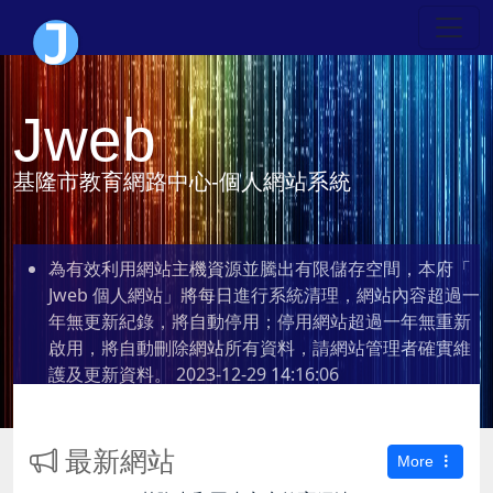
Jweb
基隆市教育網路中心-個人網站系統
為有效利用網站主機資源並騰出有限儲存空間，本府「
Jweb 個人網站」將每日進行系統清理，網站內容超過一
年無更新紀錄，將自動停用；停用網站超過一年無重新
啟用，將自動刪除網站所有資料，請網站管理者確實維
護及更新資料。
2023-12-29 14:16:06
最新網站
More