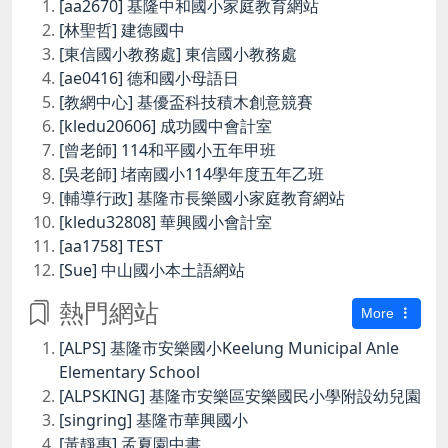
[aa2670] 基隆中和國小家庭教育網站
[林聖哲] 建德國中
[東信國小教務處] 東信國小教務處
[ae0416] 德和國小母語日
[教網中心] 基優盃科技積木創意競賽
[kledu20606] 成功國中會計室
[曾老師] 114和平國小五年甲班
[吳老師] 堵南國小114學年度五年乙班
[輔導行政] 基隆市長樂國小家庭教育網站
[kledu32808] 華興國小會計室
[aa1758] TEST
[Sue] 中山國小本土語網站
熱門網站
More
[ALPS] 基隆市安樂國小Keelung Municipal Anle
Elementary School
[ALPSKING] 基隆市安樂區安樂國民小學附設幼兒園
[singring] 基隆市華興國小
[黃靜惠] 孟夏園中書