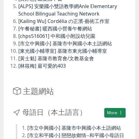
[ALPS] 安樂國小雙語教學網Anle Elementary
School Bilingual Teaching Network
[Kailing Wu] Cordélia の正濱-藝術工作室
[午餐秘書] 暖西國小營養午餐網站
[chps516061] 中和國小附設幼兒園
[市立中興國小] 基隆市中興國小本土語網站
[東光國小輔導室] 基隆市東光國小輔導室
[黃士魁] 基隆市教育會/文教基金會
[林筱梅] 最可愛的403
主題網站
母語日（本土語言）
More
[市立中興國小] 基隆市中興國小本土語網站
[市立和平國小] 戀戀故鄉情--和平國小母語日