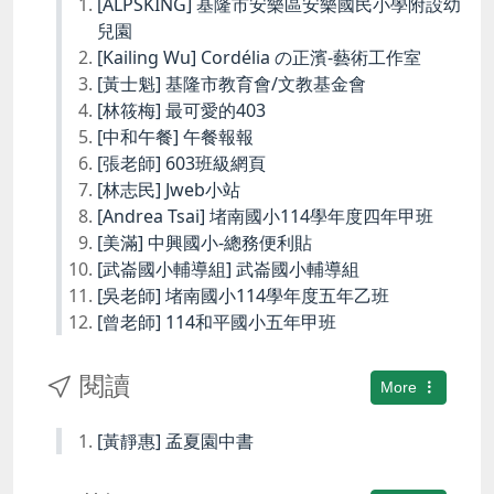
[ALPSKING] 基隆市安樂區安樂國民小學附設幼
兒園
[Kailing Wu] Cordélia の正濱-藝術工作室
[黃士魁] 基隆市教育會/文教基金會
[林筱梅] 最可愛的403
[中和午餐] 午餐報報
[張老師] 603班級網頁
[林志民] Jweb小站
[Andrea Tsai] 堵南國小114學年度四年甲班
[美滿] 中興國小-總務便利貼
[武崙國小輔導組] 武崙國小輔導組
[吳老師] 堵南國小114學年度五年乙班
[曾老師] 114和平國小五年甲班
閱讀
More
[黃靜惠] 孟夏園中書