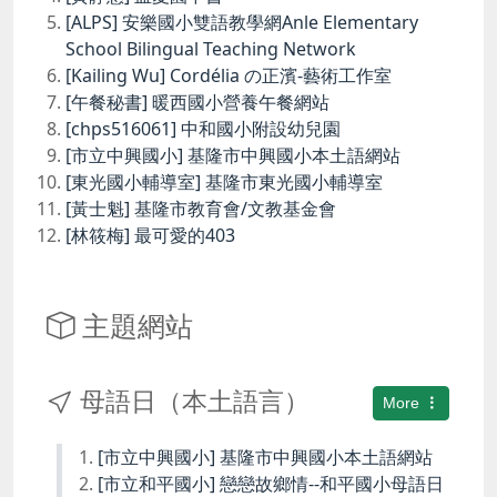
[ALPS] 安樂國小雙語教學網Anle Elementary
School Bilingual Teaching Network
[Kailing Wu] Cordélia の正濱-藝術工作室
[午餐秘書] 暖西國小營養午餐網站
[chps516061] 中和國小附設幼兒園
[市立中興國小] 基隆市中興國小本土語網站
[東光國小輔導室] 基隆市東光國小輔導室
[黃士魁] 基隆市教育會/文教基金會
[林筱梅] 最可愛的403
主題網站
母語日（本土語言）
More
[市立中興國小] 基隆市中興國小本土語網站
[市立和平國小] 戀戀故鄉情--和平國小母語日