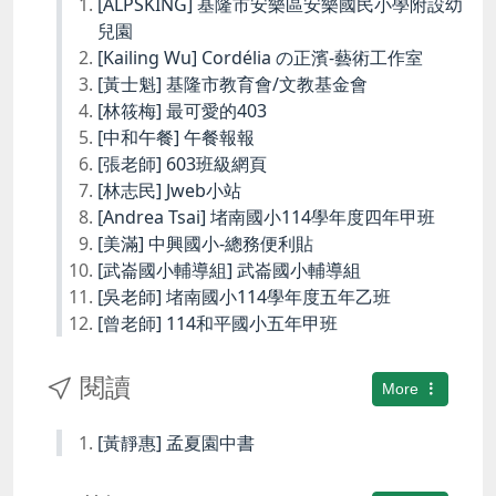
[ALPSKING] 基隆市安樂區安樂國民小學附設幼
兒園
[Kailing Wu] Cordélia の正濱-藝術工作室
[黃士魁] 基隆市教育會/文教基金會
[林筱梅] 最可愛的403
[中和午餐] 午餐報報
[張老師] 603班級網頁
[林志民] Jweb小站
[Andrea Tsai] 堵南國小114學年度四年甲班
[美滿] 中興國小-總務便利貼
[武崙國小輔導組] 武崙國小輔導組
[吳老師] 堵南國小114學年度五年乙班
[曾老師] 114和平國小五年甲班
閱讀
More
[黃靜惠] 孟夏園中書