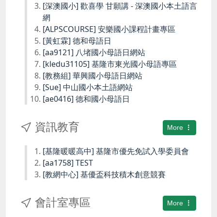
[深澳國小] 歡喜學 甘願講 - 深澳國小本土語言
網
[ALPSCOURSE] 安樂國小課程計畫專區
[黃虹霖] 德和母語日
[aa9121] 八堵國小母語日網站
[kledu31105] 基隆市東光國小母語專區
[教務組] 華興國小母語日網站
[Sue] 中山國小本土語網站
[ae0416] 德和國小母語日
資訊教育
More
[基隆暖暖高中] 基隆市優先免試入學委員會
[aa1758] TEST
[教網中心] 基優盃科技積木創意競賽
會計室專區
More