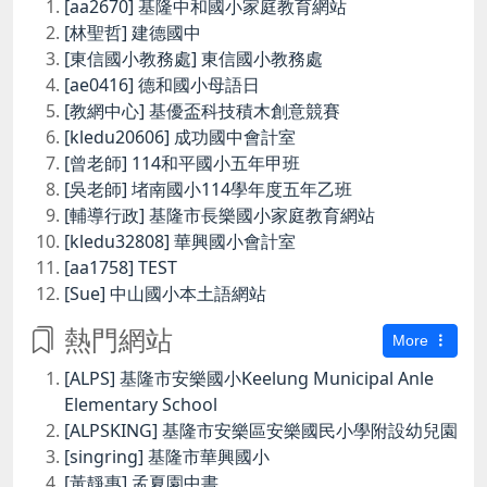
[aa2670] 基隆中和國小家庭教育網站
[林聖哲] 建德國中
[東信國小教務處] 東信國小教務處
[ae0416] 德和國小母語日
[教網中心] 基優盃科技積木創意競賽
[kledu20606] 成功國中會計室
[曾老師] 114和平國小五年甲班
[吳老師] 堵南國小114學年度五年乙班
[輔導行政] 基隆市長樂國小家庭教育網站
[kledu32808] 華興國小會計室
[aa1758] TEST
[Sue] 中山國小本土語網站
熱門網站
More
[ALPS] 基隆市安樂國小Keelung Municipal Anle
Elementary School
[ALPSKING] 基隆市安樂區安樂國民小學附設幼兒園
[singring] 基隆市華興國小
[黃靜惠] 孟夏園中書