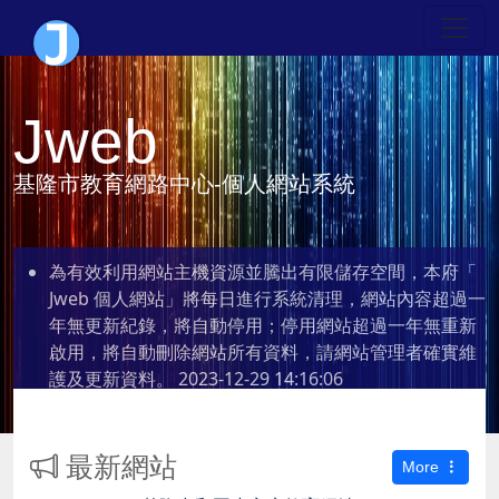
Jweb
基隆市教育網路中心-個人網站系統
為有效利用網站主機資源並騰出有限儲存空間，本府「
Jweb 個人網站」將每日進行系統清理，網站內容超過一
年無更新紀錄，將自動停用；停用網站超過一年無重新
啟用，將自動刪除網站所有資料，請網站管理者確實維
護及更新資料。
2023-12-29 14:16:06
最新網站
More