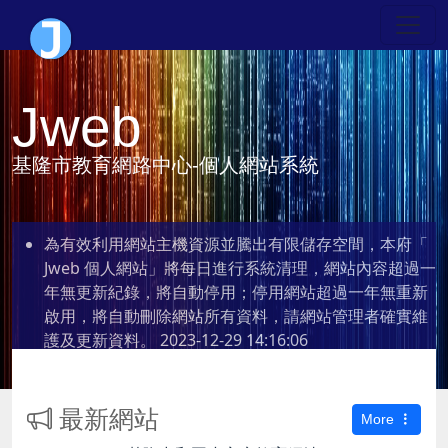
Jweb
基隆市教育網路中心-個人網站系統
為有效利用網站主機資源並騰出有限儲存空間，本府「
Jweb 個人網站」將每日進行系統清理，網站內容超過一
年無更新紀錄，將自動停用；停用網站超過一年無重新
啟用，將自動刪除網站所有資料，請網站管理者確實維
護及更新資料。
2023-12-29 14:16:06
最新網站
More