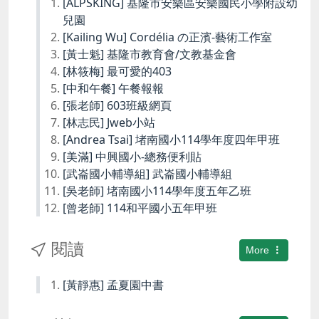
[ALPSKING] 基隆市安樂區安樂國民小學附設幼
兒園
[Kailing Wu] Cordélia の正濱-藝術工作室
[黃士魁] 基隆市教育會/文教基金會
[林筱梅] 最可愛的403
[中和午餐] 午餐報報
[張老師] 603班級網頁
[林志民] Jweb小站
[Andrea Tsai] 堵南國小114學年度四年甲班
[美滿] 中興國小-總務便利貼
[武崙國小輔導組] 武崙國小輔導組
[吳老師] 堵南國小114學年度五年乙班
[曾老師] 114和平國小五年甲班
閱讀
More
[黃靜惠] 孟夏園中書