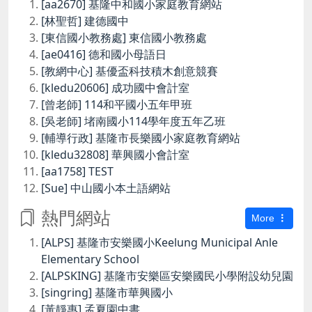
[aa2670] 基隆中和國小家庭教育網站
[林聖哲] 建德國中
[東信國小教務處] 東信國小教務處
[ae0416] 德和國小母語日
[教網中心] 基優盃科技積木創意競賽
[kledu20606] 成功國中會計室
[曾老師] 114和平國小五年甲班
[吳老師] 堵南國小114學年度五年乙班
[輔導行政] 基隆市長樂國小家庭教育網站
[kledu32808] 華興國小會計室
[aa1758] TEST
[Sue] 中山國小本土語網站
熱門網站
More
[ALPS] 基隆市安樂國小Keelung Municipal Anle
Elementary School
[ALPSKING] 基隆市安樂區安樂國民小學附設幼兒園
[singring] 基隆市華興國小
[黃靜惠] 孟夏園中書