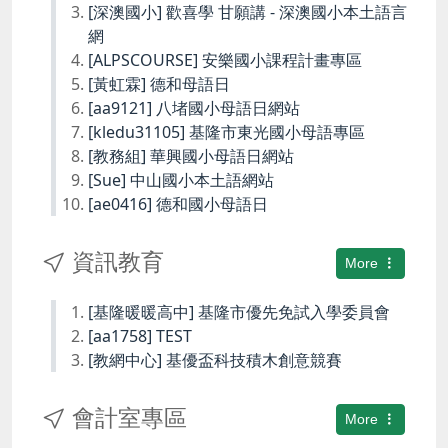
[深澳國小] 歡喜學 甘願講 - 深澳國小本土語言
網
[ALPSCOURSE] 安樂國小課程計畫專區
[黃虹霖] 德和母語日
[aa9121] 八堵國小母語日網站
[kledu31105] 基隆市東光國小母語專區
[教務組] 華興國小母語日網站
[Sue] 中山國小本土語網站
[ae0416] 德和國小母語日
資訊教育
More
[基隆暖暖高中] 基隆市優先免試入學委員會
[aa1758] TEST
[教網中心] 基優盃科技積木創意競賽
會計室專區
More