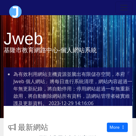
Jweb
基隆市教育網路中心-個人網站系統
為有效利用網站主機資源並騰出有限儲存空間，本府「
Jweb 個人網站」將每日進行系統清理，網站內容超過一
年無更新紀錄，將自動停用；停用網站超過一年無重新
啟用，將自動刪除網站所有資料，請網站管理者確實維
護及更新資料。
2023-12-29 14:16:06
最新網站
More