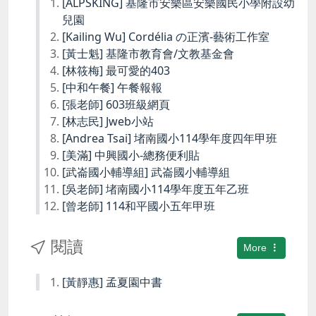
[ALPSKING] 基隆市安樂區安樂國民小學附設幼
兒園
[Kailing Wu] Cordélia の正濱-藝術工作室
[黃士魁] 基隆市教育會/文教基金會
[林筱梅] 最可愛的403
[中和午餐] 午餐報報
[張老師] 603班級網頁
[林志民] Jweb小站
[Andrea Tsai] 堵南國小114學年度四年甲班
[美滿] 中興國小-總務便利貼
[武崙國小輔導組] 武崙國小輔導組
[吳老師] 堵南國小114學年度五年乙班
[曾老師] 114和平國小五年甲班
閱讀
More
[黃靜惠] 孟夏園中書