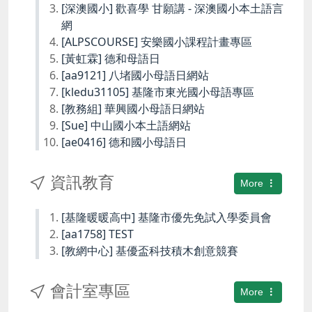
[深澳國小] 歡喜學 甘願講 - 深澳國小本土語言
網
[ALPSCOURSE] 安樂國小課程計畫專區
[黃虹霖] 德和母語日
[aa9121] 八堵國小母語日網站
[kledu31105] 基隆市東光國小母語專區
[教務組] 華興國小母語日網站
[Sue] 中山國小本土語網站
[ae0416] 德和國小母語日
資訊教育
More
[基隆暖暖高中] 基隆市優先免試入學委員會
[aa1758] TEST
[教網中心] 基優盃科技積木創意競賽
會計室專區
More