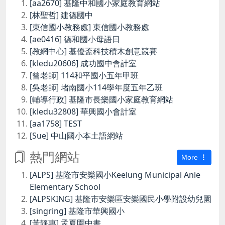
[aa2670] 基隆中和國小家庭教育網站
[林聖哲] 建德國中
[東信國小教務處] 東信國小教務處
[ae0416] 德和國小母語日
[教網中心] 基優盃科技積木創意競賽
[kledu20606] 成功國中會計室
[曾老師] 114和平國小五年甲班
[吳老師] 堵南國小114學年度五年乙班
[輔導行政] 基隆市長樂國小家庭教育網站
[kledu32808] 華興國小會計室
[aa1758] TEST
[Sue] 中山國小本土語網站
熱門網站
More
[ALPS] 基隆市安樂國小Keelung Municipal Anle
Elementary School
[ALPSKING] 基隆市安樂區安樂國民小學附設幼兒園
[singring] 基隆市華興國小
[黃靜惠] 孟夏園中書