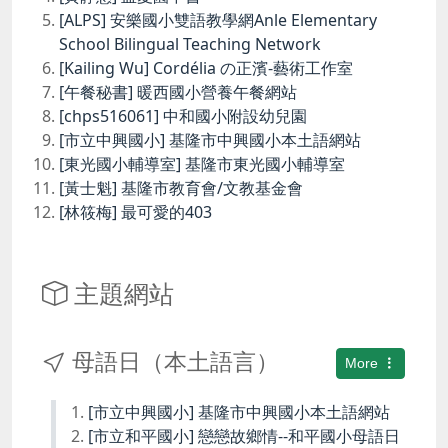
[ALPS] 安樂國小雙語教學網Anle Elementary
School Bilingual Teaching Network
[Kailing Wu] Cordélia の正濱-藝術工作室
[午餐秘書] 暖西國小營養午餐網站
[chps516061] 中和國小附設幼兒園
[市立中興國小] 基隆市中興國小本土語網站
[東光國小輔導室] 基隆市東光國小輔導室
[黃士魁] 基隆市教育會/文教基金會
[林筱梅] 最可愛的403
主題網站
母語日（本土語言）
More
[市立中興國小] 基隆市中興國小本土語網站
[市立和平國小] 戀戀故鄉情--和平國小母語日