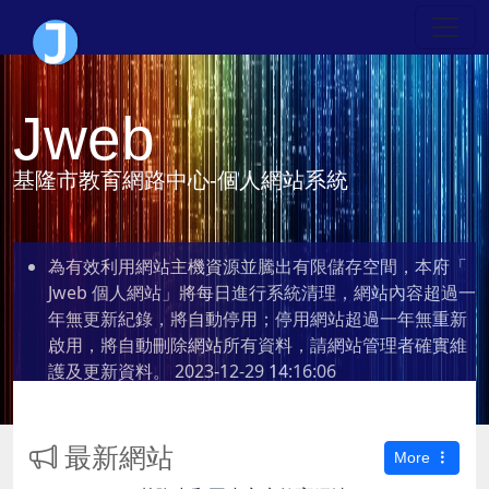
Jweb
基隆市教育網路中心-個人網站系統
為有效利用網站主機資源並騰出有限儲存空間，本府「
Jweb 個人網站」將每日進行系統清理，網站內容超過一
年無更新紀錄，將自動停用；停用網站超過一年無重新
啟用，將自動刪除網站所有資料，請網站管理者確實維
護及更新資料。
2023-12-29 14:16:06
最新網站
More