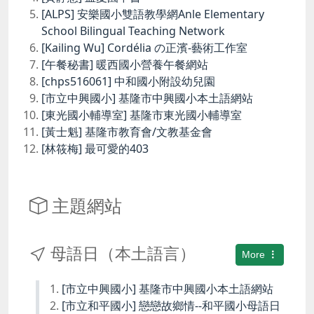
[ALPS] 安樂國小雙語教學網Anle Elementary
School Bilingual Teaching Network
[Kailing Wu] Cordélia の正濱-藝術工作室
[午餐秘書] 暖西國小營養午餐網站
[chps516061] 中和國小附設幼兒園
[市立中興國小] 基隆市中興國小本土語網站
[東光國小輔導室] 基隆市東光國小輔導室
[黃士魁] 基隆市教育會/文教基金會
[林筱梅] 最可愛的403
主題網站
母語日（本土語言）
More
[市立中興國小] 基隆市中興國小本土語網站
[市立和平國小] 戀戀故鄉情--和平國小母語日