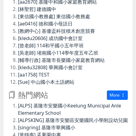
[aa2670] 基隆中和國小家庭教育網站
[林聖哲] 建德國中
[東信國小教務處] 東信國小教務處
[ae0416] 德和國小母語日
[教網中心] 基優盃科技積木創意競賽
[kledu20606] 成功國中會計室
[曾老師] 114和平國小五年甲班
[吳老師] 堵南國小114學年度五年乙班
[輔導行政] 基隆市長樂國小家庭教育網站
[kledu32808] 華興國小會計室
[aa1758] TEST
[Sue] 中山國小本土語網站
熱門網站
More
[ALPS] 基隆市安樂國小Keelung Municipal Anle
Elementary School
[ALPSKING] 基隆市安樂區安樂國民小學附設幼兒園
[singring] 基隆市華興國小
[黃靜惠] 孟夏園中書