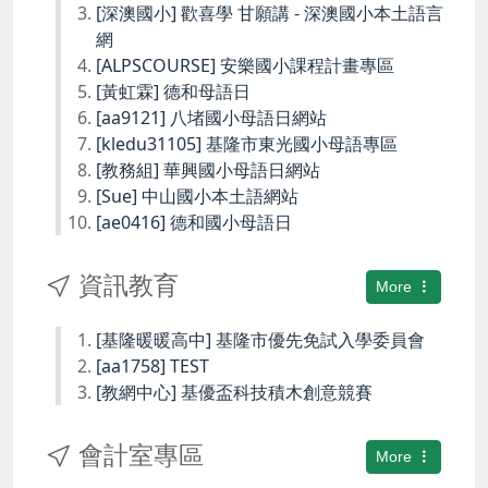
[深澳國小] 歡喜學 甘願講 - 深澳國小本土語言
網
[ALPSCOURSE] 安樂國小課程計畫專區
[黃虹霖] 德和母語日
[aa9121] 八堵國小母語日網站
[kledu31105] 基隆市東光國小母語專區
[教務組] 華興國小母語日網站
[Sue] 中山國小本土語網站
[ae0416] 德和國小母語日
資訊教育
More
[基隆暖暖高中] 基隆市優先免試入學委員會
[aa1758] TEST
[教網中心] 基優盃科技積木創意競賽
會計室專區
More