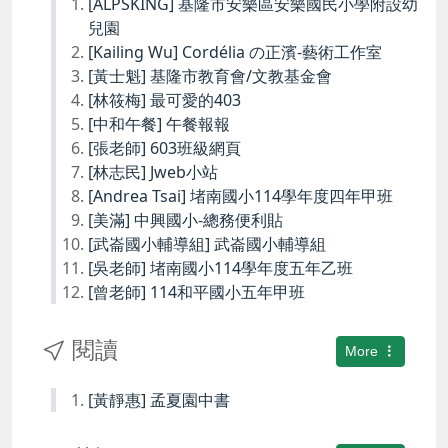
[ALPSKING] 基隆市安樂區安樂國民小學附設幼
兒園
[Kailing Wu] Cordélia の正濱-藝術工作室
[黃士魁] 基隆市教育會/文教基金會
[林筱梅] 最可愛的403
[中和午餐] 午餐報報
[張老師] 603班級網頁
[林志民] Jweb小站
[Andrea Tsai] 堵南國小114學年度四年甲班
[美滿] 中興國小-總務便利貼
[武崙國小輔導組] 武崙國小輔導組
[吳老師] 堵南國小114學年度五年乙班
[曾老師] 114和平國小五年甲班
閱讀
More
[黃靜惠] 孟夏園中書