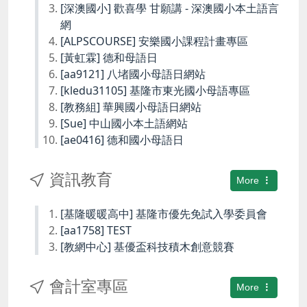
[深澳國小] 歡喜學 甘願講 - 深澳國小本土語言
網
[ALPSCOURSE] 安樂國小課程計畫專區
[黃虹霖] 德和母語日
[aa9121] 八堵國小母語日網站
[kledu31105] 基隆市東光國小母語專區
[教務組] 華興國小母語日網站
[Sue] 中山國小本土語網站
[ae0416] 德和國小母語日
資訊教育
More
[基隆暖暖高中] 基隆市優先免試入學委員會
[aa1758] TEST
[教網中心] 基優盃科技積木創意競賽
會計室專區
More