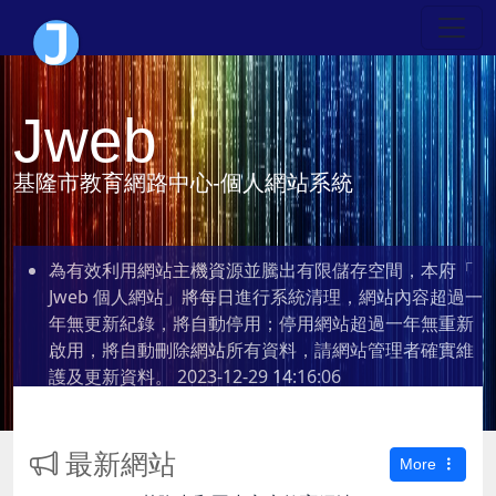
Jweb
基隆市教育網路中心-個人網站系統
為有效利用網站主機資源並騰出有限儲存空間，本府「
Jweb 個人網站」將每日進行系統清理，網站內容超過一
年無更新紀錄，將自動停用；停用網站超過一年無重新
啟用，將自動刪除網站所有資料，請網站管理者確實維
護及更新資料。
2023-12-29 14:16:06
最新網站
More