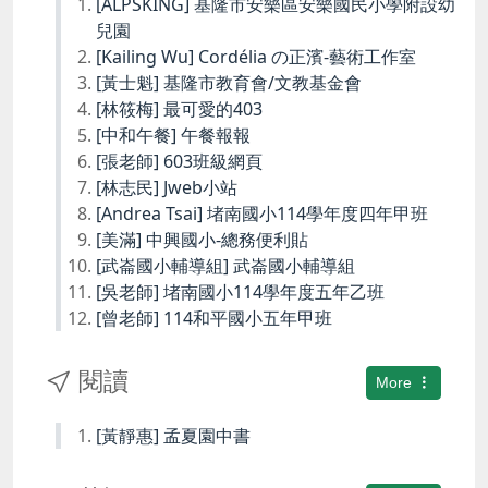
[ALPSKING] 基隆市安樂區安樂國民小學附設幼
兒園
[Kailing Wu] Cordélia の正濱-藝術工作室
[黃士魁] 基隆市教育會/文教基金會
[林筱梅] 最可愛的403
[中和午餐] 午餐報報
[張老師] 603班級網頁
[林志民] Jweb小站
[Andrea Tsai] 堵南國小114學年度四年甲班
[美滿] 中興國小-總務便利貼
[武崙國小輔導組] 武崙國小輔導組
[吳老師] 堵南國小114學年度五年乙班
[曾老師] 114和平國小五年甲班
閱讀
More
[黃靜惠] 孟夏園中書