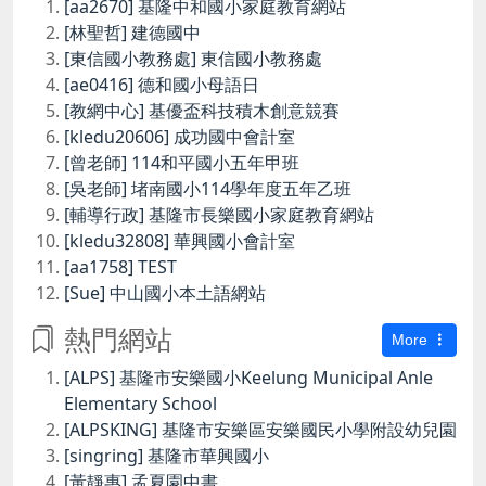
[aa2670] 基隆中和國小家庭教育網站
[林聖哲] 建德國中
[東信國小教務處] 東信國小教務處
[ae0416] 德和國小母語日
[教網中心] 基優盃科技積木創意競賽
[kledu20606] 成功國中會計室
[曾老師] 114和平國小五年甲班
[吳老師] 堵南國小114學年度五年乙班
[輔導行政] 基隆市長樂國小家庭教育網站
[kledu32808] 華興國小會計室
[aa1758] TEST
[Sue] 中山國小本土語網站
熱門網站
More
[ALPS] 基隆市安樂國小Keelung Municipal Anle
Elementary School
[ALPSKING] 基隆市安樂區安樂國民小學附設幼兒園
[singring] 基隆市華興國小
[黃靜惠] 孟夏園中書