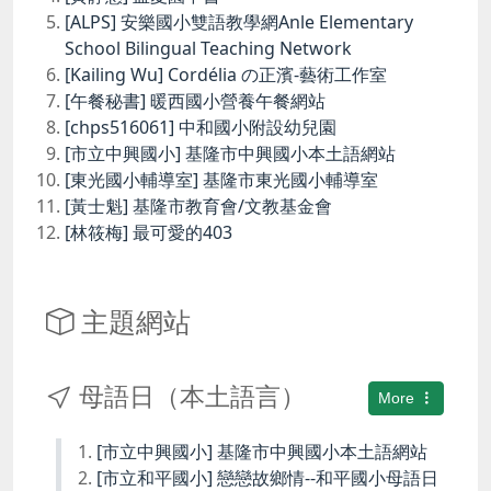
[ALPS] 安樂國小雙語教學網Anle Elementary
School Bilingual Teaching Network
[Kailing Wu] Cordélia の正濱-藝術工作室
[午餐秘書] 暖西國小營養午餐網站
[chps516061] 中和國小附設幼兒園
[市立中興國小] 基隆市中興國小本土語網站
[東光國小輔導室] 基隆市東光國小輔導室
[黃士魁] 基隆市教育會/文教基金會
[林筱梅] 最可愛的403
主題網站
母語日（本土語言）
More
[市立中興國小] 基隆市中興國小本土語網站
[市立和平國小] 戀戀故鄉情--和平國小母語日