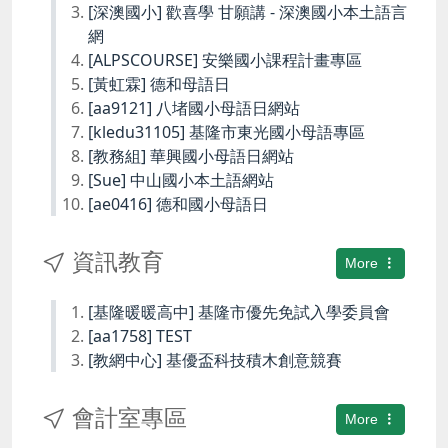
[深澳國小] 歡喜學 甘願講 - 深澳國小本土語言
網
[ALPSCOURSE] 安樂國小課程計畫專區
[黃虹霖] 德和母語日
[aa9121] 八堵國小母語日網站
[kledu31105] 基隆市東光國小母語專區
[教務組] 華興國小母語日網站
[Sue] 中山國小本土語網站
[ae0416] 德和國小母語日
資訊教育
More
[基隆暖暖高中] 基隆市優先免試入學委員會
[aa1758] TEST
[教網中心] 基優盃科技積木創意競賽
會計室專區
More