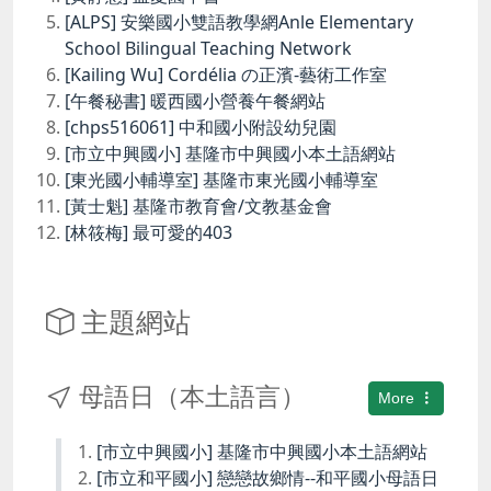
[ALPS] 安樂國小雙語教學網Anle Elementary
School Bilingual Teaching Network
[Kailing Wu] Cordélia の正濱-藝術工作室
[午餐秘書] 暖西國小營養午餐網站
[chps516061] 中和國小附設幼兒園
[市立中興國小] 基隆市中興國小本土語網站
[東光國小輔導室] 基隆市東光國小輔導室
[黃士魁] 基隆市教育會/文教基金會
[林筱梅] 最可愛的403
主題網站
母語日（本土語言）
More
[市立中興國小] 基隆市中興國小本土語網站
[市立和平國小] 戀戀故鄉情--和平國小母語日