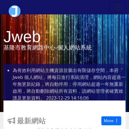
Jweb
基隆市教育網路中心-個人網站系統
為有效利用網站主機資源並騰出有限儲存空間，本府「
Jweb 個人網站」將每日進行系統清理，網站內容超過一
年無更新紀錄，將自動停用；停用網站超過一年無重新
啟用，將自動刪除網站所有資料，請網站管理者確實維
護及更新資料。
2023-12-29 14:16:06
最新網站
More