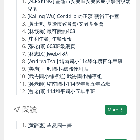
[ALPSKING] 基隆市安樂區安樂國民小學附設幼
兒園
[Kailing Wu] Cordélia の正濱-藝術工作室
[黃士魁] 基隆市教育會/文教基金會
[林筱梅] 最可愛的403
[中和午餐] 午餐報報
[張老師] 603班級網頁
[林志民] Jweb小站
[Andrea Tsai] 堵南國小114學年度四年甲班
[美滿] 中興國小-總務便利貼
[武崙國小輔導組] 武崙國小輔導組
[吳老師] 堵南國小114學年度五年乙班
[曾老師] 114和平國小五年甲班
閱讀
More
[黃靜惠] 孟夏園中書