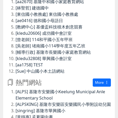
[aa2670] 基隆中和國小家庭教育網站
[林聖哲] 建德國中
[東信國小教務處] 東信國小教務處
[ae0416] 德和國小母語日
[教網中心] 基優盃科技積木創意競賽
[kledu20606] 成功國中會計室
[曾老師] 114和平國小五年甲班
[吳老師] 堵南國小114學年度五年乙班
[輔導行政] 基隆市長樂國小家庭教育網站
[kledu32808] 華興國小會計室
[aa1758] TEST
[Sue] 中山國小本土語網站
熱門網站
More
[ALPS] 基隆市安樂國小Keelung Municipal Anle
Elementary School
[ALPSKING] 基隆市安樂區安樂國民小學附設幼兒園
[singring] 基隆市華興國小
[黃靜惠] 孟夏園中書