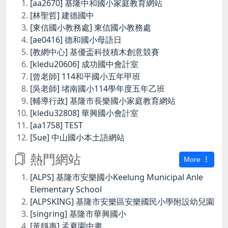
[aa2670] 基隆中和國小家庭教育網站
[林聖哲] 建德國中
[東信國小教務處] 東信國小教務處
[ae0416] 德和國小母語日
[教網中心] 基優盃科技積木創意競賽
[kledu20606] 成功國中會計室
[曾老師] 114和平國小五年甲班
[吳老師] 堵南國小114學年度五年乙班
[輔導行政] 基隆市長樂國小家庭教育網站
[kledu32808] 華興國小會計室
[aa1758] TEST
[Sue] 中山國小本土語網站
熱門網站
More
[ALPS] 基隆市安樂國小Keelung Municipal Anle
Elementary School
[ALPSKING] 基隆市安樂區安樂國民小學附設幼兒園
[singring] 基隆市華興國小
[黃靜惠] 孟夏園中書