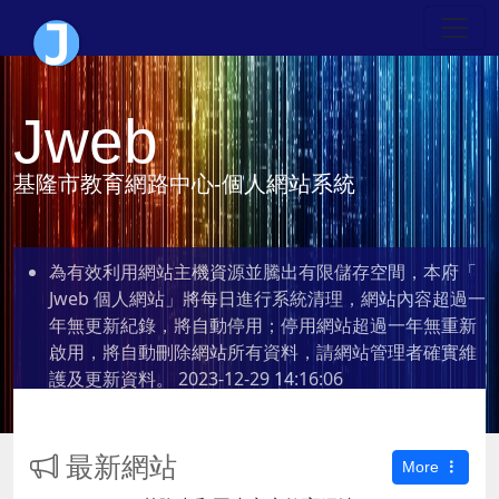
Jweb
基隆市教育網路中心-個人網站系統
為有效利用網站主機資源並騰出有限儲存空間，本府「
Jweb 個人網站」將每日進行系統清理，網站內容超過一
年無更新紀錄，將自動停用；停用網站超過一年無重新
啟用，將自動刪除網站所有資料，請網站管理者確實維
護及更新資料。
2023-12-29 14:16:06
最新網站
More