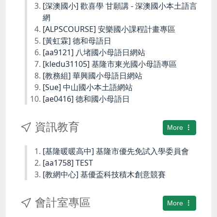
[深澳國小] 歡喜學 甘願講 - 深澳國小本土語言
網
[ALPSCOURSE] 安樂國小課程計畫專區
[黃虹霖] 德和母語日
[aa9121] 八堵國小母語日網站
[kledu31105] 基隆市東光國小母語專區
[教務組] 華興國小母語日網站
[Sue] 中山國小本土語網站
[ae0416] 德和國小母語日
資訊教育
More
[基隆暖暖高中] 基隆市優先免試入學委員會
[aa1758] TEST
[教網中心] 基優盃科技積木創意競賽
會計室專區
More