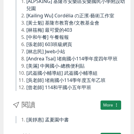
[ALPSKING] 基隆市安樂區安樂國民小學附設幼
兒園
[Kailing Wu] Cordélia の正濱-藝術工作室
[黃士魁] 基隆市教育會/文教基金會
[林筱梅] 最可愛的403
[中和午餐] 午餐報報
[張老師] 603班級網頁
[林志民] Jweb小站
[Andrea Tsai] 堵南國小114學年度四年甲班
[美滿] 中興國小-總務便利貼
[武崙國小輔導組] 武崙國小輔導組
[吳老師] 堵南國小114學年度五年乙班
[曾老師] 114和平國小五年甲班
閱讀
More
[黃靜惠] 孟夏園中書