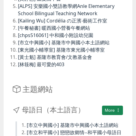
[ALPS] 安樂國小雙語教學網Anle Elementary
School Bilingual Teaching Network
[Kailing Wu] Cordélia の正濱-藝術工作室
[午餐秘書] 暖西國小營養午餐網站
[chps516061] 中和國小附設幼兒園
[市立中興國小] 基隆市中興國小本土語網站
[東光國小輔導室] 基隆市東光國小輔導室
[黃士魁] 基隆市教育會/文教基金會
[林筱梅] 最可愛的403
主題網站
母語日（本土語言）
More
[市立中興國小] 基隆市中興國小本土語網站
[市立和平國小] 戀戀故鄉情--和平國小母語日