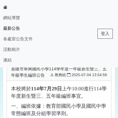
:::
網站導覽
最新公告
基隆市華興國小
登入
各處室公告文件
活動相片
現在位置:最新公告
回最新公告
連結
基隆市華興國民小學114學年度一年級新生暨三、五
教務組
2025-07-04 13:54:58
年級學生編班公告
本校將於
114
年
7
月
29
日
上午
10:00
進行
114
學
年度新生暨三、五年級編班事宜。
一、編班依據：教育部國民小學及國民中學
常態編班及分組學習準則。