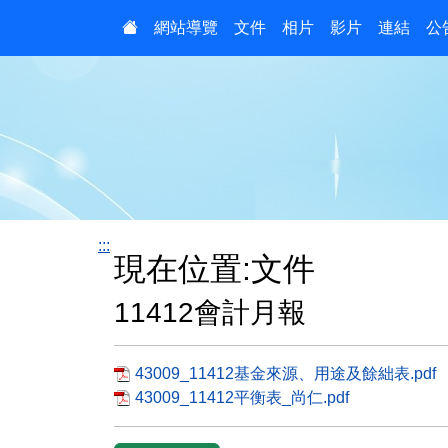
:::
網站導覽
文件
相片
影片
連結
公
:::
現在位置:文件
11412會計月報
43009_11412基金來源、用途及餘絀表.pdf
43009_11412平衡表_尚仁.pdf