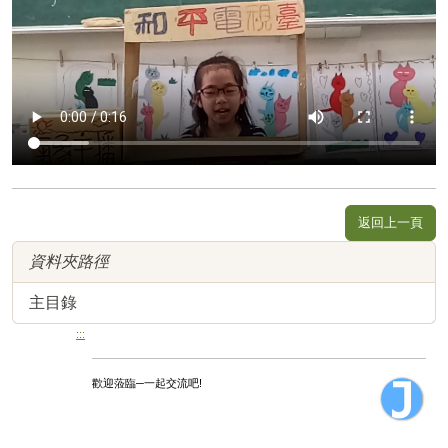
返回上一頁
資料夾路徑
主目錄
:::
歡迎蒞臨─一起交流吧!