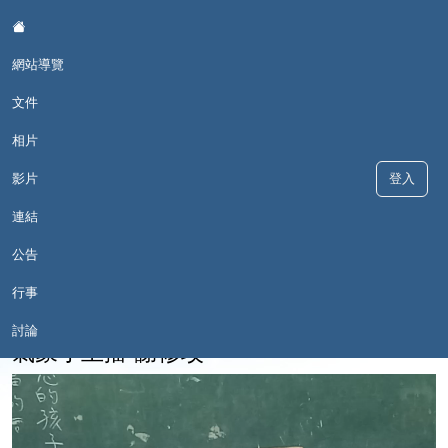
:::
網站導覽
文件
相片
影片
登入
戀戀故鄉情--和平國小母語日
連結
公告
行事
::
現在位置:影片
回影片
討論
2018-05-25 15:54:09
氣象小主播-謝修玟