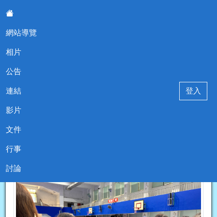
網站導覽
:::
相片
堵南國小114學年度五年乙班
公告
連結
登入
影片
文件
現在位置:相片
回相片
行事
2026-06-14 10:37:29
IMG_8790
討論