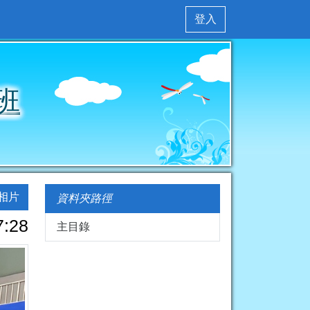
登入
班
相片
資料夾路徑
7:28
主目錄