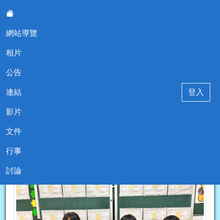
網站導覽
:::
相片
堵南國小114學年度五年乙班
公告
連結
登入
影片
文件
現在位置:相片
回相片
行事
2026-06-14 10:30:43
IMG_8630
討論