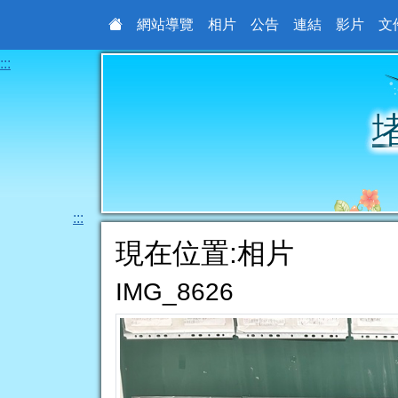
網站導覽
相片
公告
連結
影片
文
:::
:::
現在位置:相片
IMG_8626