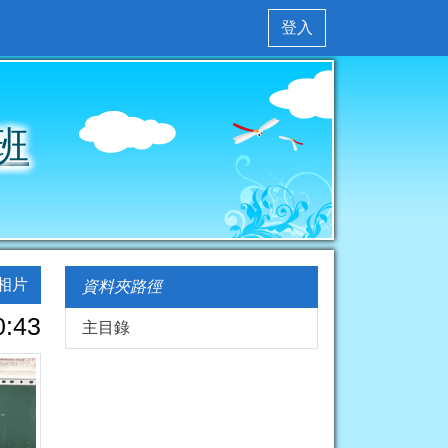
登入
班
相片
資料夾路徑
0:43
主目錄