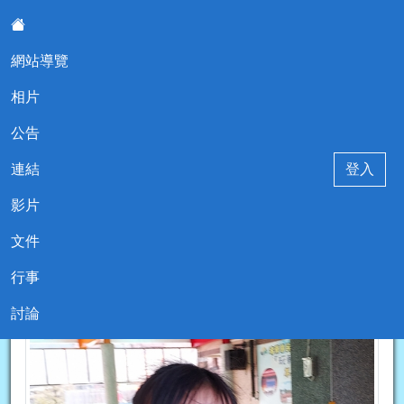
網站導覽
:::
相片
堵南國小114學年度五年乙班
公告
連結
登入
影片
文件
現在位置:相片
回相片
行事
2025-12-31 14:55:34
棉花糖活動15
討論